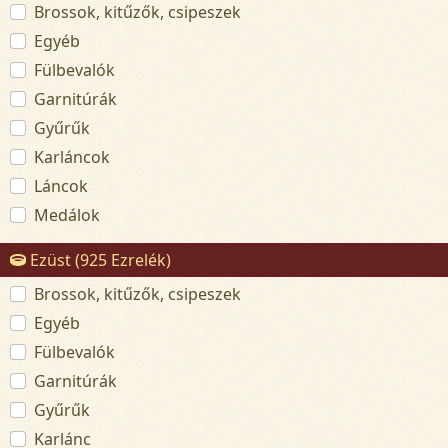
Brossok, kitűzők, csipeszek
Egyéb
Fülbevalók
Garnitúrák
Gyűrűk
Karláncok
Láncok
Medálok
Ezüst (925 Ezrelék)
Brossok, kitűzők, csipeszek
Egyéb
Fülbevalók
Garnitúrák
Gyűrűk
Karlánc