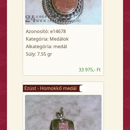
Azonosító: e14678
Kategória: Medálok
Alkategória: medál
Súly: 7.55 gr
33 975,- Ft
Ezüst - Homokkő medál