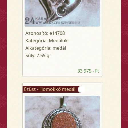
Azonosító: e14708
Kategória: Medálok
Alkategória: medál
Súly: 7.55 gr
33 975,- Ft
Ezüst - Homokkő medál