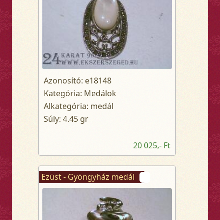
Azonosító: e18148
Kategória: Medálok
Alkategória: medál
Súly: 4.45 gr
20 025,- Ft
Ezüst - Gyöngyház medál