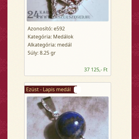
Azonosító: e592
Kategória: Medálok
Alkategória: medál
Súly: 8.25 gr
37 125,- Ft
Ezüst - Lapis medál