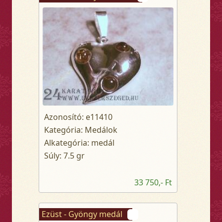
Azonosító: e11410
Kategória: Medálok
Alkategória: medál
Súly: 7.5 gr
33 750,- Ft
Ezüst - Gyöngy medál