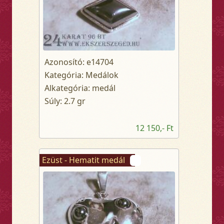
Azonosító: e14704
Kategória: Medálok
Alkategória: medál
Súly: 2.7 gr
12 150,- Ft
Ezüst - Hematit medál