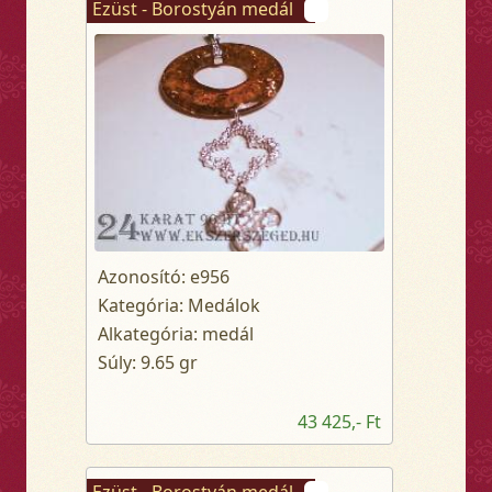
Ezüst - Borostyán medál
Azonosító: e956
Kategória: Medálok
Alkategória: medál
Súly: 9.65 gr
43 425,- Ft