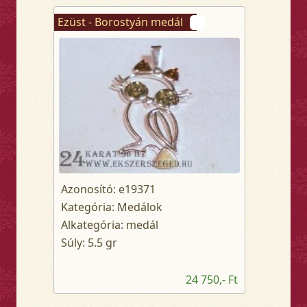
Ezüst - Borostyán medál
Azonosító: e19371
Kategória: Medálok
Alkategória: medál
Súly: 5.5 gr
24 750,- Ft