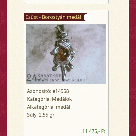
Ezüst - Borostyán medál
Azonosító: e14958
Kategória: Medálok
Alkategória: medál
Súly: 2.55 gr
11 475,- Ft