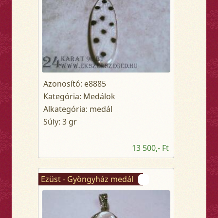
Azonosító: e8885
Kategória: Medálok
Alkategória: medál
Súly: 3 gr
13 500,- Ft
Ezüst - Gyöngyház medál