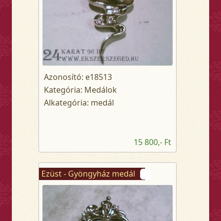
Azonosító: e18513
Kategória: Medálok
Alkategória: medál
15 800,- Ft
Ezüst - Gyöngyház medál