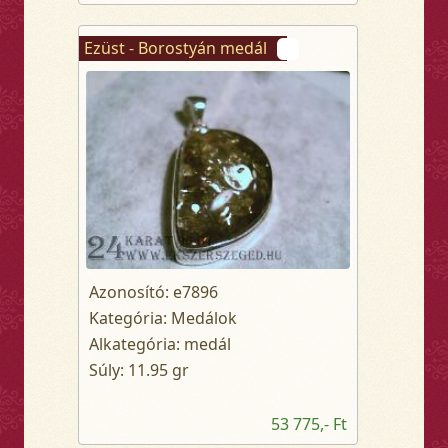
Ezüst - Borostyán medál
Azonosító: e7896
Kategória: Medálok
Alkategória: medál
Súly: 11.95 gr
53 775,- Ft