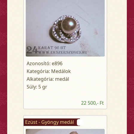
Azonosító: e896
Kategória: Medálok
Alkategória: medál
Súly: 5 gr
22 500,- Ft
Ezüst - Gyöngy medál