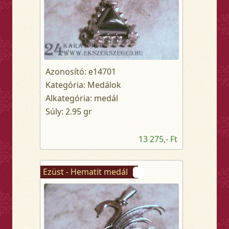
Azonosító: e14701
Kategória: Medálok
Alkategória: medál
Súly: 2.95 gr
13 275,- Ft
Ezüst - Hematit medál