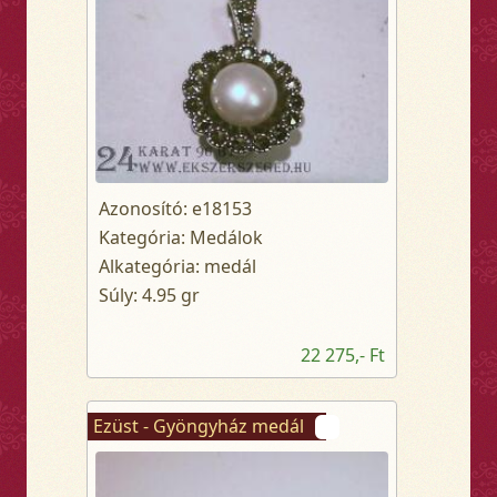
Azonosító: e18153
Kategória: Medálok
Alkategória: medál
Súly: 4.95 gr
22 275,- Ft
Ezüst - Gyöngyház medál