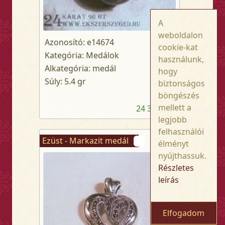
A
weboldalon
Azonosító: e14674
cookie-kat
Kategória: Medálok
használunk,
Alkategória: medál
hogy
Súly: 5.4 gr
biztonságos
böngészés
mellett a
24 300,- Ft
legjobb
felhasználói
Ezüst - Markazit medál
élményt
nyújthassuk.
Részletes
leírás
Elfogadom