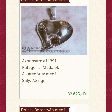
Ezüst - Borostyán medál
Azonosító: e11391
Kategória: Medálok
Alkategória: medál
Súly: 7.25 gr
32 625,- Ft
Ezüst - Borostyán medál