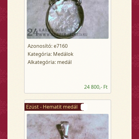
Azonosító: e7160
Kategória: Medálok
Alkategória: medál
24 800,- Ft
Ezüst - Hematit medál