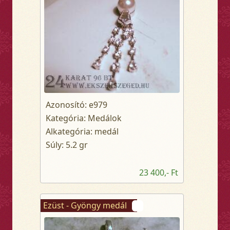
Azonosító: e979
Kategória: Medálok
Alkategória: medál
Súly: 5.2 gr
23 400,- Ft
Ezüst - Gyöngy medál