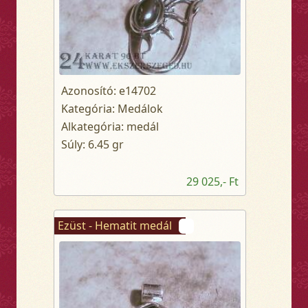
Azonosító: e14702
Kategória: Medálok
Alkategória: medál
Súly: 6.45 gr
29 025,- Ft
Ezüst - Hematit medál