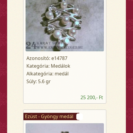
Azonosító: e14787
Kategória: Medálok
Alkategória: medál
Súly: 5.6 gr
25 200,- Ft
Ezüst - Gyöngy medál