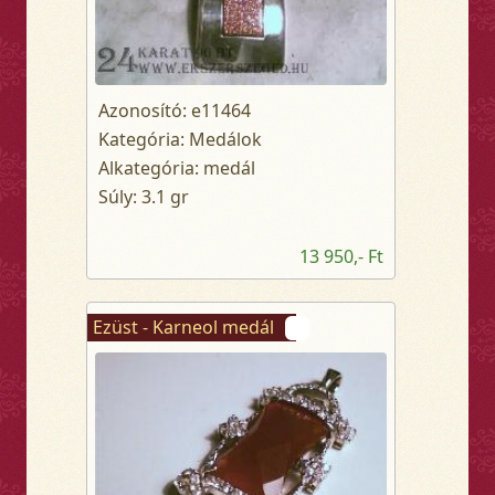
Azonosító: e11464
Kategória: Medálok
Alkategória: medál
Súly: 3.1 gr
13 950,- Ft
Ezüst - Karneol medál