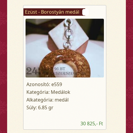
Ezüst - Borostyán medál
Azonosító: e559
Kategória: Medálok
Alkategória: medál
Súly: 6.85 gr
30 825,- Ft