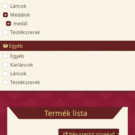
Láncok
Medálok
medál
Testékszerek
Egyéb
Egyéb
Karláncok
Láncok
Testékszerek
Termék lista
Név szerint növekvő