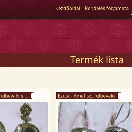
Kezdőoldal
Rendelés folyamata
Termék lista
Ezüst - Achát fülbevaló stekkeres
Ezüst - Ametiszt fülbevaló