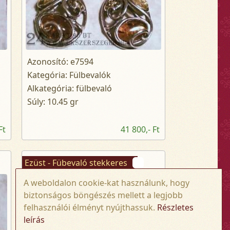
Azonosító: e7594
Kategória: Fülbevalók
Alkategória: fülbevaló
Súly: 10.45 gr
Ft
41 800,- Ft
Ezüst - Fübevaló stekkeres
A weboldalon cookie-kat használunk, hogy
biztonságos böngészés mellett a legjobb
felhasználói élményt nyújthassuk.
Részletes
leírás