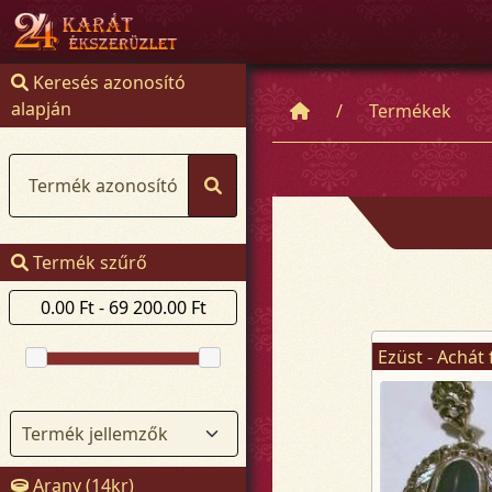
Keresés azonosító
alapján
Termékek
Termék azonosító
Termék szűrő
Arany (14kr)