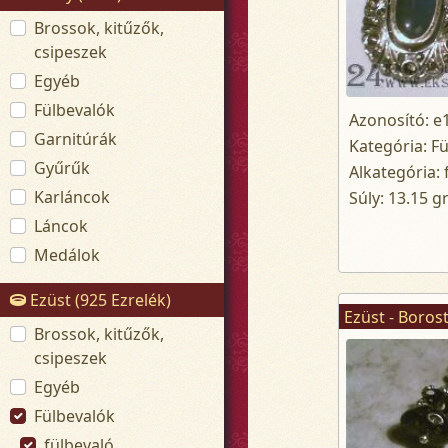
Brossok, kitűzők,
csipeszek
Egyéb
Fülbevalók
Azonosító: e
Garnitúrák
Kategória: F
Gyűrűk
Alkategória: 
Karláncok
Súly: 13.15 g
Láncok
Medálok
Ezüst (925 Ezrelék)
Brossok, kitűzők,
csipeszek
Egyéb
Fülbevalók
fülbevaló