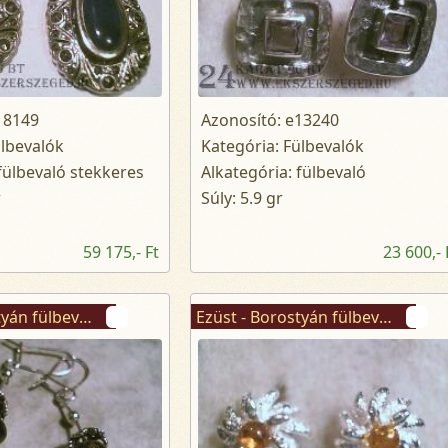
18149
Azonosító: e13240
ülbevalók
Kategória: Fülbevalók
fülbevaló stekkeres
Alkategória: fülbevaló
r
Súly: 5.9 gr
59 175,- Ft
23 600,- 
Ezüst - Borostyán fülbevaló
Ezüst - Borostyán fülbevaló stekkeres