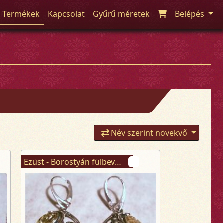
Termékek
Kapcsolat
Gyűrű méretek
Belépés
Név szerint növekvő
Ezüst - Borostyán fülbevaló