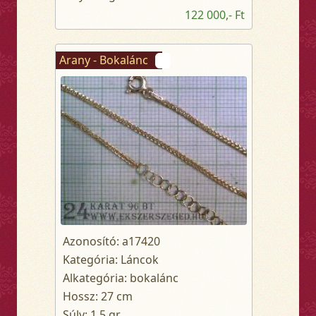
122 000,- Ft
Arany - Bokalánc
Azonosító: a17420
Kategória: Láncok
Alkategória: bokalánc
Hossz: 27 cm
Súly: 1.5 gr