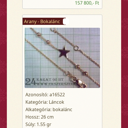
157 800,- Ft
Arany - Bokalánc
Azonosító: a16522
Kategória: Láncok
Alkategória: bokalánc
Hossz: 26 cm
Súly: 1.55 gr