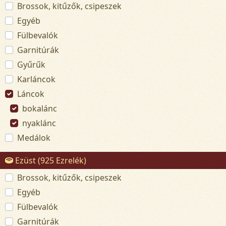
Brossok, kitűzők, csipeszek
Egyéb
Fülbevalók
Garnitúrák
Gyűrűk
Karláncok
Láncok
bokalánc
nyaklánc
Medálok
Ezüst (925 Ezrelék)
Brossok, kitűzők, csipeszek
Egyéb
Fülbevalók
Garnitúrák