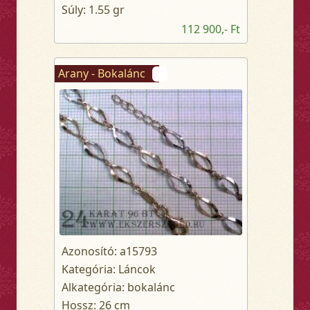
Súly: 1.55 gr
112 900,- Ft
Arany - Bokalánc
Azonosító: a15793
Kategória: Láncok
Alkategória: bokalánc
Hossz: 26 cm