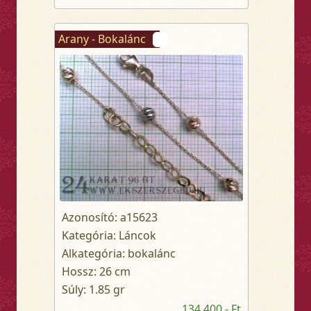
Arany - Bokalánc
Azonosító: a15623
Kategória: Láncok
Alkategória: bokalánc
Hossz: 26 cm
Súly: 1.85 gr
134 400,- Ft