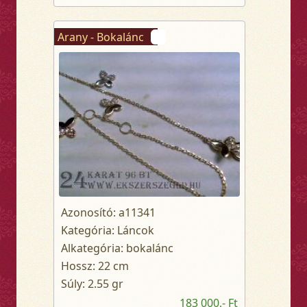
Arany - Bokalánc
Azonosító: a11341
Kategória: Láncok
Alkategória: bokalánc
Hossz: 22 cm
Súly: 2.55 gr
183 000,- Ft