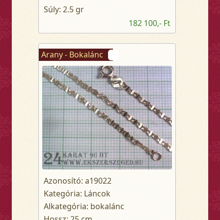
Súly: 2.5 gr
182 100,- Ft
Arany - Bokalánc
Azonosító: a19022
Kategória: Láncok
Alkategória: bokalánc
Hossz: 25 cm