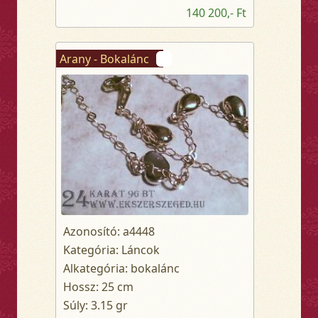
140 200,- Ft
Arany - Bokalánc
Azonosító: a4448
Kategória: Láncok
Alkategória: bokalánc
Hossz: 25 cm
Súly: 3.15 gr