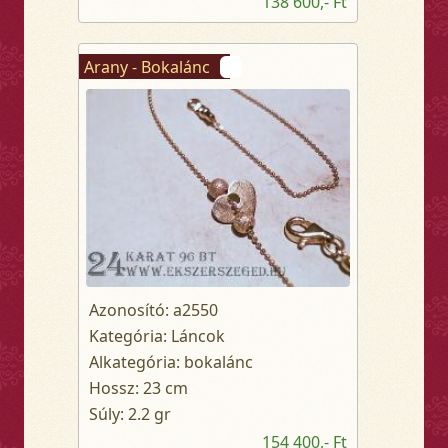
138 600,- Ft
Arany - Bokalánc
Azonosító: a2550
Kategória: Láncok
Alkategória: bokalánc
Hossz: 23 cm
Súly: 2.2 gr
154 400,- Ft