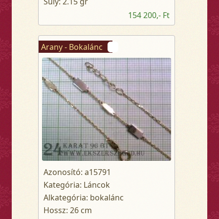
Súly: 2.15 gr
154 200,- Ft
Arany - Bokalánc
Azonosító: a15791
Kategória: Láncok
Alkategória: bokalánc
Hossz: 26 cm