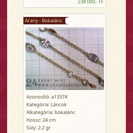
238 000,- Ft
Arany - Bokalánc
Azonosító: a13374
Kategória: Láncok
Alkategória: bokalánc
Hossz: 24 cm
Súly: 2.2 gr