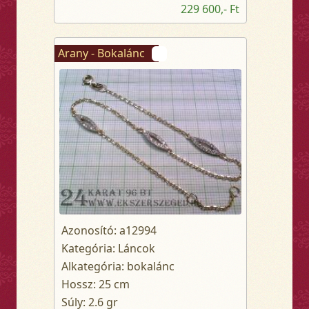
229 600,- Ft
Arany - Bokalánc
Azonosító: a12994
Kategória: Láncok
Alkategória: bokalánc
Hossz: 25 cm
Súly: 2.6 gr