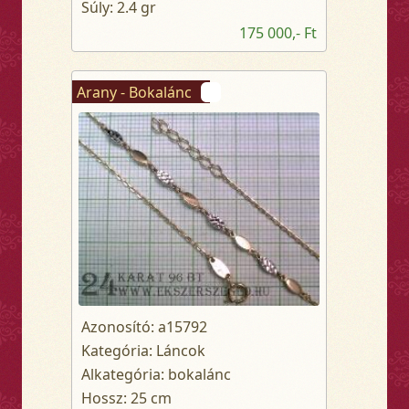
Súly: 2.4 gr
175 000,- Ft
Arany - Bokalánc
Azonosító: a15792
Kategória: Láncok
Alkategória: bokalánc
Hossz: 25 cm