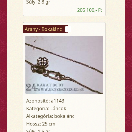
Súly: 2.8 gr
205 100,- Ft
Arany - Bokalánc
Azonosító: a1143
Kategória: Láncok
Alkategória: bokalánc
Hossz: 25 cm
Súly: 1.5 gr