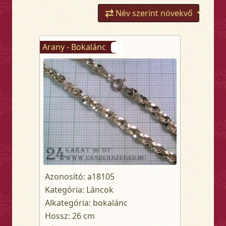
Név szerint növekvő
Arany - Bokalánc
Azonosító: a18105
Kategória: Láncok
Alkategória: bokalánc
Hossz: 26 cm