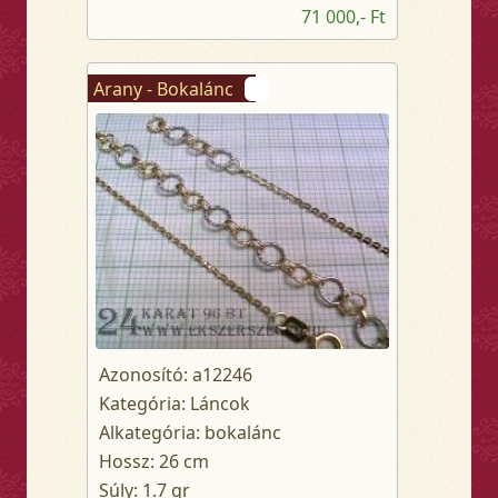
71 000,- Ft
Arany - Bokalánc
Azonosító: a12246
Kategória: Láncok
Alkategória: bokalánc
Hossz: 26 cm
Súly: 1.7 gr