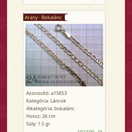
Arany - Bokalánc
Azonosító: a15653
Kategória: Láncok
Alkategória: bokalánc
Hossz: 26 cm
Súly: 1.5 gr
102 500,- Ft