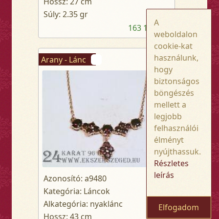
Hossz: 27 cm
Súly: 2.35 gr
A
163 100,- Ft
weboldalon
cookie-kat
használunk,
Arany - Lánc
hogy
biztonságos
böngészés
mellett a
legjobb
felhasználói
élményt
nyújthassuk.
Részletes
leírás
Azonosító: a9480
Kategória: Láncok
Alkategória: nyaklánc
Elfogadom
Hossz: 43 cm