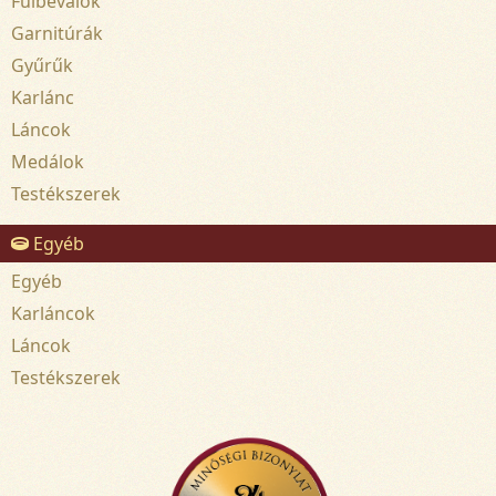
Fülbevalók
Garnitúrák
Gyűrűk
Karlánc
Láncok
Medálok
Testékszerek
Egyéb
Egyéb
Karláncok
Láncok
Testékszerek