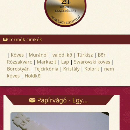
Termék cimkék
|
Köves
|
Muránói
|
valódi kõ
|
Türkisz
|
Bõr
|
Rózsakvarc
|
Markazit
|
Lap
|
Swarovski köves
|
Borostyán
|
Tejcirkónia
|
Kristály
|
Kolorit
|
nem
köves
|
Holdkõ
Papírvágó - Egyéb - Arany és ezüst ékszerek