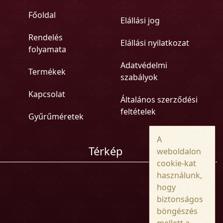
Főoldal
Elállási jog
Rendelés
Elállási nyilatkozat
folyamata
Adatvédelmi
Termékek
szabályok
Kapcsolat
Általános szerződési
feltételek
Gyűrűméretek
A
Térkép
weboldalon
cookie-kat
használunk,
hogy
biztonságos
böngészés