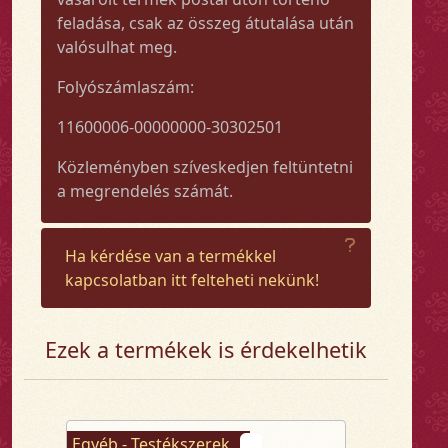
feladása, csak az összeg átutalása után
valósulhat meg.
Folyószámlaszám:
11600006-00000000-30302501
Közleményben szíveskedjen feltüntetni
a megrendelés számát.
Ha kérdése van a termékkel
kapcsolatban itt felteheti nekünk!
Ezek a termékek is érdekelhetik
Egyéb - Testékszerek