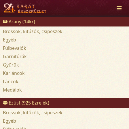
Arany (14kr)
Brossok, kitűzők, csipeszek
Egyéb
Fülbevalók
Garnitúrák
Gyűrűk
Karláncok
Láncok
Medálok
Ezüst (925 Ezrelék)
Brossok, kitűzők, csipeszek
Egyéb