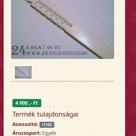
4 900 ,- Ft
Termék tulajdonságai
Azonosító:
r1102
Árucsoport:
Egyéb