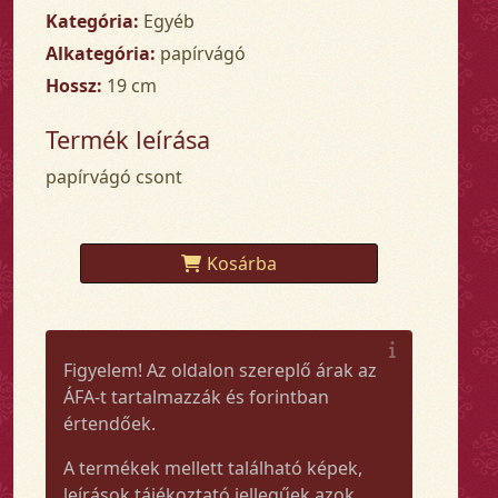
Kategória:
Egyéb
Alkategória:
papírvágó
Hossz:
19 cm
Termék leírása
papírvágó csont
Kosárba
Figyelem! Az oldalon szereplő árak az
ÁFA-t tartalmazzák és forintban
értendőek.
A termékek mellett található képek,
leírások tájékoztató jellegűek azok