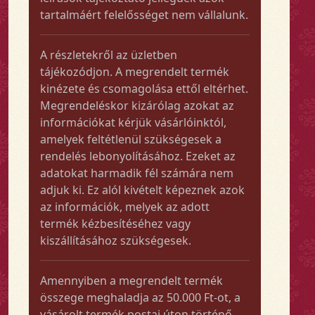
tartalmáért felelősséget nem vállalunk.
A részletekről az üzletben
tájékozódjon. A megrendelt termék
kinézete és csomagolása ettől eltérhet.
Megrendeléskor kizárólag azokat az
információkat kérjük vásárlóinktól,
amelyek feltétlenül szükségesek a
rendelés lebonyolításához. Ezeket az
adatokat harmadik fél számára nem
adjuk ki. Ez alól kivételt képeznek azok
az információk, melyek az adott
termék kézbesítéséhez vagy
kiszállításához szükségesek.
Amennyiben a megrendelt termék
összege meghaladja az 50.000 Ft-ot, a
vásárolt termék postai úton történő