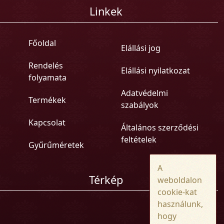
Linkek
Főoldal
Elállási jog
Rendelés
Elállási nyilatkozat
folyamata
Adatvédelmi
Termékek
szabályok
Kapcsolat
Általános szerződési
feltételek
Gyűrűméretek
A
Térkép
weboldalon
cookie-kat
használunk,
hogy