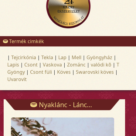
Termék cimkék
|
Tejcirkónia
|
Tekla
|
Lap
|
Mell
|
Gyöngyház
|
Lapis
|
Csont
|
Vaskova
|
Zománc
|
valódi kõ
|
T
Gyöngy
|
Csont füli
|
Köves
|
Swarovski köves
|
Uvarovit
Nyaklánc - Láncok - Arany és ezüst ékszerek