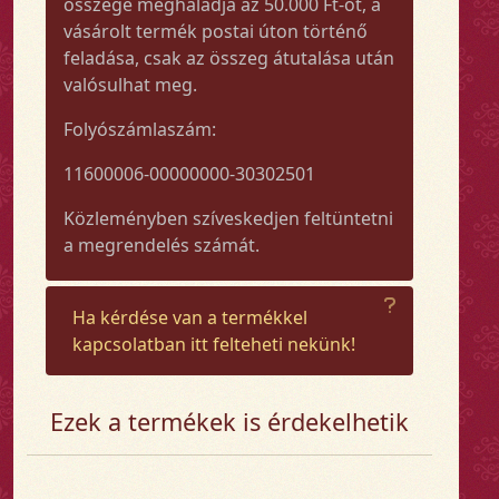
összege meghaladja az 50.000 Ft-ot, a
vásárolt termék postai úton történő
feladása, csak az összeg átutalása után
valósulhat meg.
Folyószámlaszám:
11600006-00000000-30302501
Közleményben szíveskedjen feltüntetni
a megrendelés számát.
Ha kérdése van a termékkel
kapcsolatban itt felteheti nekünk!
Ezek a termékek is érdekelhetik