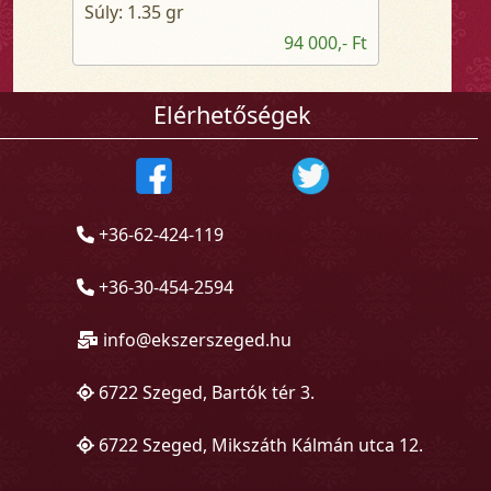
Súly: 1.35 gr
94 000,- Ft
Elérhetőségek
+36-62-424-119
+36-30-454-2594
info@ekszerszeged.hu
6722 Szeged, Bartók tér 3.
6722 Szeged, Mikszáth Kálmán utca 12.