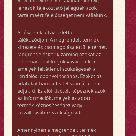
A termékek mellett található képek,
leírások tájékoztató jellegűek azok
tartalmáért felelősséget nem vállalunk.
A részletekről az üzletben
tájékozódjon. A megrendelt termék
kinézete és csomagolása ettől eltérhet.
Megrendeléskor kizárólag azokat az
információkat kérjük vásárlóinktól,
amelyek feltétlenül szükségesek a
rendelés lebonyolításához. Ezeket az
adatokat harmadik fél számára nem
adjuk ki. Ez alól kivételt képeznek azok
az információk, melyek az adott
termék kézbesítéséhez vagy
kiszállításához szükségesek.
Amennyiben a megrendelt termék