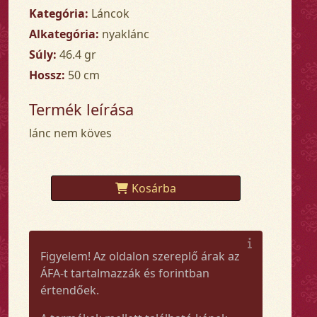
Kategória:
Láncok
Alkategória:
nyaklánc
Súly:
46.4 gr
Hossz:
50 cm
Termék leírása
lánc nem köves
Kosárba
Figyelem! Az oldalon szereplő árak az
ÁFA-t tartalmazzák és forintban
értendőek.