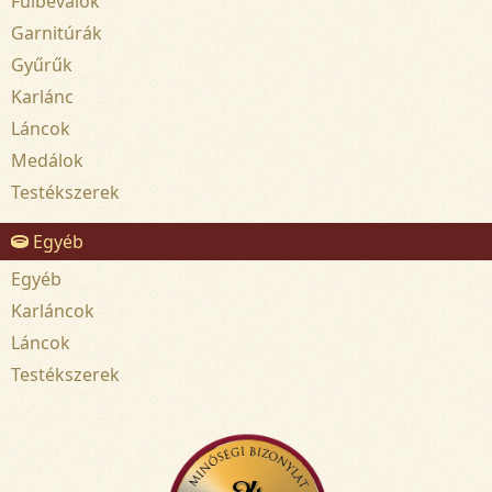
Fülbevalók
Garnitúrák
Gyűrűk
Karlánc
Láncok
Medálok
Testékszerek
Egyéb
Egyéb
Karláncok
Láncok
Testékszerek