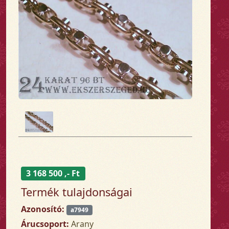
3 168 500 ,- Ft
Termék tulajdonságai
Azonosító:
a7949
Árucsoport:
Arany