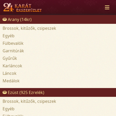
Arany (14kr)
Brossok, kitűzők, csipeszek
Egyéb
Fülbevalók
Garnitúrák
Gyűrűk
Karláncok
Láncok
Medálok
Ezüst (925 Ezrelék)
Brossok, kitűzők, csipeszek
Egyéb