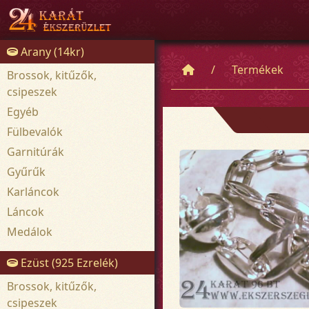
Arany (14kr)
Termékek
Brossok, kitűzők,
csipeszek
Egyéb
Fülbevalók
Garnitúrák
Gyűrűk
Karláncok
Láncok
Medálok
Ezüst (925 Ezrelék)
Brossok, kitűzők,
csipeszek