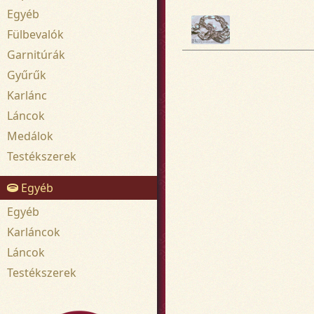
Egyéb
Fülbevalók
Garnitúrák
Gyűrűk
Karlánc
Láncok
Medálok
Testékszerek
Egyéb
Egyéb
Karláncok
Láncok
Testékszerek