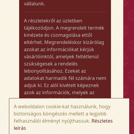
vállalunk.
A részletekről az üzletben
tájékozódjon. A megrendelt termék
kinézete és csomagolása ettől
eltérhet. Megrendeléskor kizárólag
azokat az információkat kérjük
vásárlóinktól, amelyek feltétlenül
szükségesek a rendelés
lebonyolításához. Ezeket az
adatokat harmadik fél számára nem
adjuk ki. Ez alól kivételt képeznek
azok az információk, melyek az
adott termék kézbesítéséhez vagy
A weboldalon cookie-kat használunk, hogy
kiszállításához szükségesek.
biztonságos böngészés mellett a legjobb
felhasználói élményt nyújthassuk.
Részletes
Amennyiben a megrendelt termék
leírás
összege meghaladja az 50.000 Ft-ot,