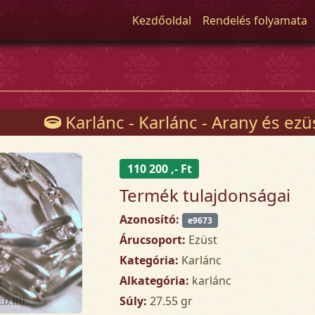
Kezdőoldal
Rendelés folyamata
Karlánc - Karlánc - Arany és ez
110 200 ,- Ft
Termék tulajdonságai
Azonosító:
e9673
Árucsoport:
Ezüst
Kategória:
Karlánc
Alkategória:
karlánc
Súly:
27.55 gr