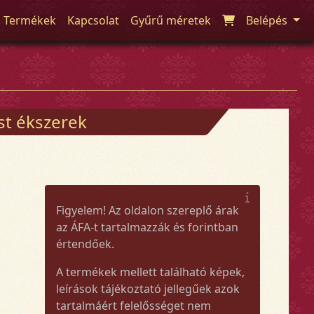
Termékek
Kapcsolat
Gyűrű méretek
Belépés
üst ékszerek
Figyelem! Az oldalon szereplő árak
az ÁFA-t tartalmazzák és forintban
értendőek.
A termékek mellett található képek,
leírások tájékoztató jellegűek azok
tartalmáért felelősséget nem