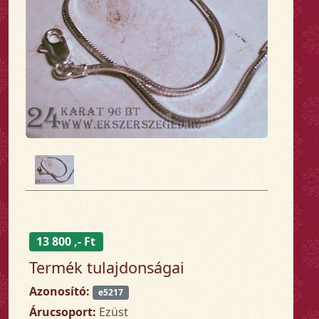
13 800 ,- Ft
Termék tulajdonságai
Azonosító:
e5217
Árucsoport:
Ezüst