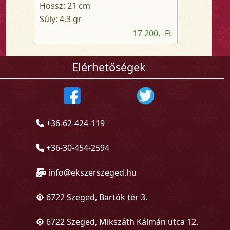
Hossz: 21 cm
Súly: 4.3 gr
17 200,- Ft
Elérhetőségek
+36-62-424-119
+36-30-454-2594
info@ekszerszeged.hu
6722 Szeged, Bartók tér 3.
6722 Szeged, Mikszáth Kálmán utca 12.