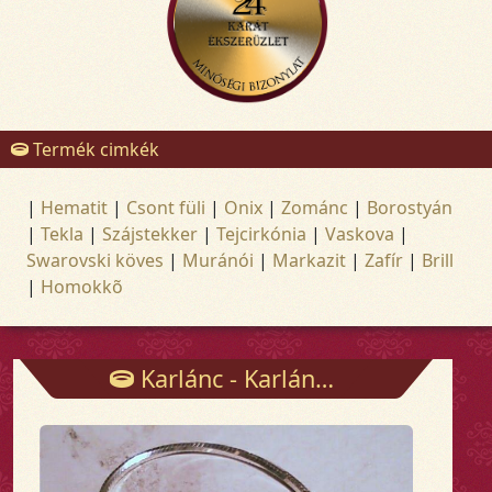
Termék cimkék
|
Hematit
|
Csont füli
|
Onix
|
Zománc
|
Borostyán
|
Tekla
|
Szájstekker
|
Tejcirkónia
|
Vaskova
|
Swarovski köves
|
Muránói
|
Markazit
|
Zafír
|
Brill
|
Homokkõ
Karlánc - Karlánc - Arany és ezüst ékszerek