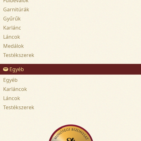
Fülbevalók
Garnitúrák
Gyűrűk
Karlánc
Láncok
Medálok
Testékszerek
Egyéb
Egyéb
Karláncok
Láncok
Testékszerek