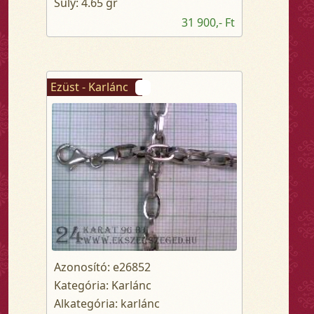
Súly: 4.65 gr
31 900,- Ft
Ezüst - Karlánc
Azonosító: e26852
Kategória: Karlánc
Alkategória: karlánc