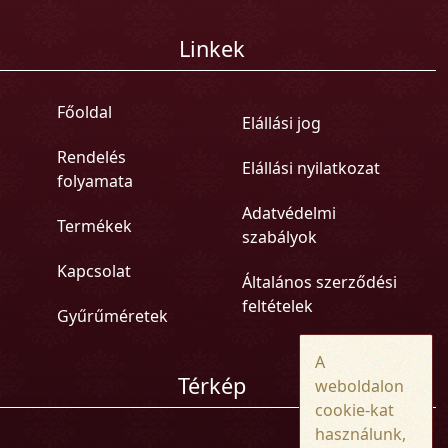
Linkek
Főoldal
Elállási jog
Rendelés
Elállási nyilatkozat
folyamata
Adatvédelmi
Termékek
szabályok
Kapcsolat
Általános szerződési
feltételek
Gyűrűméretek
A
Térkép
weboldalon
cookie-kat
használunk,