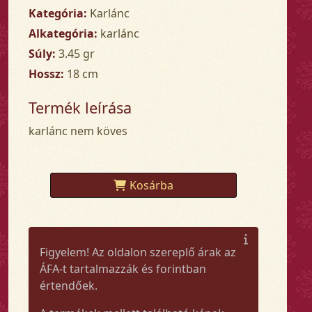
Kategória:
Karlánc
Alkategória:
karlánc
Súly:
3.45 gr
Hossz:
18 cm
Termék leírása
karlánc nem köves
Kosárba
Figyelem! Az oldalon szereplő árak az
ÁFA-t tartalmazzák és forintban
értendőek.