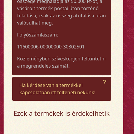
összege meghaladja az 50.000 Ft-ot, a
vásárolt termék postai úton történő
feladása, csak az összeg átutalása után
valósulhat meg.
Folyószámlaszám:
11600006-00000000-30302501
Közleményben szíveskedjen feltüntetni
a megrendelés számát.
Ha kérdése van a termékkel
kapcsolatban itt felteheti nekünk!
Ezek a termékek is érdekelhetik