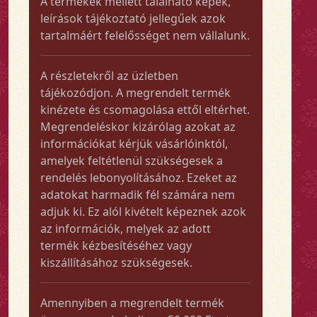
A termékek mellett található képek,
leírások tájékoztató jellegűek azok
tartalmáért felelősséget nem vállalunk.
A részletekről az üzletben
tájékozódjon. A megrendelt termék
kinézete és csomagolása ettől eltérhet.
Megrendeléskor kizárólag azokat az
információkat kérjük vásárlóinktól,
amelyek feltétlenül szükségesek a
rendelés lebonyolításához. Ezeket az
adatokat harmadik fél számára nem
adjuk ki. Ez alól kivételt képeznek azok
az információk, melyek az adott
termék kézbesítéséhez vagy
kiszállításához szükségesek.
Amennyiben a megrendelt termék