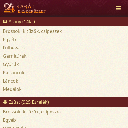
Arany (14kr)
Brossok, kitűzők, csipeszek
Egyéb
Fülbevalók
Garnitúrák
Gyűrűk
Karláncok
Láncok
Medálok
Ezüst (925 Ezrelék)
Brossok, kitűzők, csipeszek
Egyéb