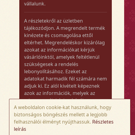
vállalunk.
A részletekről az üzletben
tájékozódjon. A megrendelt termék
kinézete és csomagolása ettől
eltérhet. Megrendeléskor kizárólag
azokat az információkat kérjük
vásárlóinktól, amelyek feltétlenül
szükségesek a rendelés
lebonyolításához. Ezeket az
adatokat harmadik fél számára nem
adjuk ki. Ez alól kivételt képeznek
azok az információk, melyek az
adott termék kézbesítéséhez vagy
A weboldalon cookie-kat használunk, hogy
kiszállításához szükségesek.
biztonságos böngészés mellett a legjobb
felhasználói élményt nyújthassuk.
Részletes
Amennyiben a megrendelt termék
leírás
összege meghaladja az 50.000 Ft-ot,