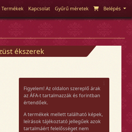
Termékek
Kapcsolat
Gyűrű méretek
Belépés
züst ékszerek
Figyelem! Az oldalon szereplő árak
az ÁFA-t tartalmazzák és forintban
értendőek.
A termékek mellett található képek,
leírások tájékoztató jellegűek azok
tartalmáért felelősséget nem