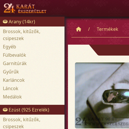
Arany (14kr)
Termékek
Brossok, kitűzők,
csipeszek
Egyéb
Fülbevalók
Garnitúrák
Gyűrűk
Karláncok
Láncok
Medálok
Ezüst (925 Ezrelék)
Brossok, kitűzők,
csipeszek