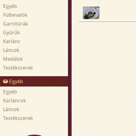
Egyéb
Fülbevalók
Garnitúrák
Gyűrűk
Karlánc
Láncok
Medálok
Testékszerek
Egyéb
Egyéb
Karláncok
Láncok
Testékszerek