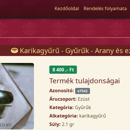
Kezdőoldal
Rendelés folyamata
Karikagyűrű - Gyűrűk - Arany és e
8 400 ,- Ft
Termék tulajdonságai
Azonosító:
e7542
Árucsoport:
Ezüst
Kategória:
Gyűrűk
Alkategória:
karikagyűrű
Súly:
2.1 gr