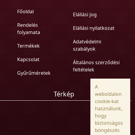
Főoldal
Elállási jog
Rendelés
Elállási nyilatkozat
folyamata
Adatvédelmi
Termékek
szabályok
Kapcsolat
Általános szerződési
feltételek
Gyűrűméretek
A
Térkép
weboldalon
cookie-kat
használunk,
hogy
biztonságos
böngészés