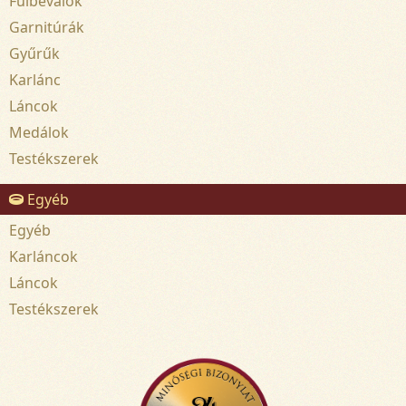
Fülbevalók
Garnitúrák
Gyűrűk
Karlánc
Láncok
Medálok
Testékszerek
Egyéb
Egyéb
Karláncok
Láncok
Testékszerek