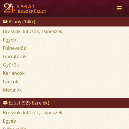
Arany (14kr)
Brossok, kitűzők, csipeszek
Egyéb
Fülbevalók
Garnitúrák
Gyűrűk
Karláncok
Láncok
Medálok
Ezüst (925 Ezrelék)
Brossok, kitűzők, csipeszek
Egyéb