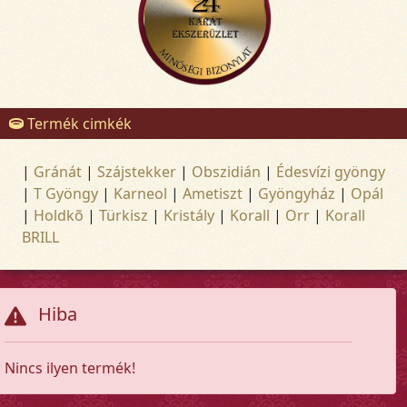
Termék cimkék
|
Gránát
|
Szájstekker
|
Obszidián
|
Édesvízi gyöngy
|
T Gyöngy
|
Karneol
|
Ametiszt
|
Gyöngyház
|
Opál
|
Holdkõ
|
Türkisz
|
Kristály
|
Korall
|
Orr
|
Korall
BRILL
Hiba
Nincs ilyen termék!