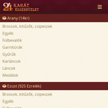
Arany (14kr)
Brossok, kitűzők, csipeszek
Egyéb
Fülbevalók
Garnitúrák
Gyűrűk
Karláncok
Láncok
Medálok
Ezüst (925 Ezrelék)
Brossok, kitűzők, csipeszek
Egyéb