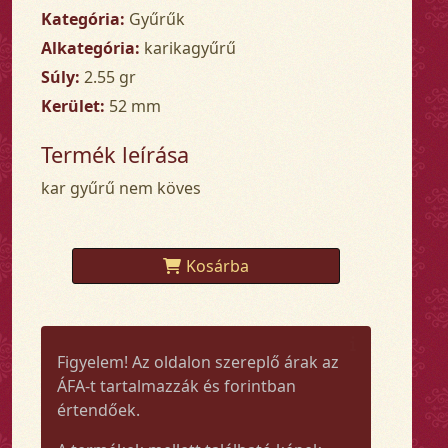
Kategória:
Gyűrűk
Alkategória:
karikagyűrű
Súly:
2.55 gr
Kerület:
52 mm
Termék leírása
kar gyűrű nem köves
Kosárba
Figyelem! Az oldalon szereplő árak az
ÁFA-t tartalmazzák és forintban
értendőek.