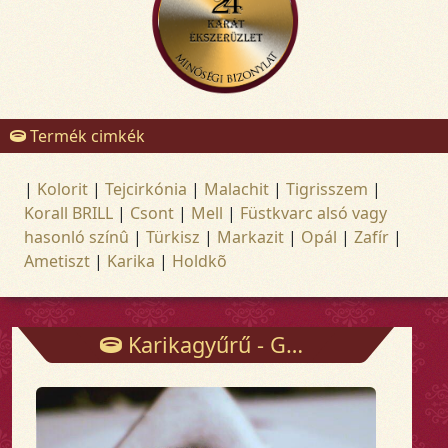
Termék cimkék
|
Kolorit
|
Tejcirkónia
|
Malachit
|
Tigrisszem
|
Korall BRILL
|
Csont
|
Mell
|
Füstkvarc alsó vagy
hasonló színû
|
Türkisz
|
Markazit
|
Opál
|
Zafír
|
Ametiszt
|
Karika
|
Holdkõ
Karikagyűrű - Gyűrűk - Arany és ezüst ékszerek