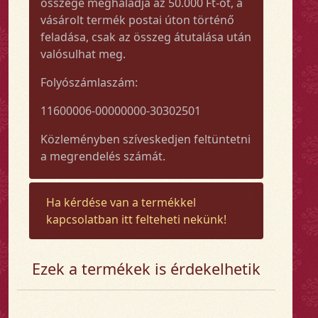
összege meghaladja az 50.000 Ft-ot, a
vásárolt termék postai úton történő
feladása, csak az összeg átutalása után
valósulhat meg.
Folyószámlaszám:
11600006-00000000-30302501
Közleményben szíveskedjen feltüntetni
a megrendelés számát.
Ha kérdése van a termékkel
kapcsolatban itt felteheti nekünk!
Ezek a termékek is érdekelhetik