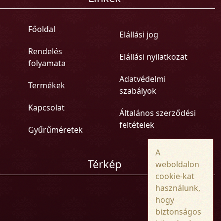
Főoldal
Elállási jog
Rendelés
Elállási nyilatkozat
folyamata
Adatvédelmi
Termékek
szabályok
Kapcsolat
Általános szerződési
feltételek
Gyűrűméretek
A
Térkép
weboldalon
cookie-kat
használunk,
hogy
biztonságos