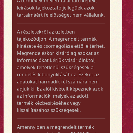
A termékek mellett található képek,
leírások tájékoztató jellegűek azok
tartalmáért felelősséget nem vállalunk.
A részletekről az üzletben
tájékozódjon. A megrendelt termék
kinézete és csomagolása ettől eltérhet.
Megrendeléskor kizárólag azokat az
információkat kérjük vásárlóinktól,
amelyek feltétlenül szükségesek a
rendelés lebonyolításához. Ezeket az
adatokat harmadik fél számára nem
adjuk ki. Ez alól kivételt képeznek azok
az információk, melyek az adott
termék kézbesítéséhez vagy
kiszállításához szükségesek.
Amennyiben a megrendelt termék