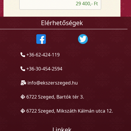
29 400,- Ft
Elérhetőségek
+36-62-424-119
+36-30-454-2594
info@ekszerszeged.hu
6722 Szeged, Bartók tér 3.
6722 Szeged, Mikszáth Kálmán utca 12.
Linkek