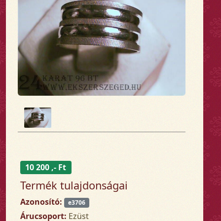
10 200 ,- Ft
Termék tulajdonságai
Azonosító:
e3706
Árucsoport:
Ezüst