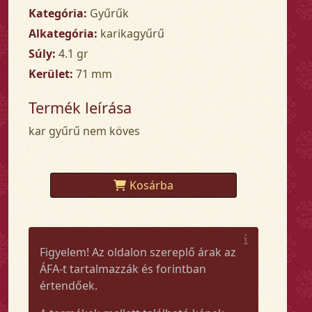
Kategória:
Gyűrűk
Alkategória:
karikagyűrű
Súly:
4.1 gr
Kerület:
71 mm
Termék leírása
kar gyűrű nem köves
Kosárba
Figyelem! Az oldalon szereplő árak az
ÁFA-t tartalmazzák és forintban
értendőek.