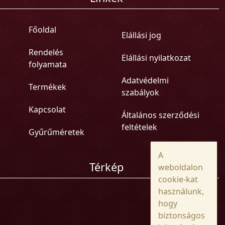
Főoldal
Elállási jog
Rendelés
Elállási nyilatkozat
folyamata
Adatvédelmi
Termékek
szabályok
Kapcsolat
Általános szerződési
feltételek
Gyűrűméretek
A
Térkép
weboldalon
cookie-kat
használunk,
hogy
biztonságos