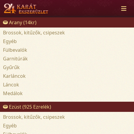
Arany (14kr)
Brossok, kitűzők, csipeszek
Egyéb
Fülbevalók
Garnitúrák
Gyűrűk
Karláncok
Láncok
Medálok
Ezüst (925 Ezrelék)
Brossok, kitűzők, csipeszek
Egyéb