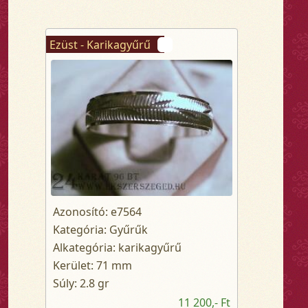
Ezüst - Karikagyűrű
Azonosító: e7564
Kategória: Gyűrűk
Alkategória: karikagyűrű
Kerület: 71 mm
Súly: 2.8 gr
11 200,- Ft