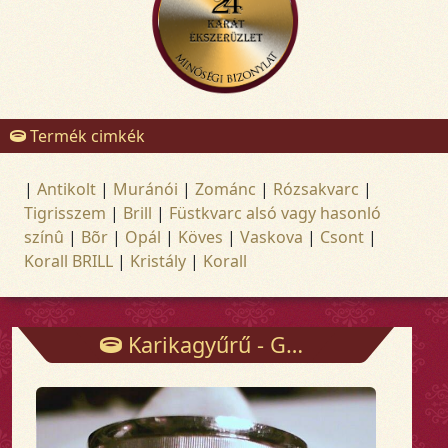
Termék cimkék
|
Antikolt
|
Muránói
|
Zománc
|
Rózsakvarc
|
Tigrisszem
|
Brill
|
Füstkvarc alsó vagy hasonló
színû
|
Bõr
|
Opál
|
Köves
|
Vaskova
|
Csont
|
Korall BRILL
|
Kristály
|
Korall
Karikagyűrű - Gyűrűk - Arany és ezüst ékszerek