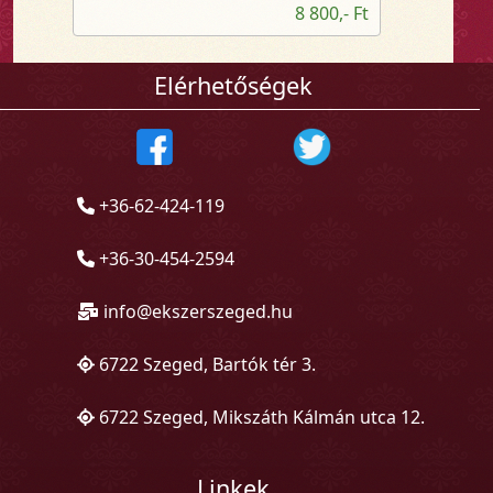
8 800,- Ft
Elérhetőségek
+36-62-424-119
+36-30-454-2594
info@ekszerszeged.hu
6722 Szeged, Bartók tér 3.
6722 Szeged, Mikszáth Kálmán utca 12.
Linkek