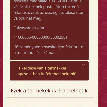
összege meghaladja az 50.000 Ft-ot, a
vásárolt termék postai úton történő
feladása, csak az összeg átutalása után
valósulhat meg.
Folyószámlaszám:
11600006-00000000-30302501
Közleményben szíveskedjen feltüntetni
a megrendelés számát.
Ha kérdése van a termékkel
kapcsolatban itt felteheti nekünk!
Ezek a termékek is érdekelhetik