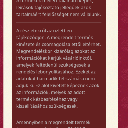
A termékek mellett található képek,
leírások tájékoztató jellegűek azok
tartalmáért felelősséget nem vállalunk.
A részletekről az üzletben
tájékozódjon. A megrendelt termék
kinézete és csomagolása ettől eltérhet.
Megrendeléskor kizárólag azokat az
információkat kérjük vásárlóinktól,
amelyek feltétlenül szükségesek a
rendelés lebonyolításához. Ezeket az
adatokat harmadik fél számára nem
adjuk ki. Ez alól kivételt képeznek azok
az információk, melyek az adott
termék kézbesítéséhez vagy
kiszállításához szükségesek.
Amennyiben a megrendelt termék