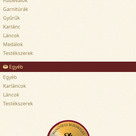
Fülbevalók
Garnitúrák
Gyűrűk
Karlánc
Láncok
Medálok
Testékszerek
Egyéb
Egyéb
Karláncok
Láncok
Testékszerek