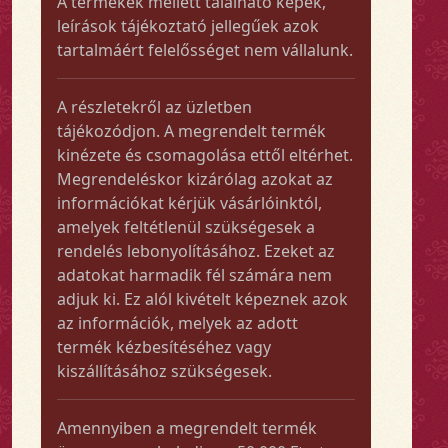
A termékek mellett található képek,
leírások tájékoztató jellegűek azok
tartalmáért felelősséget nem vállalunk.
A részletekről az üzletben
tájékozódjon. A megrendelt termék
kinézete és csomagolása ettől eltérhet.
Megrendeléskor kizárólag azokat az
információkat kérjük vásárlóinktól,
amelyek feltétlenül szükségesek a
rendelés lebonyolításához. Ezeket az
adatokat harmadik fél számára nem
adjuk ki. Ez alól kivételt képeznek azok
az információk, melyek az adott
termék kézbesítéséhez vagy
kiszállításához szükségesek.
Amennyiben a megrendelt termék