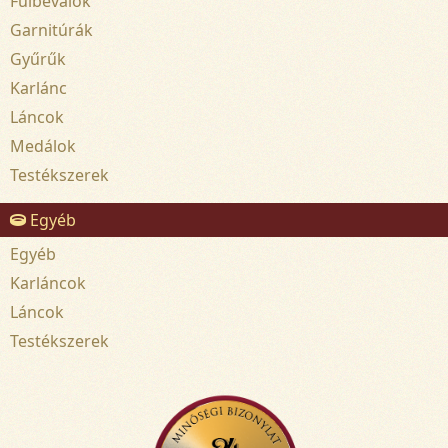
Fülbevalók
Garnitúrák
Gyűrűk
Karlánc
Láncok
Medálok
Testékszerek
Egyéb
Egyéb
Karláncok
Láncok
Testékszerek