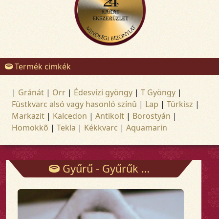
Termék cimkék
|
Gránát
|
Orr
|
Édesvízi gyöngy
|
T Gyöngy
|
Füstkvarc alsó vagy hasonló színû
|
Lap
|
Türkisz
|
Markazit
|
Kalcedon
|
Antikolt
|
Borostyán
|
Homokkõ
|
Tekla
|
Kékkvarc
|
Aquamarin
Gyűrű - Gyűrűk - Arany és ezüst ékszerek