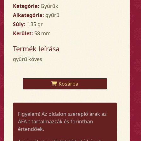
Kategória:
Gyűrűk
Alkategória:
gyűrű
Súly:
1.35 gr
Kerület:
58 mm
Termék leírása
gyűrű köves
Kosárba
Figyelem! Az oldalon szereplő árak az
ÁFA-t tartalmazzák és forintban
értendőek.