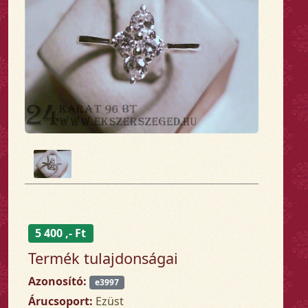
5 400 ,- Ft
Termék tulajdonságai
Azonosító:
e3997
Árucsoport:
Ezüst