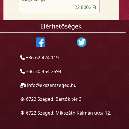
22 800,- Ft
Elérhetőségek
+36-62-424-119
+36-30-454-2594
info@ekszerszeged.hu
6722 Szeged, Bartók tér 3.
6722 Szeged, Mikszáth Kálmán utca 12.