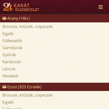
Arany (14kr)
Brossok, kitűzők, csipeszek
Egyéb
Fülbevalók
Garnitúrák
Gyűrűk
Karláncok
Láncok
Medálok
Ezüst (925 Ezrelék)
Brossok, kitűzők, csipeszek
Egyéb