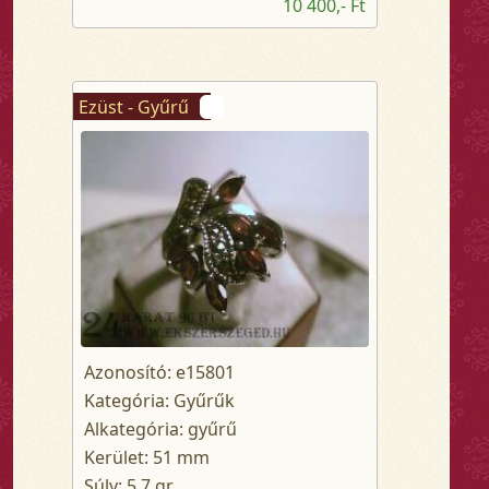
10 400,- Ft
Ezüst - Gyűrű
Azonosító: e15801
Kategória: Gyűrűk
Alkategória: gyűrű
Kerület: 51 mm
Súly: 5.7 gr