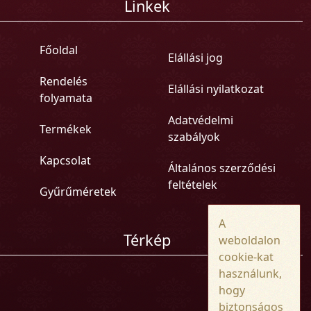
Linkek
Főoldal
Elállási jog
Rendelés
Elállási nyilatkozat
folyamata
Adatvédelmi
Termékek
szabályok
Kapcsolat
Általános szerződési
feltételek
Gyűrűméretek
A
Térkép
weboldalon
cookie-kat
használunk,
hogy
biztonságos