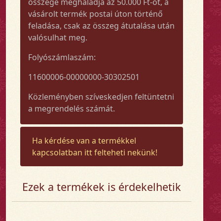
összege meghaladja az 50.000 Ft-ot, a
vásárolt termék postai úton történő
feladása, csak az összeg átutalása után
valósulhat meg.
Folyószámlaszám:
11600006-00000000-30302501
Közleményben szíveskedjen feltüntetni
a megrendelés számát.
Ha kérdése van a termékkel
kapcsolatban itt felteheti nekünk!
Ezek a termékek is érdekelhetik