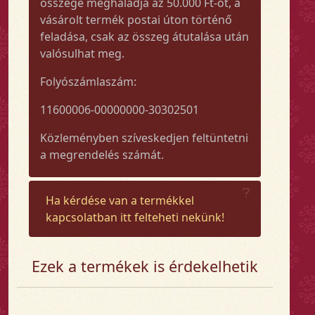
összege meghaladja az 50.000 Ft-ot, a
vásárolt termék postai úton történő
feladása, csak az összeg átutalása után
valósulhat meg.
Folyószámlaszám:
11600006-00000000-30302501
Közleményben szíveskedjen feltüntetni
a megrendelés számát.
Ha kérdése van a termékkel
kapcsolatban itt felteheti nekünk!
Ezek a termékek is érdekelhetik