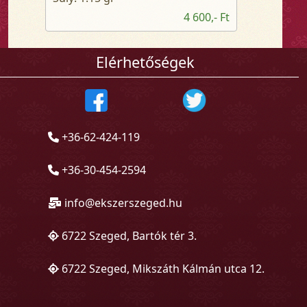
4 600,- Ft
Elérhetőségek
+36-62-424-119
+36-30-454-2594
info@ekszerszeged.hu
6722 Szeged, Bartók tér 3.
6722 Szeged, Mikszáth Kálmán utca 12.