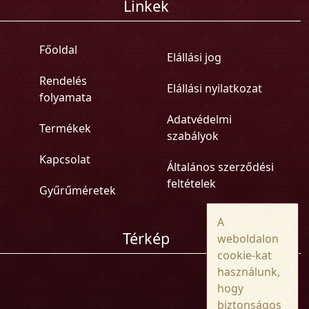
Linkek
Főoldal
Elállási jog
Rendelés
Elállási nyilatkozat
folyamata
Adatvédelmi
Termékek
szabályok
Kapcsolat
Általános szerződési
feltételek
Gyűrűméretek
A
Térkép
weboldalon
cookie-kat
használunk,
hogy
biztonságos