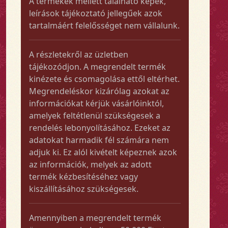
A termékek mellett található képek,
leírások tájékoztató jellegűek azok
tartalmáért felelősséget nem vállalunk.
A részletekről az üzletben
tájékozódjon. A megrendelt termék
kinézete és csomagolása ettől eltérhet.
Megrendeléskor kizárólag azokat az
információkat kérjük vásárlóinktól,
amelyek feltétlenül szükségesek a
rendelés lebonyolításához. Ezeket az
adatokat harmadik fél számára nem
adjuk ki. Ez alól kivételt képeznek azok
az információk, melyek az adott
termék kézbesítéséhez vagy
kiszállításához szükségesek.
Amennyiben a megrendelt termék