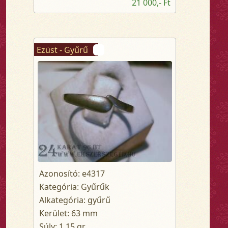
21 000,- Ft
Ezüst - Gyűrű
Azonosító: e4317
Kategória: Gyűrűk
Alkategória: gyűrű
Kerület: 63 mm
Súly: 1.15 gr