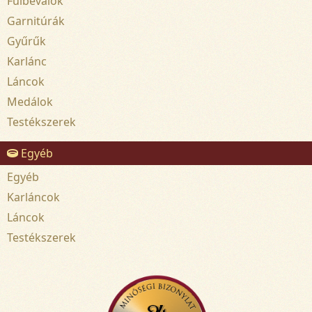
Fülbevalók
Garnitúrák
Gyűrűk
Karlánc
Láncok
Medálok
Testékszerek
Egyéb
Egyéb
Karláncok
Láncok
Testékszerek