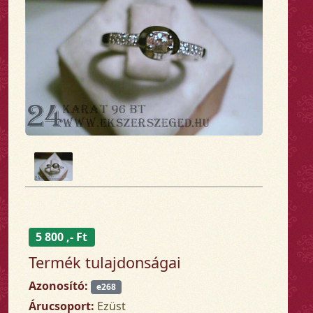
5 800 ,- Ft
Termék tulajdonságai
Azonosító:
e268
Árucsoport:
Ezüst