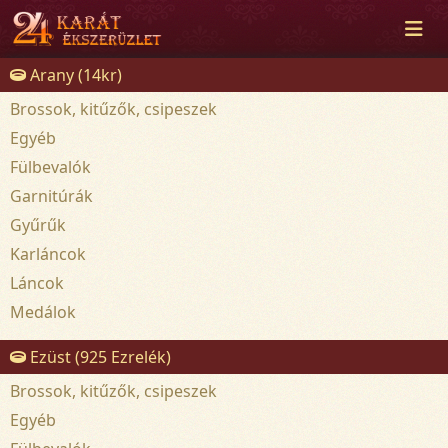
Arany (14kr)
Brossok, kitűzők, csipeszek
Egyéb
Fülbevalók
Garnitúrák
Gyűrűk
Karláncok
Láncok
Medálok
Ezüst (925 Ezrelék)
Brossok, kitűzők, csipeszek
Egyéb