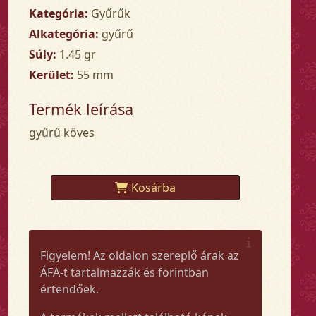
Kategória:
Gyűrűk
Alkategória:
gyűrű
Súly:
1.45 gr
Kerület:
55 mm
Termék leírása
gyűrű köves
Kosárba
Figyelem! Az oldalon szereplő árak az
ÁFA-t tartalmazzák és forintban
értendőek.