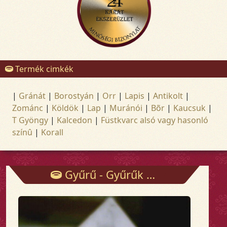
Termék cimkék
|
Gránát
|
Borostyán
|
Orr
|
Lapis
|
Antikolt
|
Zománc
|
Köldök
|
Lap
|
Muránói
|
Bõr
|
Kaucsuk
|
T Gyöngy
|
Kalcedon
|
Füstkvarc alsó vagy hasonló
színû
|
Korall
Gyűrű - Gyűrűk - Arany és ezüst ékszerek