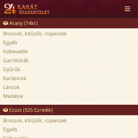
Arany (14kr)
Brossok, kitűzők, csipeszek
Egyéb
Fülbevalók
Garnitúrák
Gyűrűk
Karláncok
Láncok
Medálok
Ezüst (925 Ezrelék)
Brossok, kitűzők, csipeszek
Egyéb