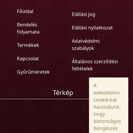
Főoldal
Elállási jog
Rendelés
Elállási nyilatkozat
folyamata
Adatvédelmi
Termékek
szabályok
Kapcsolat
Általános szerződési
feltételek
Gyűrűméretek
A
Térkép
weboldalon
cookie-kat
használunk,
hogy
biztonságos
böngészés