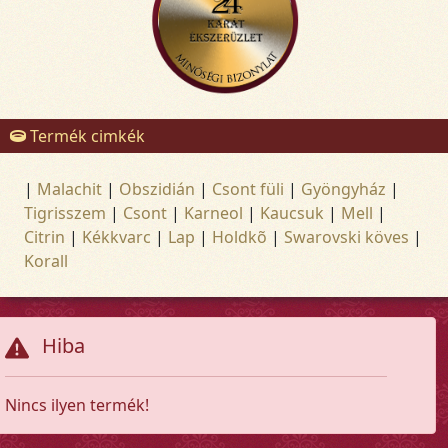
Termék cimkék
|
Malachit
|
Obszidián
|
Csont füli
|
Gyöngyház
|
Tigrisszem
|
Csont
|
Karneol
|
Kaucsuk
|
Mell
|
Citrin
|
Kékkvarc
|
Lap
|
Holdkõ
|
Swarovski köves
|
Korall
Hiba
Nincs ilyen termék!