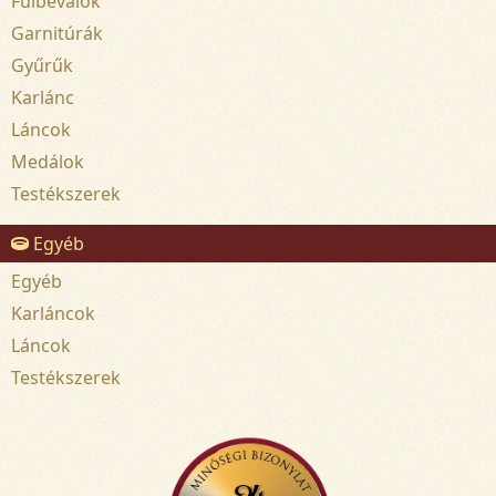
Fülbevalók
Garnitúrák
Gyűrűk
Karlánc
Láncok
Medálok
Testékszerek
Egyéb
Egyéb
Karláncok
Láncok
Testékszerek