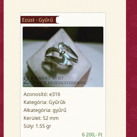
Ezüst - Gyűrű
Azonosító: e316
Kategória: Gyűrűk
Alkategória: gyűrű
Kerület: 52 mm
Súly: 1.55 gr
6 200,- Ft