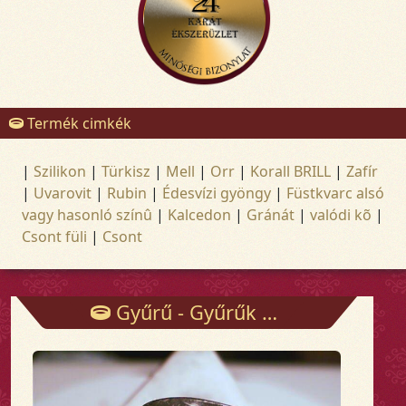
Termék cimkék
|
Szilikon
|
Türkisz
|
Mell
|
Orr
|
Korall BRILL
|
Zafír
|
Uvarovit
|
Rubin
|
Édesvízi gyöngy
|
Füstkvarc alsó
vagy hasonló színû
|
Kalcedon
|
Gránát
|
valódi kõ
|
Csont füli
|
Csont
Gyűrű - Gyűrűk - Arany és ezüst ékszerek