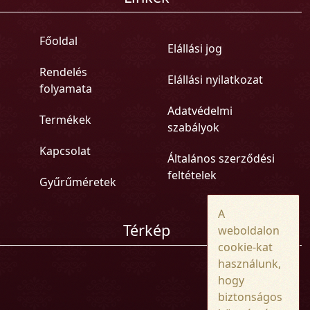
Főoldal
Elállási jog
Rendelés
Elállási nyilatkozat
folyamata
Adatvédelmi
Termékek
szabályok
Kapcsolat
Általános szerződési
feltételek
Gyűrűméretek
A
Térkép
weboldalon
cookie-kat
használunk,
hogy
biztonságos