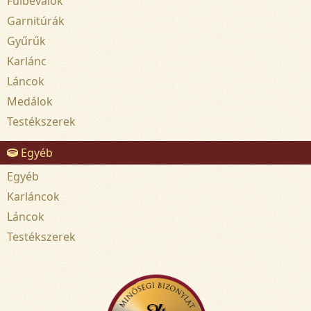
Fülbevalók
Garnitúrák
Gyűrűk
Karlánc
Láncok
Medálok
Testékszerek
Egyéb
Egyéb
Karláncok
Láncok
Testékszerek