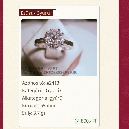
Ezüst - Gyűrű
Azonosító: e2413
Kategória: Gyűrűk
Alkategória: gyűrű
Kerület: 59 mm
Súly: 3.7 gr
14 800,- Ft