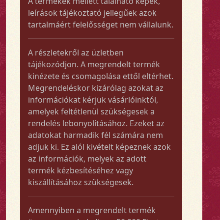
A termékek mellett található képek,
leírások tájékoztató jellegűek azok
tartalmáért felelősséget nem vállalunk.
A részletekről az üzletben
tájékozódjon. A megrendelt termék
kinézete és csomagolása ettől eltérhet.
Megrendeléskor kizárólag azokat az
információkat kérjük vásárlóinktól,
amelyek feltétlenül szükségesek a
rendelés lebonyolításához. Ezeket az
adatokat harmadik fél számára nem
adjuk ki. Ez alól kivételt képeznek azok
az információk, melyek az adott
termék kézbesítéséhez vagy
kiszállításához szükségesek.
Amennyiben a megrendelt termék