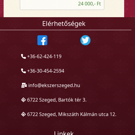
24 000,- Ft
Elérhetőségek
+36-62-424-119
+36-30-454-2594
info@ekszerszeged.hu
6722 Szeged, Bartók tér 3.
6722 Szeged, Mikszáth Kálmán utca 12.
Linkek