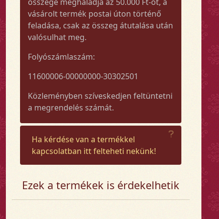
összege meghaladja az 50.000 Ft-ot, a
vásárolt termék postai úton történő
feladása, csak az összeg átutalása után
valósulhat meg.
Folyószámlaszám:
11600006-00000000-30302501
Közleményben szíveskedjen feltüntetni
a megrendelés számát.
Ha kérdése van a termékkel
kapcsolatban itt felteheti nekünk!
Ezek a termékek is érdekelhetik