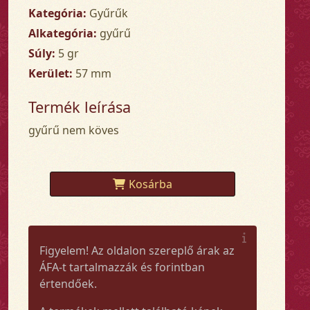
Kategória:
Gyűrűk
Alkategória:
gyűrű
Súly:
5 gr
Kerület:
57 mm
Termék leírása
gyűrű nem köves
Kosárba
Figyelem! Az oldalon szereplő árak az
ÁFA-t tartalmazzák és forintban
értendőek.