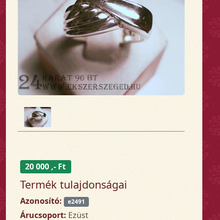
20 000 ,- Ft
Termék tulajdonságai
Azonosító:
e2491
Árucsoport:
Ezüst