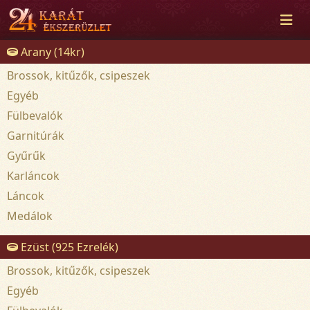
Arany (14kr)
Brossok, kitűzők, csipeszek
Egyéb
Fülbevalók
Garnitúrák
Gyűrűk
Karláncok
Láncok
Medálok
Ezüst (925 Ezrelék)
Brossok, kitűzők, csipeszek
Egyéb