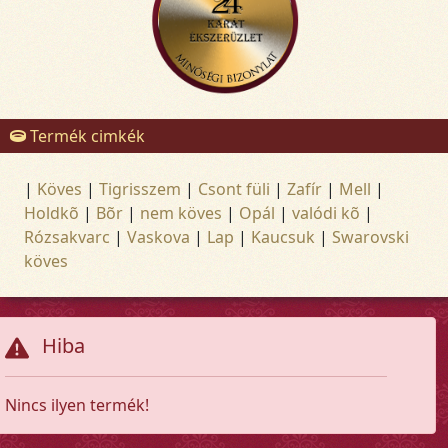
Termék cimkék
|
Köves
|
Tigrisszem
|
Csont füli
|
Zafír
|
Mell
|
Holdkõ
|
Bõr
|
nem köves
|
Opál
|
valódi kõ
|
Rózsakvarc
|
Vaskova
|
Lap
|
Kaucsuk
|
Swarovski
köves
Hiba
Nincs ilyen termék!