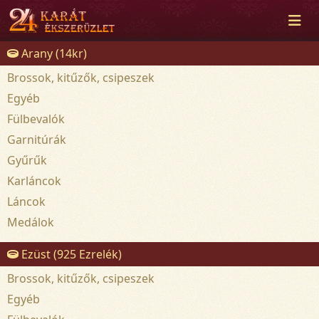
Arany (14kr)
Brossok, kitűzők, csipeszek
Egyéb
Fülbevalók
Garnitúrák
Gyűrűk
Karláncok
Láncok
Medálok
Ezüst (925 Ezrelék)
Brossok, kitűzők, csipeszek
Egyéb