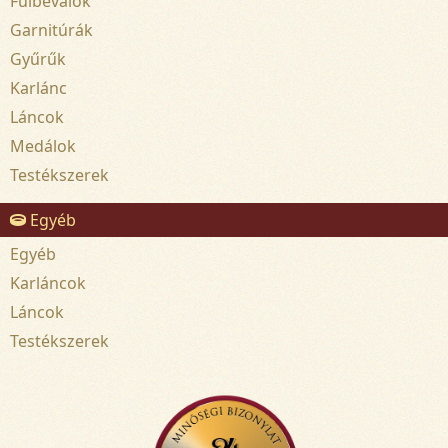
Fülbevalók
Garnitúrák
Gyűrűk
Karlánc
Láncok
Medálok
Testékszerek
Egyéb
Egyéb
Karláncok
Láncok
Testékszerek