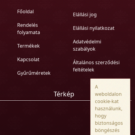
Főoldal
Elállási jog
Rendelés
Elállási nyilatkozat
folyamata
Adatvédelmi
Termékek
szabályok
Kapcsolat
Általános szerződési
feltételek
Gyűrűméretek
A
Térkép
weboldalon
cookie-kat
használunk,
hogy
biztonságos
böngészés