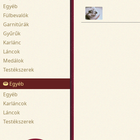
Egyéb
Fülbevalók
Garnitúrák
Gyűrűk
Karlánc
Láncok
Medálok
Testékszerek
Egyéb
Egyéb
Karláncok
Láncok
Testékszerek