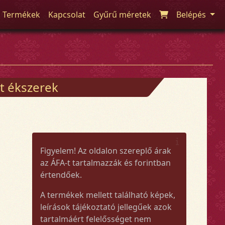
Termékek
Kapcsolat
Gyűrű méretek
Belépés
t ékszerek
Figyelem! Az oldalon szereplő árak
az ÁFA-t tartalmazzák és forintban
értendőek.
A termékek mellett található képek,
leírások tájékoztató jellegűek azok
tartalmáért felelősséget nem