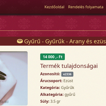
Kezdőoldal
Rendelés folyamata
Gyűrű - Gyűrűk - Arany és ezüs
14 000 ,- Ft
Termék tulajdonságai
Azonosító:
e2336
Árucsoport:
Ezüst
Kategória:
Gyűrűk
Alkategória:
gyűrű
Súly:
3.5 gr