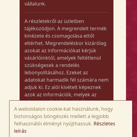
vállalunk.
A részletekről az üzletben
tájékozódjon. A megrendelt termék
kinézete és csomagolása ettől
eltérhet. Megrendeléskor kizárólag
azokat az információkat kérjük
vásárlóinktól, amelyek feltétlenül
szükségesek a rendelés
lebonyolításához. Ezeket az
adatokat harmadik fél számára nem
adjuk ki. Ez alól kivételt képeznek
azok az információk, melyek az
adott termék kézbesítéséhez vagy
A weboldalon cookie-kat használunk, hogy
kiszállításához szükségesek.
biztonságos böngészés mellett a legjobb
felhasználói élményt nyújthassuk.
Részletes
Amennyiben a megrendelt termék
leírás
összege meghaladja az 50.000 Ft-ot,