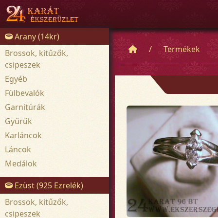
Arany (14kr)
Termékek
Brossok, kitűzők,
csipeszek
Egyéb
Fülbevalók
Garnitúrák
Gyűrűk
Karláncok
Láncok
Medálok
Ezüst (925 Ezrelék)
Brossok, kitűzők,
csipeszek