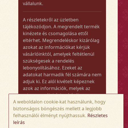
vállalunk.
A részletekről az üzletben
tájékozódjon. A megrendelt termék
kinézete és csomagolása ettől
eltérhet. Megrendeléskor kizárólag
azokat az információkat kérjük
vásárlóinktól, amelyek feltétlenül
szükségesek a rendelés
lebonyolításához. Ezeket az
adatokat harmadik fél számára nem
adjuk ki. Ez alól kivételt képeznek
azok az információk, melyek az
adott termék kézbesítéséhez vagy
A weboldalon cookie-kat használunk, hogy
kiszállításához szükségesek.
biztonságos böngészés mellett a legjobb
felhasználói élményt nyújthassuk.
Részletes
Amennyiben a megrendelt termék
leírás
összege meghaladja az 50.000 Ft-ot,