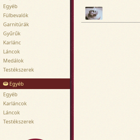
Egyéb
Fülbevalók
Garnitúrák
Gyűrűk
Karlánc
Láncok
Medálok
Testékszerek
Egyéb
Egyéb
Karláncok
Láncok
Testékszerek