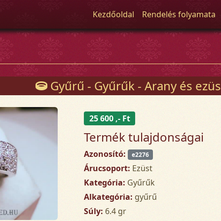
Kezdőoldal
Rendelés folyamata
Gyűrű - Gyűrűk - Arany és ezüs
25 600 ,- Ft
Termék tulajdonságai
Azonosító:
e2276
Árucsoport:
Ezüst
Kategória:
Gyűrűk
Alkategória:
gyűrű
Súly:
6.4 gr