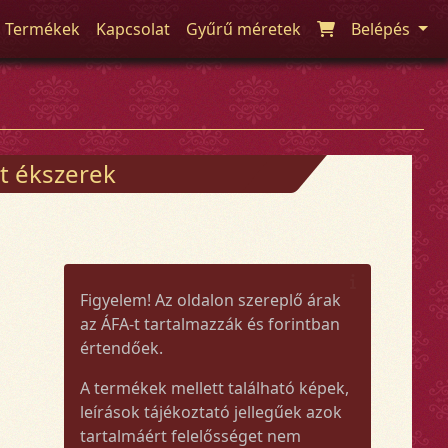
Termékek
Kapcsolat
Gyűrű méretek
Belépés
t ékszerek
Figyelem! Az oldalon szereplő árak
az ÁFA-t tartalmazzák és forintban
értendőek.
A termékek mellett található képek,
leírások tájékoztató jellegűek azok
tartalmáért felelősséget nem