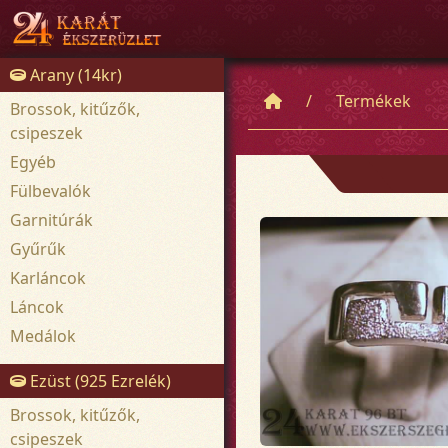
Arany (14kr)
Termékek
Brossok, kitűzők,
csipeszek
Egyéb
Fülbevalók
Garnitúrák
Gyűrűk
Karláncok
Láncok
Medálok
Ezüst (925 Ezrelék)
Brossok, kitűzők,
csipeszek