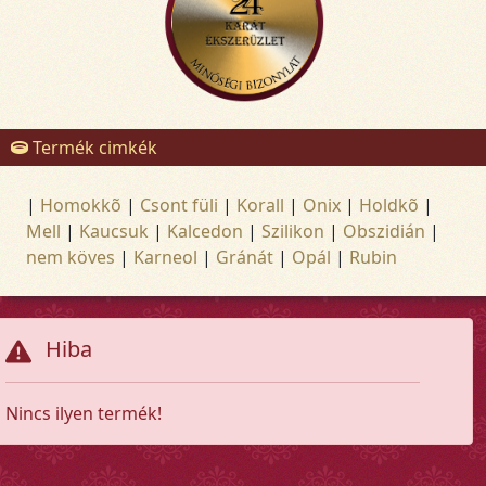
Termék cimkék
|
Homokkõ
|
Csont füli
|
Korall
|
Onix
|
Holdkõ
|
Mell
|
Kaucsuk
|
Kalcedon
|
Szilikon
|
Obszidián
|
nem köves
|
Karneol
|
Gránát
|
Opál
|
Rubin
Hiba
Nincs ilyen termék!