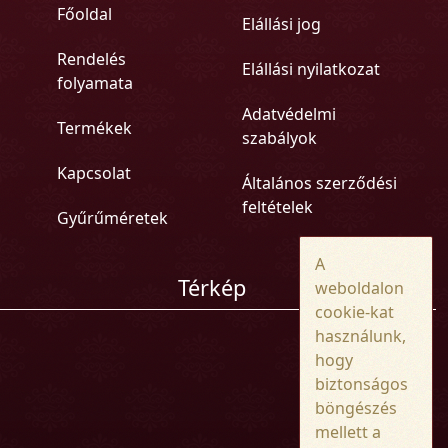
Főoldal
Elállási jog
Rendelés
Elállási nyilatkozat
folyamata
Adatvédelmi
Termékek
szabályok
Kapcsolat
Általános szerződési
feltételek
Gyűrűméretek
A
Térkép
weboldalon
cookie-kat
használunk,
hogy
biztonságos
böngészés
mellett a