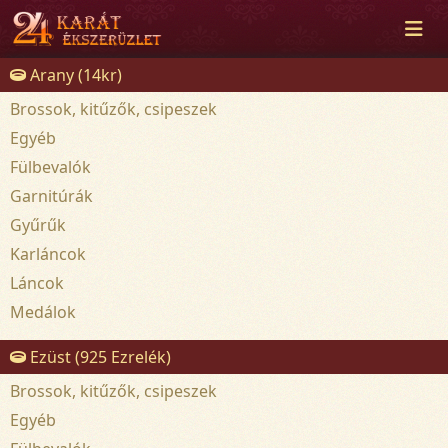
Arany (14kr)
Brossok, kitűzők, csipeszek
Egyéb
Fülbevalók
Garnitúrák
Gyűrűk
Karláncok
Láncok
Medálok
Ezüst (925 Ezrelék)
Brossok, kitűzők, csipeszek
Egyéb