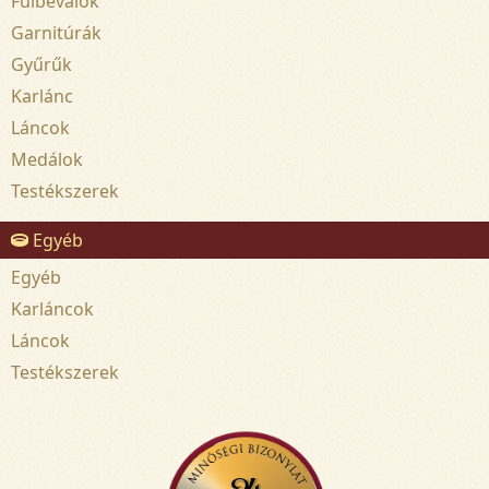
Fülbevalók
Garnitúrák
Gyűrűk
Karlánc
Láncok
Medálok
Testékszerek
Egyéb
Egyéb
Karláncok
Láncok
Testékszerek