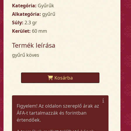
Kategória:
Gyűrűk
Alkategória:
gyűrű
Súly:
2.3 gr
Kerület:
60 mm
Termék leírása
gyűrű köves
Kosárba
Figyelem! Az oldalon szereplő árak az
ÁFA-t tartalmazzák és forintban
értendőek.