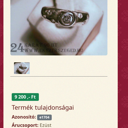
9 200 ,- Ft
Termék tulajdonságai
Azonosító:
e1704
Árucsoport:
Ezüst