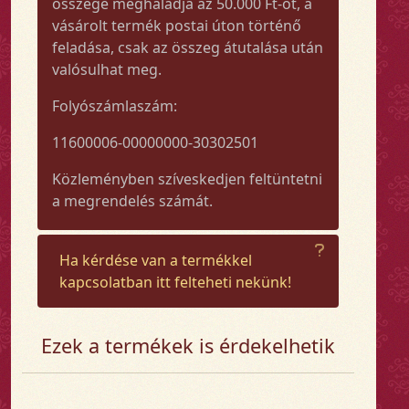
összege meghaladja az 50.000 Ft-ot, a
vásárolt termék postai úton történő
feladása, csak az összeg átutalása után
valósulhat meg.
Folyószámlaszám:
11600006-00000000-30302501
Közleményben szíveskedjen feltüntetni
a megrendelés számát.
Ha kérdése van a termékkel
kapcsolatban itt felteheti nekünk!
Ezek a termékek is érdekelhetik