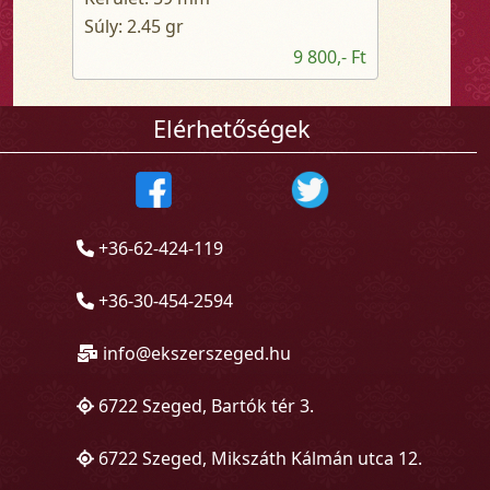
Súly: 2.45 gr
9 800,- Ft
Elérhetőségek
+36-62-424-119
+36-30-454-2594
info@ekszerszeged.hu
6722 Szeged, Bartók tér 3.
6722 Szeged, Mikszáth Kálmán utca 12.