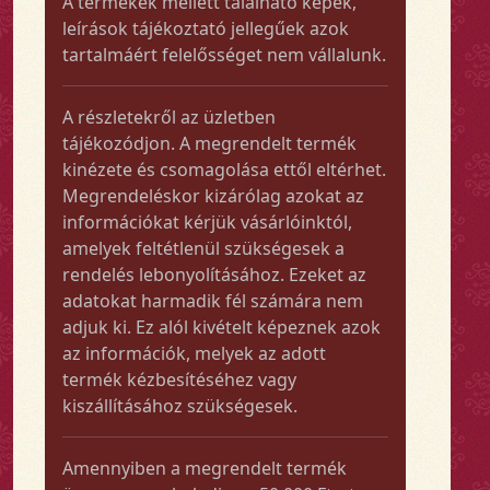
A termékek mellett található képek,
leírások tájékoztató jellegűek azok
tartalmáért felelősséget nem vállalunk.
A részletekről az üzletben
tájékozódjon. A megrendelt termék
kinézete és csomagolása ettől eltérhet.
Megrendeléskor kizárólag azokat az
információkat kérjük vásárlóinktól,
amelyek feltétlenül szükségesek a
rendelés lebonyolításához. Ezeket az
adatokat harmadik fél számára nem
adjuk ki. Ez alól kivételt képeznek azok
az információk, melyek az adott
termék kézbesítéséhez vagy
kiszállításához szükségesek.
Amennyiben a megrendelt termék