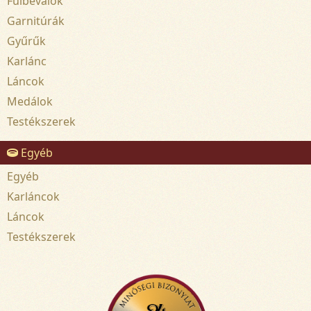
Fülbevalók
Garnitúrák
Gyűrűk
Karlánc
Láncok
Medálok
Testékszerek
Egyéb
Egyéb
Karláncok
Láncok
Testékszerek