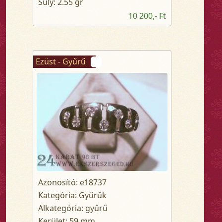
Súly: 2.55 gr
10 200,- Ft
Ezüst - Gyűrű
Azonosító: e18737
Kategória: Gyűrűk
Alkategória: gyűrű
Kerület: 59 mm