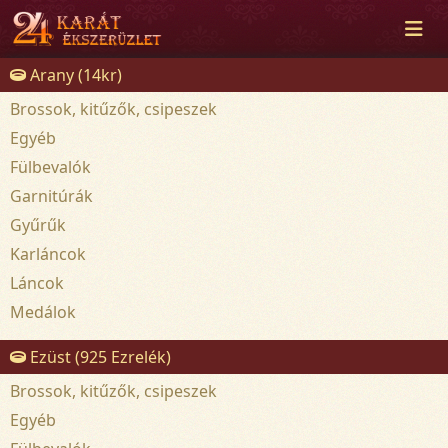
Arany (14kr)
Brossok, kitűzők, csipeszek
Egyéb
Fülbevalók
Garnitúrák
Gyűrűk
Karláncok
Láncok
Medálok
Ezüst (925 Ezrelék)
Brossok, kitűzők, csipeszek
Egyéb