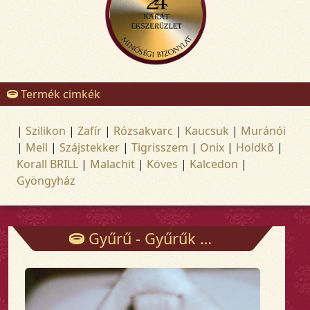
Termék cimkék
|
Szilikon
|
Zafír
|
Rózsakvarc
|
Kaucsuk
|
Muránói
|
Mell
|
Szájstekker
|
Tigrisszem
|
Onix
|
Holdkõ
|
Korall BRILL
|
Malachit
|
Köves
|
Kalcedon
|
Gyöngyház
Gyűrű - Gyűrűk - Arany és ezüst ékszerek