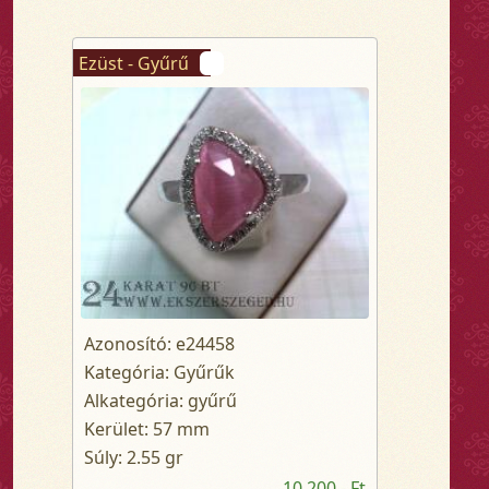
Ezüst - Gyűrű
Azonosító: e24458
Kategória: Gyűrűk
Alkategória: gyűrű
Kerület: 57 mm
Súly: 2.55 gr
10 200,- Ft