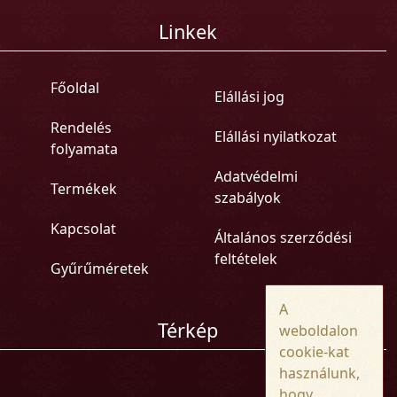
Linkek
Főoldal
Elállási jog
Rendelés
Elállási nyilatkozat
folyamata
Adatvédelmi
Termékek
szabályok
Kapcsolat
Általános szerződési
feltételek
Gyűrűméretek
A
Térkép
weboldalon
cookie-kat
használunk,
hogy