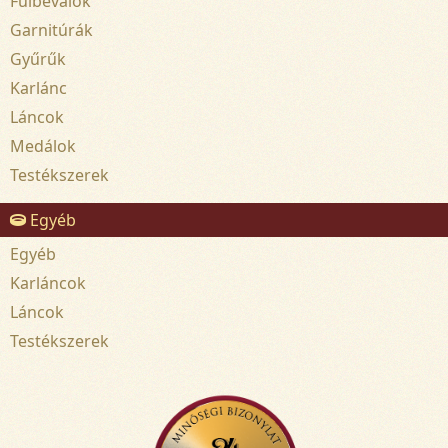
Fülbevalók
Garnitúrák
Gyűrűk
Karlánc
Láncok
Medálok
Testékszerek
Egyéb
Egyéb
Karláncok
Láncok
Testékszerek