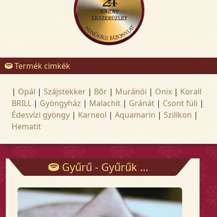
Termék cimkék
|
Opál
|
Szájstekker
|
Bõr
|
Muránói
|
Onix
|
Korall
BRILL
|
Gyöngyház
|
Malachit
|
Gránát
|
Csont füli
|
Édesvízi gyöngy
|
Karneol
|
Aquamarin
|
Szilikon
|
Hematit
Gyűrű - Gyűrűk - Arany és ezüst ékszerek