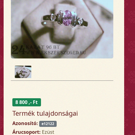
8 800 ,- Ft
Termék tulajdonságai
Azonosító:
e12122
Árucsoport:
Ezüst