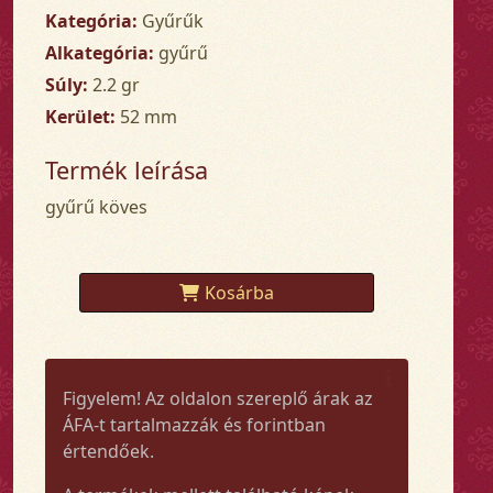
Kategória:
Gyűrűk
Alkategória:
gyűrű
Súly:
2.2 gr
Kerület:
52 mm
Termék leírása
gyűrű köves
Kosárba
Figyelem! Az oldalon szereplő árak az
ÁFA-t tartalmazzák és forintban
értendőek.