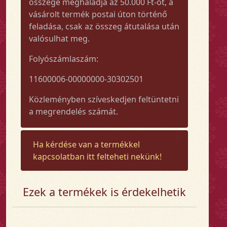
összege meghaladja az 50.000 Ft-ot, a
vásárolt termék postai úton történő
feladása, csak az összeg átutalása után
valósulhat meg.
Folyószámlaszám:
11600006-00000000-30302501
Közleményben szíveskedjen feltüntetni
a megrendelés számát.
Ha kérdése van a termékkel
kapcsolatban itt felteheti nekünk!
Ezek a termékek is érdekelhetik