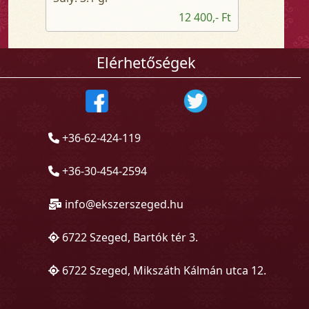
12 400,- Ft
Elérhetőségek
+36-62-424-119
+36-30-454-2594
info@ekszerszeged.hu
6722 Szeged, Bartók tér 3.
6722 Szeged, Mikszáth Kálmán utca 12.