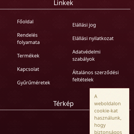
Linkek
Főoldal
Elállási jog
Rendelés
Elállási nyilatkozat
folyamata
Adatvédelmi
Termékek
szabályok
Kapcsolat
Általános szerződési
feltételek
Gyűrűméretek
A
Térkép
weboldalon
cookie-kat
használunk,
hogy
biztonságos