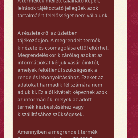
A termékek mellett található képek,
leírások tájékoztató jellegűek azok
tartalmáért felelősséget nem vállalunk.
A részletekről az üzletben
tájékozódjon. A megrendelt termék
kinézete és csomagolása ettől eltérhet.
Megrendeléskor kizárólag azokat az
információkat kérjük vásárlóinktól,
amelyek feltétlenül szükségesek a
rendelés lebonyolításához. Ezeket az
adatokat harmadik fél számára nem
adjuk ki. Ez alól kivételt képeznek azok
az információk, melyek az adott
termék kézbesítéséhez vagy
kiszállításához szükségesek.
Amennyiben a megrendelt termék