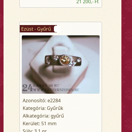
21 200,- Ft
Ezüst - Gyűrű
Azonosító: e2284
Kategória: Gyűrűk
Alkategória: gyűrű
Kerület: 51 mm
Súly: 3.1 gr