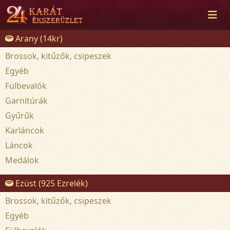
Arany (14kr)
Brossok, kitűzők, csipeszek
Egyéb
Fülbevalók
Garnitúrák
Gyűrűk
Karláncok
Láncok
Medálok
Ezüst (925 Ezrelék)
Brossok, kitűzők, csipeszek
Egyéb