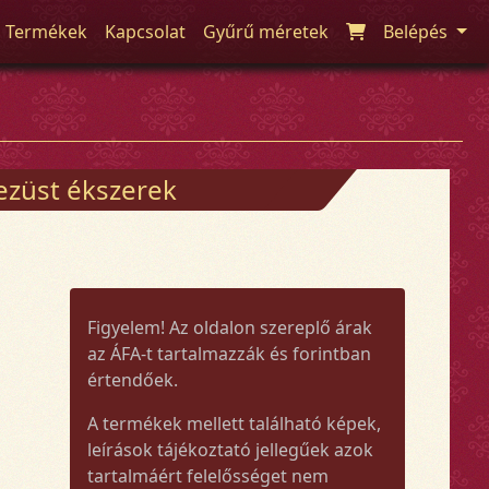
Termékek
Kapcsolat
Gyűrű méretek
Belépés
 ezüst ékszerek
Figyelem! Az oldalon szereplő árak
az ÁFA-t tartalmazzák és forintban
értendőek.
A termékek mellett található képek,
leírások tájékoztató jellegűek azok
tartalmáért felelősséget nem