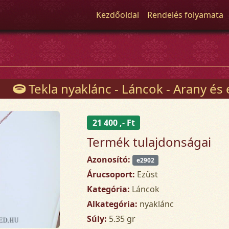
Kezdőoldal
Rendelés folyamata
Tekla nyaklánc - Láncok - Arany és
21 400 ,- Ft
Termék tulajdonságai
Azonosító:
e2902
Árucsoport:
Ezüst
Kategória:
Láncok
Alkategória:
nyaklánc
Súly:
5.35 gr