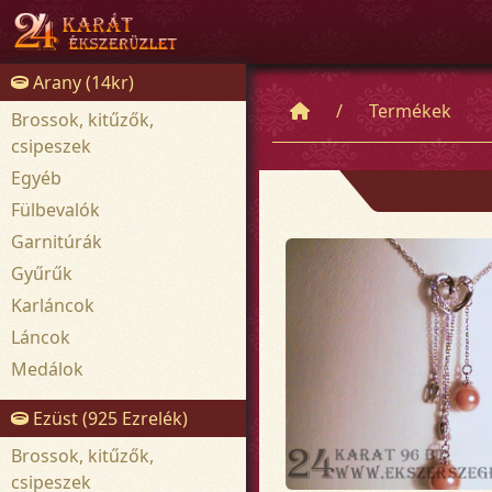
Arany (14kr)
Termékek
Brossok, kitűzők,
csipeszek
Egyéb
Fülbevalók
Garnitúrák
Gyűrűk
Karláncok
Láncok
Medálok
Ezüst (925 Ezrelék)
Brossok, kitűzők,
csipeszek