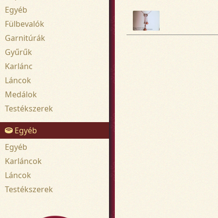
Egyéb
Fülbevalók
Garnitúrák
Gyűrűk
Karlánc
Láncok
Medálok
Testékszerek
Egyéb
Egyéb
Karláncok
Láncok
Testékszerek