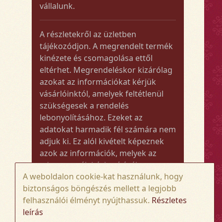
vállalunk.
A részletekről az üzletben
tájékozódjon. A megrendelt termék
kinézete és csomagolása ettől
eltérhet. Megrendeléskor kizárólag
azokat az információkat kérjük
vásárlóinktól, amelyek feltétlenül
szükségesek a rendelés
lebonyolításához. Ezeket az
adatokat harmadik fél számára nem
adjuk ki. Ez alól kivételt képeznek
azok az információk, melyek az
adott termék kézbesítéséhez vagy
A weboldalon cookie-kat használunk, hogy
kiszállításához szükségesek.
biztonságos böngészés mellett a legjobb
felhasználói élményt nyújthassuk.
Részletes
Amennyiben a megrendelt termék
leírás
összege meghaladja az 50.000 Ft-ot,