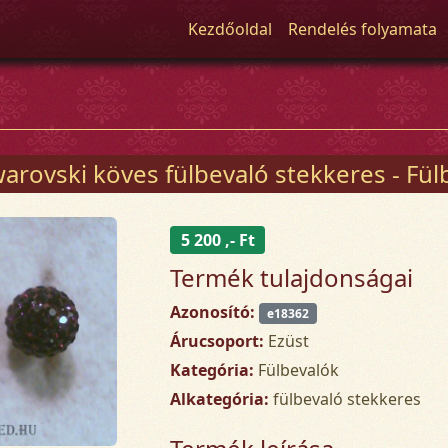
Kezdőoldal
Rendelés folyamata
rovski köves fülbevaló stekkeres - Fülbevalók - 
5 200 ,- Ft
Termék tulajdonságai
Azonosító:
e18362
Árucsoport:
Ezüst
Kategória:
Fülbevalók
Alkategória:
fülbevaló stekkeres