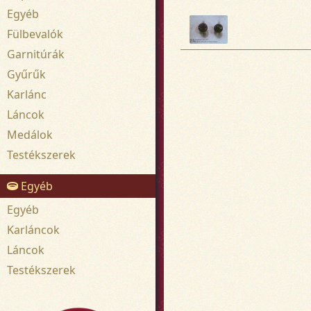
Egyéb
Fülbevalók
Garnitúrák
Gyűrűk
Karlánc
Láncok
Medálok
Testékszerek
Egyéb
Egyéb
Karláncok
Láncok
Testékszerek