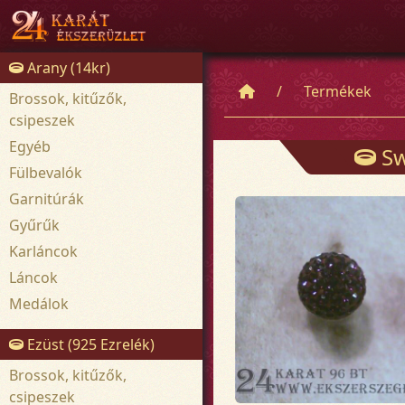
Arany (14kr)
Termékek
Brossok, kitűzők,
csipeszek
Egyéb
Swa
Fülbevalók
Garnitúrák
Gyűrűk
Karláncok
Láncok
Medálok
Ezüst (925 Ezrelék)
Brossok, kitűzők,
csipeszek