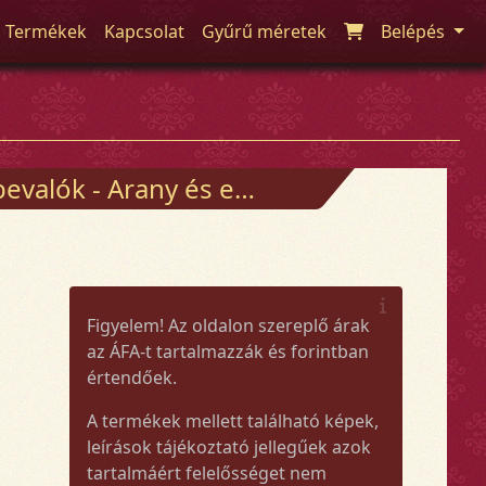
Termékek
Kapcsolat
Gyűrű méretek
Belépés
Arany és ezüst ékszerek
Figyelem! Az oldalon szereplő árak
az ÁFA-t tartalmazzák és forintban
értendőek.
A termékek mellett található képek,
leírások tájékoztató jellegűek azok
tartalmáért felelősséget nem