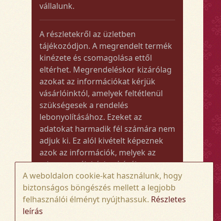
vállalunk.
A részletekről az üzletben
tájékozódjon. A megrendelt termék
kinézete és csomagolása ettől
eltérhet. Megrendeléskor kizárólag
azokat az információkat kérjük
vásárlóinktól, amelyek feltétlenül
szükségesek a rendelés
lebonyolításához. Ezeket az
adatokat harmadik fél számára nem
adjuk ki. Ez alól kivételt képeznek
azok az információk, melyek az
adott termék kézbesítéséhez vagy
A weboldalon cookie-kat használunk, hogy
kiszállításához szükségesek.
biztonságos böngészés mellett a legjobb
felhasználói élményt nyújthassuk.
Részletes
Amennyiben a megrendelt termék
leírás
összege meghaladja az 50.000 Ft-ot,