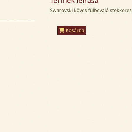
Termék leírása
Swarovski köves fülbevaló stekkeres
Kosárba