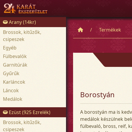
Arany (14kr)
Termékek
Brossok, kitűzők,
csipeszek
Egyéb
Fülbevalók
Garnitúrák
Gyűrűk
Karláncok
Láncok
Borostyán
Medálok
A borostyán ma is kedv
Ezüst (925 Ezrelék)
medálok készülnek bel
Brossok, kitűzők,
fülbevaló, bross, reif,
csipeszek