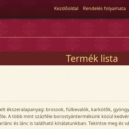
Kezdőoldal
Rendelés folyamata
Termék lista
elt ékszeralapanyag: brossok, fülbevalók, karkötõk, gyöngy
õle. A több mint százféle borostyántermékünk közül kedv
 karlánc és lánc is található kínálatunkban. Tekintse meg és