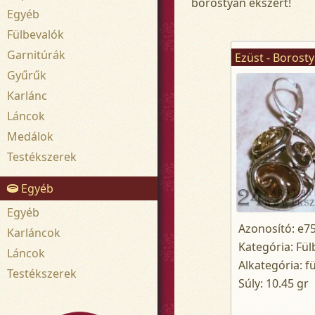
borostyán ékszert!
Egyéb
Fülbevalók
Garnitúrák
Gyűrűk
Karlánc
Láncok
Medálok
Testékszerek
Egyéb
Egyéb
Azonosító: e7
Karláncok
Kategória: Fül
Láncok
Alkategória: f
Testékszerek
Súly: 10.45 gr