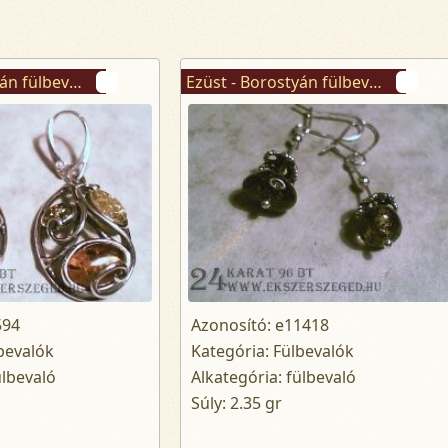
Ezüst - Borostyán fülbevaló
Ezüst - Borostyán fülbevaló
594
Azonosító: e11418
bevalók
Kategória: Fülbevalók
ülbevaló
Alkategória: fülbevaló
Súly: 2.35 gr