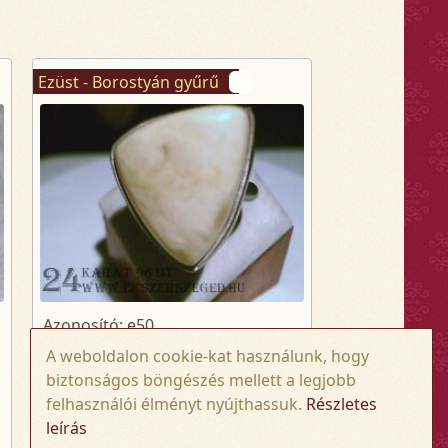
Ezüst - Borostyán gyűrű
Azonosító: e50
Kategória: Gyűrűk
A weboldalon cookie-kat használunk, hogy
Alkategória: gyűrű
biztonságos böngészés mellett a legjobb
Kerület: 60 mm
felhasználói élményt nyújthassuk.
Részletes
leírás
Súly: 9.6 gr