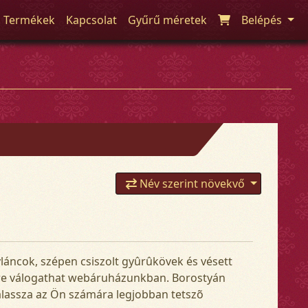
Termékek
Kapcsolat
Gyűrű méretek
Belépés
Név szerint növekvő
láncok, szépen csiszolt gyûrûkövek és vésett
ére válogathat webáruházunkban. Borostyán
 válassza az Ön számára legjobban tetszõ