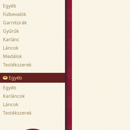
Egyéb
Fülbevalók
Garnitúrák
Gyűrűk
Karlánc
Láncok
Medálok
Testékszerek
Egyéb
Egyéb
Karláncok
Láncok
Testékszerek