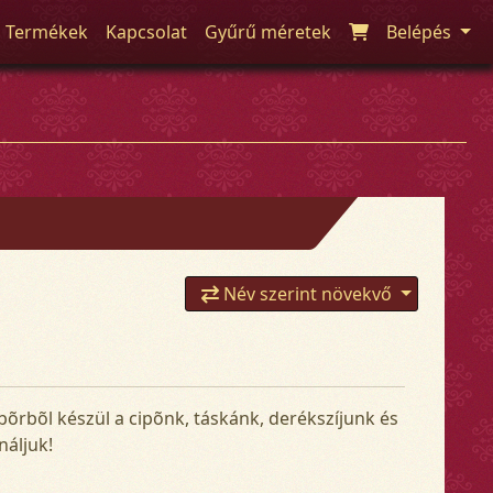
Termékek
Kapcsolat
Gyűrű méretek
Belépés
Név szerint növekvő
bõrbõl készül a cipõnk, táskánk, derékszíjunk és
náljuk!