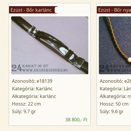
Ezüst - Bőr karlánc
Ezüst - Bőr ny
Azonosító: e18139
Azonosító: e2
Kategória: Karlánc
Kategória: Lá
Alkategória: karlánc
Alkategória: 
Hossz: 22 cm
Hossz: 50 cm
Súly: 9.7 gr
Súly: 9.6 gr
38 800,- Ft