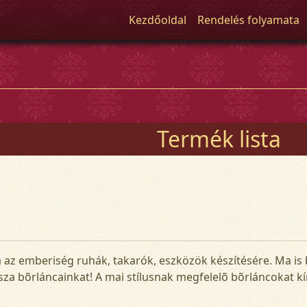
Kezdőoldal
Rendelés folyamata
Termék lista
 az emberiség ruhák, takarók, eszközök készítésére. Ma is 
sza bõrláncainkat! A mai stílusnak megfelelõ bõrláncokat kí