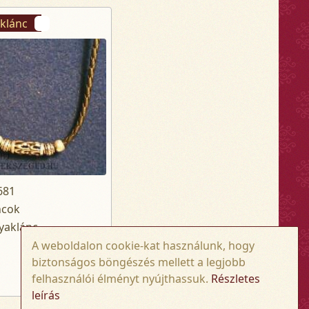
aklánc
681
ncok
nyaklánc
A weboldalon cookie-kat használunk, hogy
biztonságos böngészés mellett a legjobb
felhasználói élményt nyújthassuk.
Részletes
38 400,- Ft
leírás