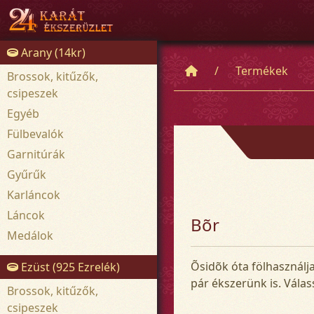
Arany (14kr)
Termékek
Brossok, kitűzők,
csipeszek
Egyéb
Fülbevalók
Garnitúrák
Gyűrűk
Karláncok
Láncok
Bõr
Medálok
Õsidõk óta fölhasználja
Ezüst (925 Ezrelék)
pár ékszerünk is. Válas
Brossok, kitűzők,
csipeszek