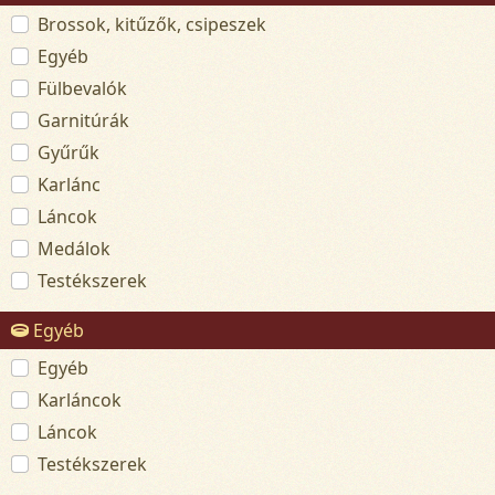
Brossok, kitűzők, csipeszek
Egyéb
Fülbevalók
Garnitúrák
Gyűrűk
Karlánc
Láncok
Medálok
Testékszerek
Egyéb
Egyéb
Karláncok
Láncok
Testékszerek