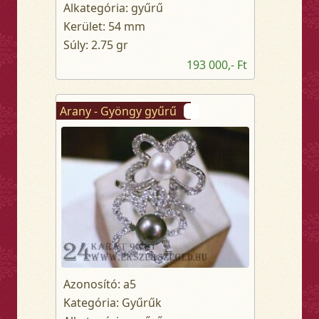
Alkategória: gyűrű
Kerület: 54 mm
Súly: 2.75 gr
193 000,- Ft
Arany - Gyöngy gyűrű
Azonosító: a5
Kategória: Gyűrűk