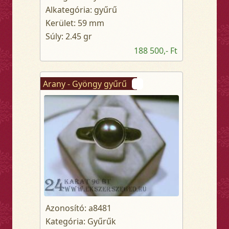
Alkategória: gyűrű
Kerület: 59 mm
Súly: 2.45 gr
188 500,- Ft
Arany - Gyöngy gyűrű
Azonosító: a8481
Kategória: Gyűrűk