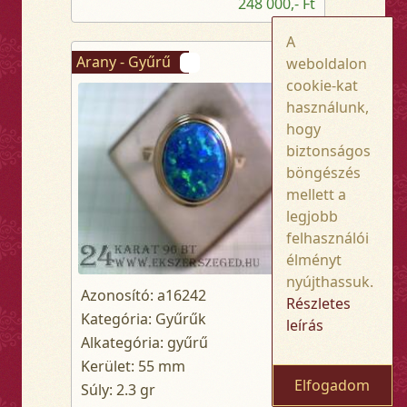
248 000,- Ft
A
Arany - Gyűrű
weboldalon
cookie-kat
használunk,
hogy
biztonságos
böngészés
mellett a
legjobb
felhasználói
élményt
nyújthassuk.
Azonosító: a16242
Részletes
Kategória: Gyűrűk
leírás
Alkategória: gyűrű
Kerület: 55 mm
Elfogadom
Súly: 2.3 gr