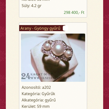
Súly: 4.2 gr
298 400,- Ft
Arany - Gyöngy gyűrű
Azonosító: a202
Kategória: Gyűrűk
Alkategória: gyűrű
Kerület: 59 mm