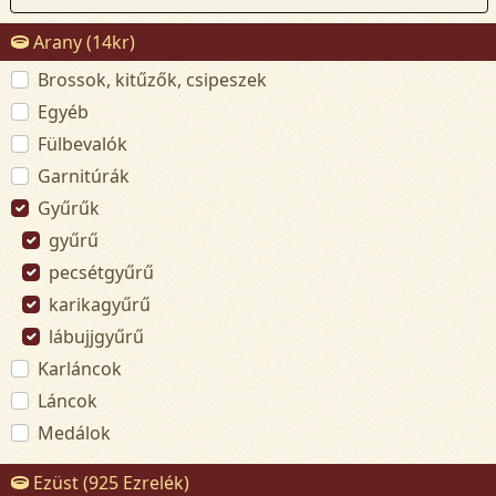
Arany (14kr)
Brossok, kitűzők, csipeszek
Egyéb
Fülbevalók
Garnitúrák
Gyűrűk
gyűrű
pecsétgyűrű
karikagyűrű
lábujjgyűrű
Karláncok
Láncok
Medálok
Ezüst (925 Ezrelék)