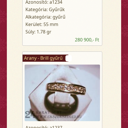
Azonosító: a1234
Kategória: Gyűrűk
Alkategória: gyűrű
Kerület: 55 mm
Súly: 1.78 gr
280 900,- Ft
Arany - Brill gyűrű
Azonosító: a1237