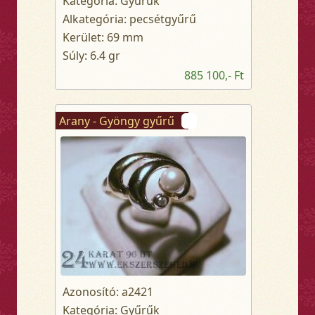
Kategória: Gyűrűk
Alkategória: pecsétgyűrű
Kerület: 69 mm
Súly: 6.4 gr
885 100,- Ft
Arany - Gyöngy gyűrű
Azonosító: a2421
Kategória: Gyűrűk