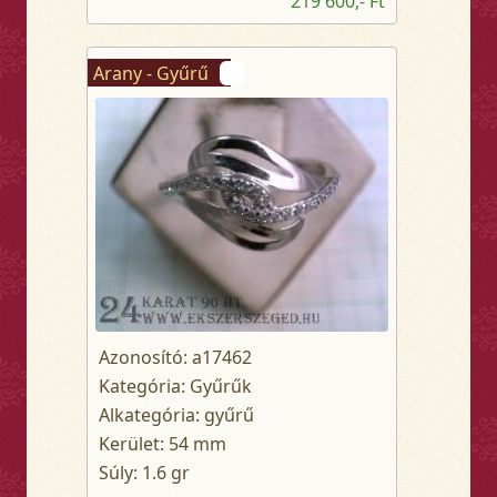
219 600,- Ft
Arany - Gyűrű
Azonosító: a17462
Kategória: Gyűrűk
Alkategória: gyűrű
Kerület: 54 mm
Súly: 1.6 gr