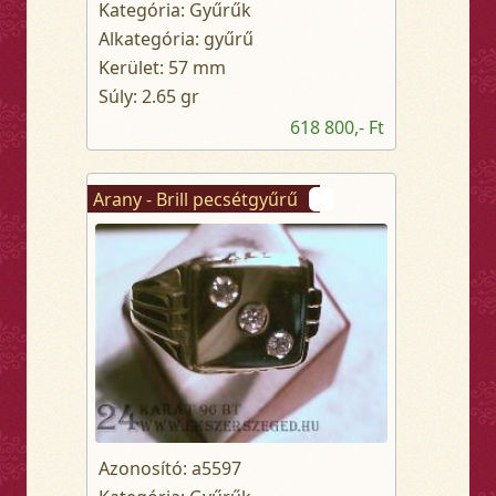
Kategória: Gyűrűk
Alkategória: gyűrű
Kerület: 57 mm
Súly: 2.65 gr
618 800,- Ft
Arany - Brill pecsétgyűrű
Azonosító: a5597