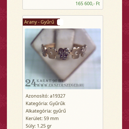
165 600,- Ft
Arany - Gyűrű
Azonosító: a19327
Kategória: Gyűrűk
Alkategória: gyűrű
Kerület: 59 mm
Súly: 1.25 gr