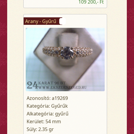
109 200,- Ft
Arany - Gyűrű
Azonosító: a19269
Kategória: Gyűrűk
Alkategória: gyűrű
Kerület: 54 mm
Súly: 2.35 gr