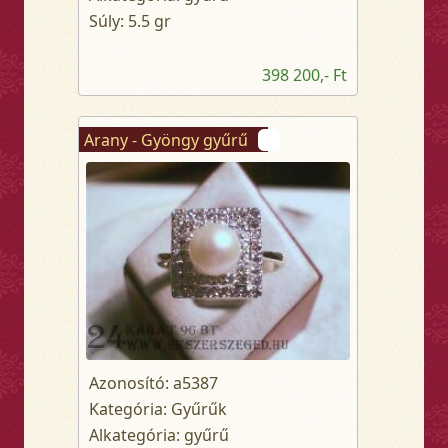
Súly: 5.5 gr
398 200,- Ft
Arany - Gyöngy gyűrű
Azonosító: a5387
Kategória: Gyűrűk
Alkategória: gyűrű