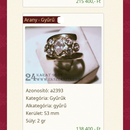
215 400,- Ft
Arany - Gyűrű
Azonosító: a2393
Kategória: Gyűrűk
Alkategória: gyűrű
Kerület: 53 mm
Súly: 2 gr
138 400,- Ft