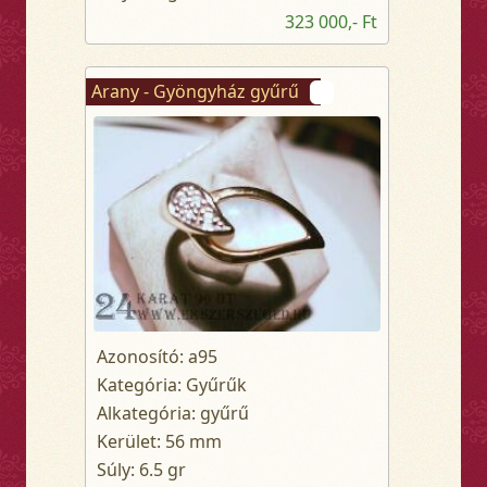
323 000,- Ft
Arany - Gyöngyház gyűrű
Azonosító: a95
Kategória: Gyűrűk
Alkategória: gyűrű
Kerület: 56 mm
Súly: 6.5 gr