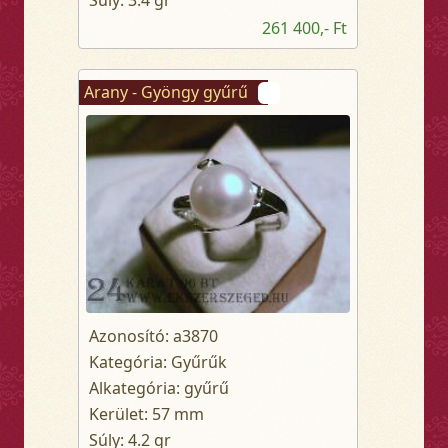
261 400,- Ft
Arany - Gyöngy gyűrű
Azonosító: a3870
Kategória: Gyűrűk
Alkategória: gyűrű
Kerület: 57 mm
Súly: 4.2 gr