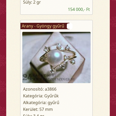
Súly: 2 gr
154 000,- Ft
Arany - Gyöngy gyűrű
Azonosító: a3866
Kategória: Gyűrűk
Alkategória: gyűrű
Kerület: 57 mm
Súly: 3.4 gr