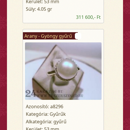
Kerület: 53 mm
Súly: 4.05 gr
311 600,- Ft
Arany - Gyöngy gyűrű
Azonosító: a8296
Kategória: Gyűrűk
Alkategória: gyűrű
Kerület: 53 mm