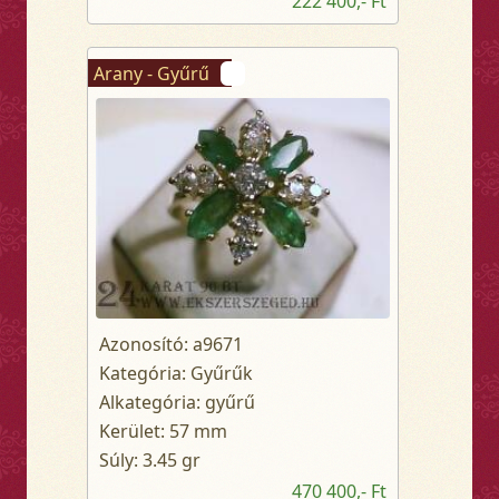
222 400,- Ft
Arany - Gyűrű
Azonosító: a9671
Kategória: Gyűrűk
Alkategória: gyűrű
Kerület: 57 mm
Súly: 3.45 gr
470 400,- Ft