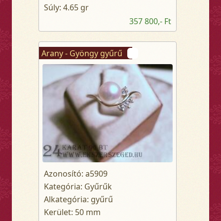
Súly: 4.65 gr
357 800,- Ft
Arany - Gyöngy gyűrű
Azonosító: a5909
Kategória: Gyűrűk
Alkategória: gyűrű
Kerület: 50 mm