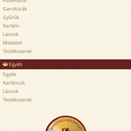
Fülbevalók
Garnitúrák
Gyűrűk
Karlánc
Láncok
Medálok
Testékszerek
Egyéb
Egyéb
Karláncok
Láncok
Testékszerek