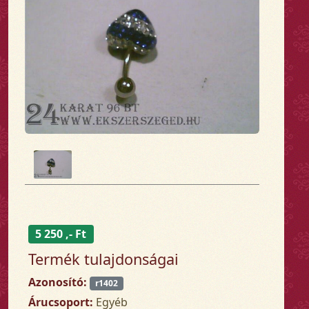
5 250 ,- Ft
Termék tulajdonságai
Azonosító:
r1402
Árucsoport:
Egyéb