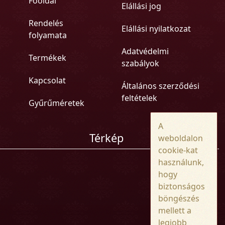
Főoldal
Elállási jog
Rendelés
Elállási nyilatkozat
folyamata
Adatvédelmi
Termékek
szabályok
Kapcsolat
Általános szerződési
feltételek
Gyűrűméretek
A
Térkép
weboldalon
cookie-kat
használunk,
hogy
biztonságos
böngészés
mellett a
legjobb