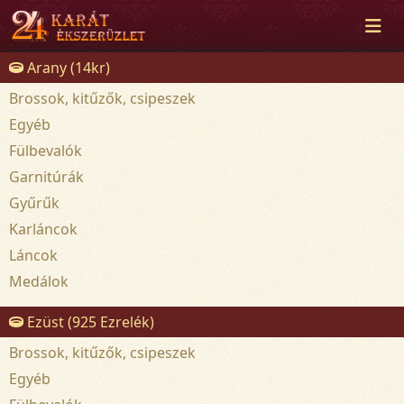
Arany (14kr)
Brossok, kitűzők, csipeszek
Egyéb
Fülbevalók
Garnitúrák
Gyűrűk
Karláncok
Láncok
Medálok
Ezüst (925 Ezrelék)
Brossok, kitűzők, csipeszek
Egyéb