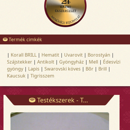
Termék cimkék
|
Korall BRILL
|
Hematit
|
Uvarovit
|
Borostyán
|
Szájstekker
|
Antikolt
|
Gyöngyház
|
Mell
|
Édesvízi
gyöngy
|
Lapis
|
Swarovski köves
|
Bõr
|
Brill
|
Kaucsuk
|
Tigrisszem
Testékszerek - Testékszerek - Arany és ezüst ékszerek