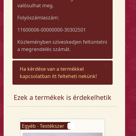
valósulhat meg.
Folyószámlaszám:
11600006-00000000-30302501
Közleményben szíveskedjen feltüntetni
a megrendelés számát.
Ha kérdése van a termékkel
kapcsolatban itt felteheti nekünk!
Ezek a termékek is érdekelhetik
Egyéb - Testékszer