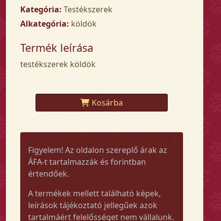
Kategória:
Testékszerek
Alkategória:
köldök
Termék leírása
testékszerek köldök
Kosárba
Figyelem! Az oldalon szereplő árak az
ÁFA-t tartalmazzák és forintban
értendőek.
A termékek mellett található képek,
leírások tájékoztató jellegűek azok
tartalmáért felelősséget nem vállalunk.