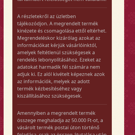
A részletekről az üzletben
tájékozódjon. A megrendelt termék
kinézete és csomagolása ettől eltérhet.
Megrendeléskor kizárólag azokat az
információkat kérjük vásárlóinktól,
amelyek feltétlenül szükségesek a
rendelés lebonyolításához. Ezeket az
adatokat harmadik fél számára nem
adjuk ki. Ez alól kivételt képeznek azok
az információk, melyek az adott
termék kézbesítéséhez vagy
kiszállításához szükségesek.
Amennyiben a megrendelt termék
összege meghaladja az 50.000 Ft-ot, a
vásárolt termék postai úton történő
feladása, csak az összeg átutalása után