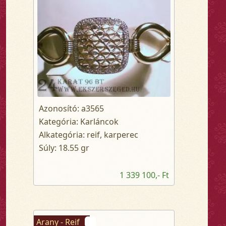
Azonosító: a3565
Kategória: Karláncok
Alkategória: reif, karperec
Súly: 18.55 gr
1 339 100,- Ft
Arany - Reif