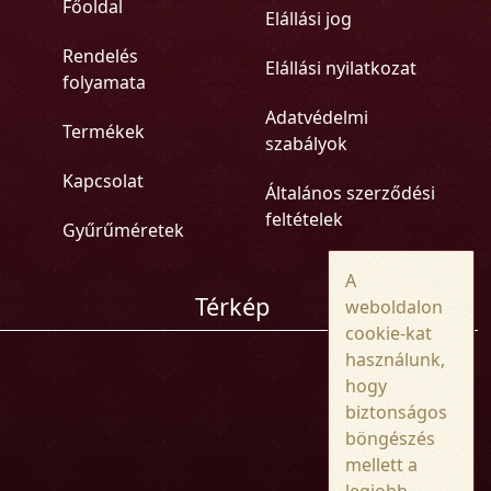
Főoldal
Elállási jog
Rendelés
Elállási nyilatkozat
folyamata
Adatvédelmi
Termékek
szabályok
Kapcsolat
Általános szerződési
feltételek
Gyűrűméretek
A
Térkép
weboldalon
cookie-kat
használunk,
hogy
biztonságos
böngészés
mellett a