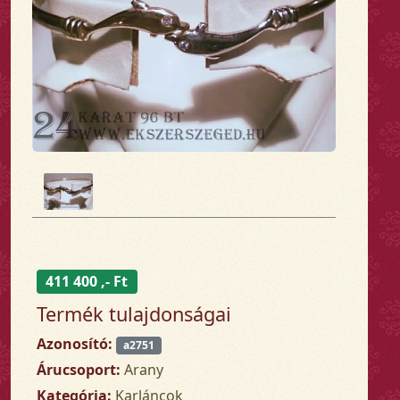
411 400 ,- Ft
Termék tulajdonságai
Azonosító:
a2751
Árucsoport:
Arany
Kategória:
Karláncok