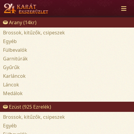
Arany (14kr)
Brossok, kitűzők, csipeszek
Egyéb
Fülbevalók
Garnitúrák
Gyűrűk
Karláncok
Láncok
Medálok
Ezüst (925 Ezrelék)
Brossok, kitűzők, csipeszek
Egyéb