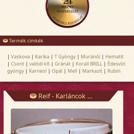
Termék cimkék
|
Vaskova
|
Karika
|
T Gyöngy
|
Muránói
|
Hematit
|
Csont
|
valódi kõ
|
Gránát
|
Korall BRILL
|
Édesvízi
gyöngy
|
Karneol
|
Opál
|
Mell
|
Markazit
|
Rubin
Reif - Karláncok - Arany és ezüst ékszerek