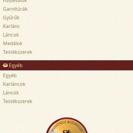
Fülbevalók
Garnitúrák
Gyűrűk
Karlánc
Láncok
Medálok
Testékszerek
Egyéb
Egyéb
Karláncok
Láncok
Testékszerek