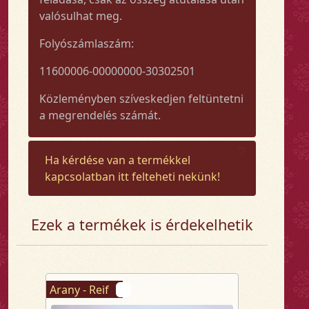
valósulhat meg.
Folyószámlaszám:
11600006-00000000-30302501
Közleményben szíveskedjen feltüntetni
a megrendelés számát.
Ha kérdése van a termékkel
kapcsolatban itt felteheti nekünk!
Ezek a termékek is érdekelhetik
Arany - Reif