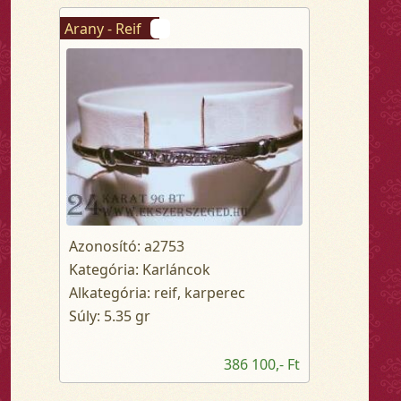
Arany - Reif
Azonosító: a2753
Kategória: Karláncok
Alkategória: reif, karperec
Súly: 5.35 gr
386 100,- Ft