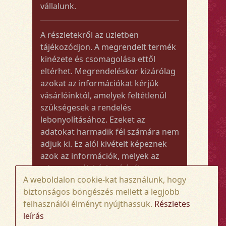
vállalunk.
A részletekről az üzletben
tájékozódjon. A megrendelt termék
kinézete és csomagolása ettől
eltérhet. Megrendeléskor kizárólag
azokat az információkat kérjük
vásárlóinktól, amelyek feltétlenül
szükségesek a rendelés
lebonyolításához. Ezeket az
adatokat harmadik fél számára nem
adjuk ki. Ez alól kivételt képeznek
azok az információk, melyek az
adott termék kézbesítéséhez vagy
A weboldalon cookie-kat használunk, hogy
kiszállításához szükségesek.
biztonságos böngészés mellett a legjobb
felhasználói élményt nyújthassuk.
Részletes
Amennyiben a megrendelt termék
leírás
összege meghaladja az 50.000 Ft-ot,