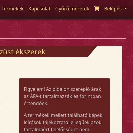
Termékek
Kapcsolat
Gyűrű méretek
Belépés
züst ékszerek
Figyelem! Az oldalon szereplő árak
az ÁFA-t tartalmazzák és forintban
értendőek.
A termékek mellett található képek,
leírások tájékoztató jellegűek azok
tartalmáért felelősséget nem