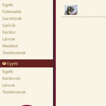
Egyéb
Fülbevalók
Garnitúrák
Gyűrűk
Karlánc
Láncok
Medálok
Testékszerek
Egyéb
Egyéb
Karláncok
Láncok
Testékszerek