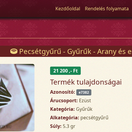
Kezdőoldal
Rendelés folyamata
Pecsétgyűrű - Gyűrűk - Arany és e
21 200 ,- Ft
Termék tulajdonságai
Azonosító:
e7382
Árucsoport:
Ezüst
Kategória:
Gyűrűk
Alkategória:
pecsétgyűrű
Súly:
5.3 gr