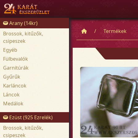
Arany (14kr)
Termékek
Brossok, kitűzők,
csipeszek
Egyéb
Fülbevalók
Garnitúrák
Gyűrűk
Karláncok
Láncok
Medálok
Ezüst (925 Ezrelék)
Brossok, kitűzők,
csipeszek