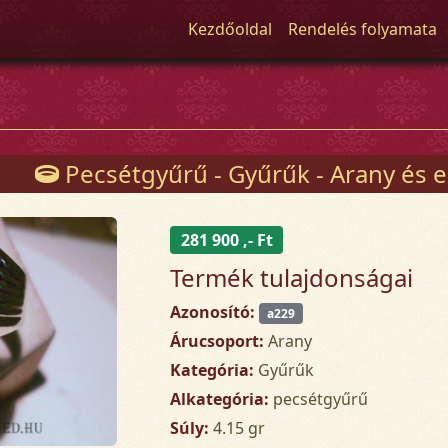
Kezdőoldal
Rendelés folyamata
Pecsétgyűrű - Gyűrűk - Arany és e
281 900 ,- Ft
Termék tulajdonságai
Azonosító:
a229
Árucsoport:
Arany
Kategória:
Gyűrűk
Alkategória:
pecsétgyűrű
Súly:
4.15 gr