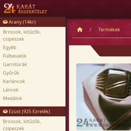
Arany (14kr)
Termékek
Brossok, kitűzők,
csipeszek
Egyéb
Fülbevalók
Garnitúrák
Gyűrűk
Karláncok
Láncok
Medálok
Ezüst (925 Ezrelék)
Brossok, kitűzők,
csipeszek