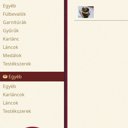
Egyéb
Fülbevalók
Garnitúrák
Gyűrűk
Karlánc
Láncok
Medálok
Testékszerek
Egyéb
Egyéb
Karláncok
Láncok
Testékszerek