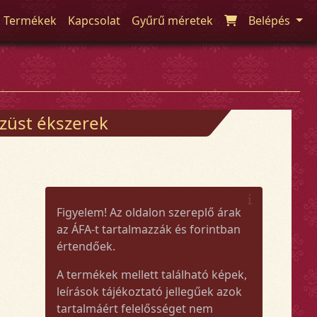
Termékek
Kapcsolat
Gyűrű méretek
Belépés
züst ékszerek
Figyelem! Az oldalon szereplő árak
az ÁFA-t tartalmazzák és forintban
értendőek.
A termékek mellett található képek,
leírások tájékoztató jellegűek azok
tartalmáért felelősséget nem