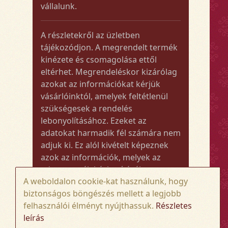
vállalunk.
A részletekről az üzletben
tájékozódjon. A megrendelt termék
kinézete és csomagolása ettől
eltérhet. Megrendeléskor kizárólag
azokat az információkat kérjük
vásárlóinktól, amelyek feltétlenül
szükségesek a rendelés
lebonyolításához. Ezeket az
adatokat harmadik fél számára nem
adjuk ki. Ez alól kivételt képeznek
azok az információk, melyek az
adott termék kézbesítéséhez vagy
A weboldalon cookie-kat használunk, hogy
kiszállításához szükségesek.
biztonságos böngészés mellett a legjobb
felhasználói élményt nyújthassuk.
Részletes
Amennyiben a megrendelt termék
leírás
összege meghaladja az 50.000 Ft-ot,