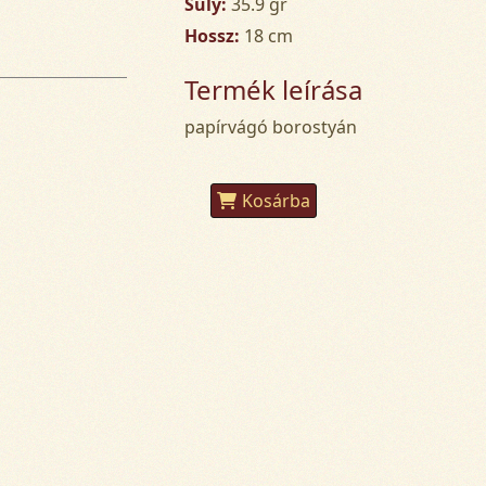
Súly:
35.9 gr
Hossz:
18 cm
Termék leírása
papírvágó borostyán
Kosárba