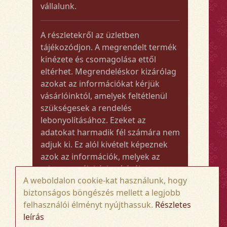
vállalunk.
A részletekről az üzletben
tájékozódjon. A megrendelt termék
kinézete és csomagolása ettől
eltérhet. Megrendeléskor kizárólag
azokat az információkat kérjük
vásárlóinktól, amelyek feltétlenül
szükségesek a rendelés
lebonyolításához. Ezeket az
adatokat harmadik fél számára nem
adjuk ki. Ez alól kivételt képeznek
azok az információk, melyek az
adott termék kézbesítéséhez vagy
A weboldalon cookie-kat használunk, hogy
kiszállításához szükségesek.
biztonságos böngészés mellett a legjobb
felhasználói élményt nyújthassuk.
Részletes
Amennyiben a megrendelt termék
leírás
összege meghaladja az 50.000 Ft-ot,