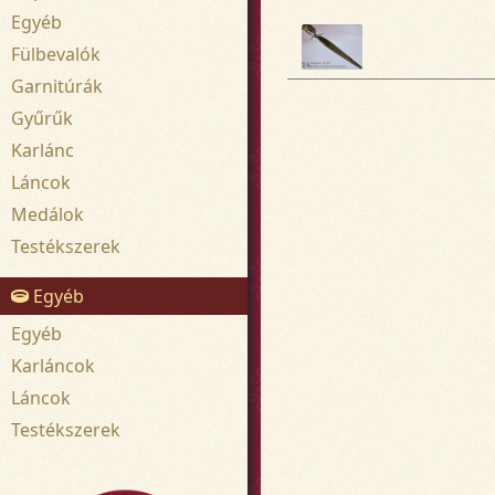
Egyéb
Fülbevalók
Garnitúrák
Gyűrűk
Karlánc
Láncok
Medálok
Testékszerek
Egyéb
Egyéb
Karláncok
Láncok
Testékszerek