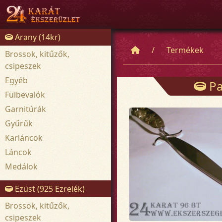
Arany (14kr)
Termékek
Brossok, kitűzők,
csipeszek
Egyéb
Pap
Fülbevalók
Garnitúrák
Gyűrűk
Karláncok
Láncok
Medálok
Ezüst (925 Ezrelék)
Brossok, kitűzők,
csipeszek