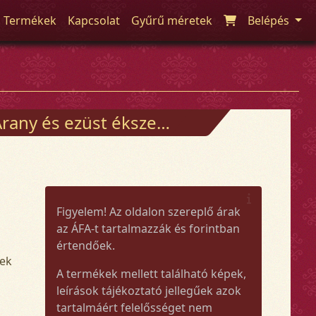
Termékek
Kapcsolat
Gyűrű méretek
Belépés
any és ezüst ékszerek
Figyelem! Az oldalon szereplő árak
az ÁFA-t tartalmazzák és forintban
értendőek.
zek
A termékek mellett található képek,
leírások tájékoztató jellegűek azok
tartalmáért felelősséget nem