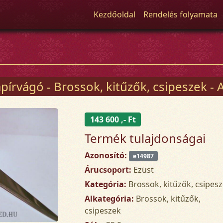
Kezdőoldal
Rendelés folyamata
írvágó - Brossok, kitűzők, csipeszek - Ar
143 600 ,- Ft
Termék tulajdonságai
Azonosító:
e14987
Árucsoport:
Ezüst
Kategória:
Brossok, kitűzők, csipes
Alkategória:
Brossok, kitűzők,
csipeszek