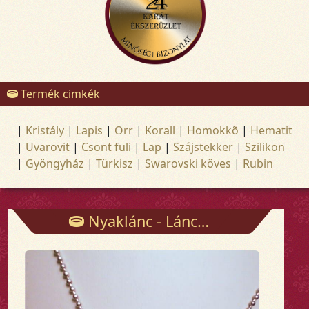
Termék cimkék
|
Kristály
|
Lapis
|
Orr
|
Korall
|
Homokkõ
|
Hematit
|
Uvarovit
|
Csont füli
|
Lap
|
Szájstekker
|
Szilikon
|
Gyöngyház
|
Türkisz
|
Swarovski köves
|
Rubin
Nyaklánc - Láncok - Arany és ezüst ékszerek