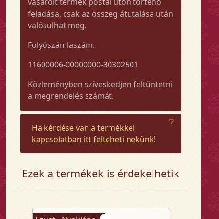
vásárolt termék postai úton történő
feladása, csak az összeg átutalása után
valósulhat meg.
Folyószámlaszám:
11600006-00000000-30302501
Közleményben szíveskedjen feltüntetni
a megrendelés számát.
Ha kérdése van a termékkel
kapcsolatban itt felteheti nekünk!
Ezek a termékek is érdekelhetik