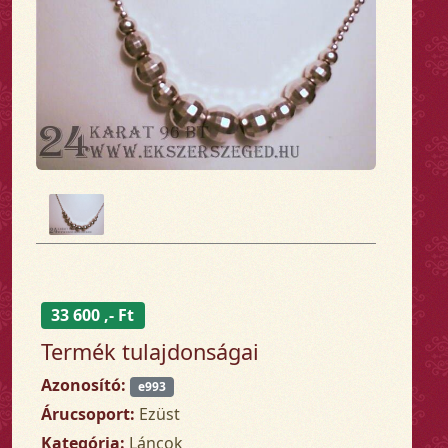
33 600 ,- Ft
Termék tulajdonságai
Azonosító:
e993
Árucsoport:
Ezüst
Kategória:
Láncok