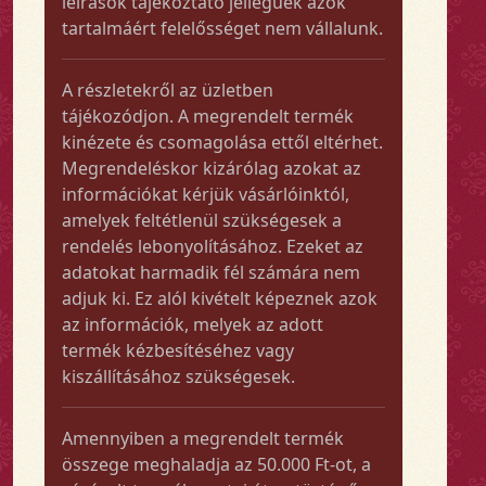
leírások tájékoztató jellegűek azok
tartalmáért felelősséget nem vállalunk.
A részletekről az üzletben
tájékozódjon. A megrendelt termék
kinézete és csomagolása ettől eltérhet.
Megrendeléskor kizárólag azokat az
információkat kérjük vásárlóinktól,
amelyek feltétlenül szükségesek a
rendelés lebonyolításához. Ezeket az
adatokat harmadik fél számára nem
adjuk ki. Ez alól kivételt képeznek azok
az információk, melyek az adott
termék kézbesítéséhez vagy
kiszállításához szükségesek.
Amennyiben a megrendelt termék
összege meghaladja az 50.000 Ft-ot, a