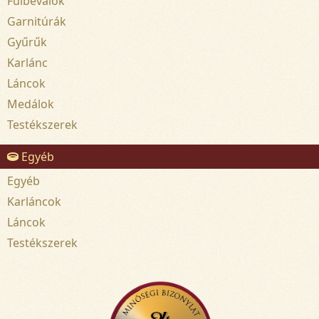
Fülbevalók
Garnitúrák
Gyűrűk
Karlánc
Láncok
Medálok
Testékszerek
Egyéb
Egyéb
Karláncok
Láncok
Testékszerek