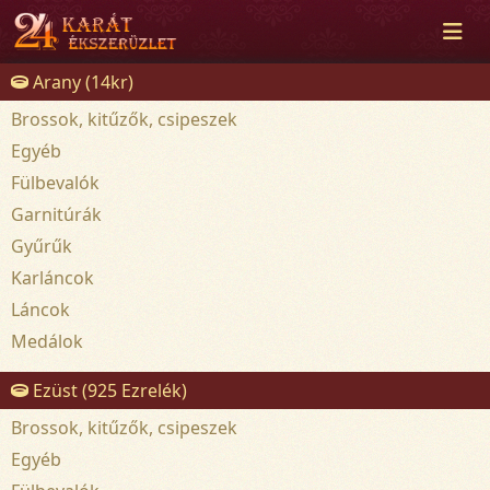
Arany (14kr)
Brossok, kitűzők, csipeszek
Egyéb
Fülbevalók
Garnitúrák
Gyűrűk
Karláncok
Láncok
Medálok
Ezüst (925 Ezrelék)
Brossok, kitűzők, csipeszek
Egyéb