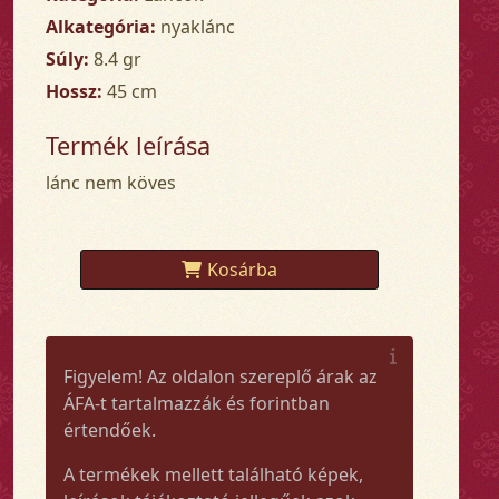
Alkategória:
nyaklánc
Súly:
8.4 gr
Hossz:
45 cm
Termék leírása
lánc nem köves
Kosárba
Figyelem! Az oldalon szereplő árak az
ÁFA-t tartalmazzák és forintban
értendőek.
A termékek mellett található képek,