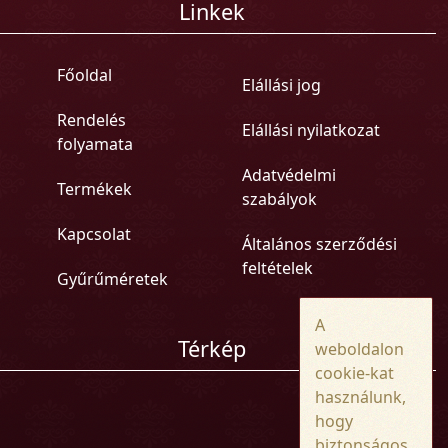
Linkek
Főoldal
Elállási jog
Rendelés
Elállási nyilatkozat
folyamata
Adatvédelmi
Termékek
szabályok
Kapcsolat
Általános szerződési
feltételek
Gyűrűméretek
A
Térkép
weboldalon
cookie-kat
használunk,
hogy
biztonságos