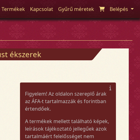
Termékek
Kapcsolat
Gyűrű méretek
Belépés
üst ékszerek
Figyelem! Az oldalon szereplő árak
az ÁFA-t tartalmazzák és forintban
értendőek.
A termékek mellett található képek,
leírások tájékoztató jellegűek azok
tartalmáért felelősséget nem