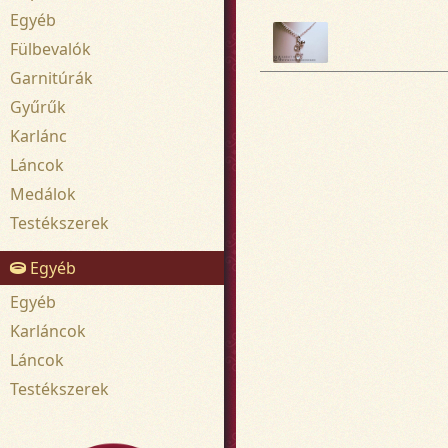
Egyéb
Fülbevalók
Garnitúrák
Gyűrűk
Karlánc
Láncok
Medálok
Testékszerek
Egyéb
Egyéb
Karláncok
Láncok
Testékszerek