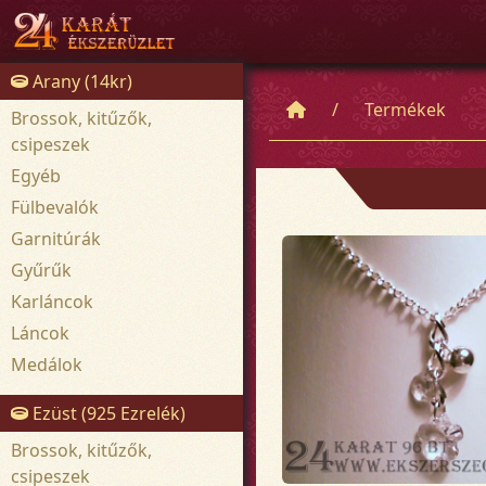
Arany (14kr)
Termékek
Brossok, kitűzők,
csipeszek
Egyéb
Fülbevalók
Garnitúrák
Gyűrűk
Karláncok
Láncok
Medálok
Ezüst (925 Ezrelék)
Brossok, kitűzők,
csipeszek