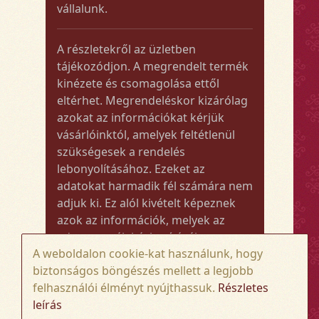
vállalunk.
A részletekről az üzletben
tájékozódjon. A megrendelt termék
kinézete és csomagolása ettől
eltérhet. Megrendeléskor kizárólag
azokat az információkat kérjük
vásárlóinktól, amelyek feltétlenül
szükségesek a rendelés
lebonyolításához. Ezeket az
adatokat harmadik fél számára nem
adjuk ki. Ez alól kivételt képeznek
azok az információk, melyek az
adott termék kézbesítéséhez vagy
A weboldalon cookie-kat használunk, hogy
kiszállításához szükségesek.
biztonságos böngészés mellett a legjobb
felhasználói élményt nyújthassuk.
Részletes
Amennyiben a megrendelt termék
leírás
összege meghaladja az 50.000 Ft-ot,