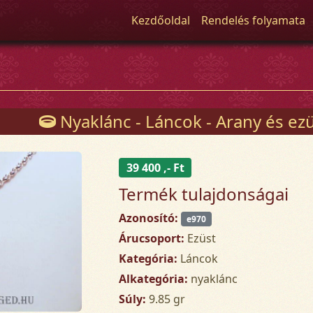
Kezdőoldal
Rendelés folyamata
Nyaklánc - Láncok - Arany és ez
39 400 ,- Ft
Termék tulajdonságai
Azonosító:
e970
Árucsoport:
Ezüst
Kategória:
Láncok
Alkategória:
nyaklánc
Súly:
9.85 gr