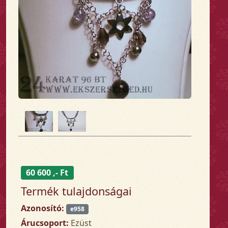
60 600 ,- Ft
Termék tulajdonságai
Azonosító:
e958
Árucsoport:
Ezüst