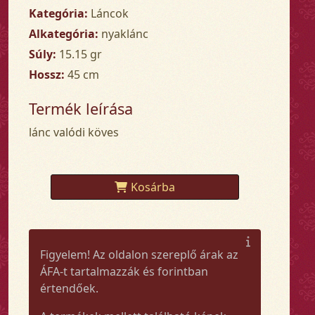
Kategória:
Láncok
Alkategória:
nyaklánc
Súly:
15.15 gr
Hossz:
45 cm
Termék leírása
lánc valódi köves
Kosárba
Figyelem! Az oldalon szereplő árak az
ÁFA-t tartalmazzák és forintban
értendőek.