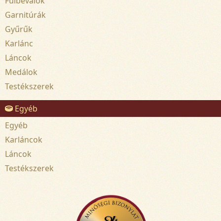
Fülbevalók
Garnitúrák
Gyűrűk
Karlánc
Láncok
Medálok
Testékszerek
Egyéb
Egyéb
Karláncok
Láncok
Testékszerek