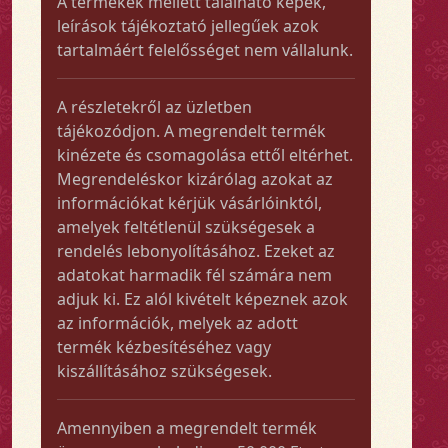
A termékek mellett található képek,
leírások tájékoztató jellegűek azok
tartalmáért felelősséget nem vállalunk.
A részletekről az üzletben
tájékozódjon. A megrendelt termék
kinézete és csomagolása ettől eltérhet.
Megrendeléskor kizárólag azokat az
információkat kérjük vásárlóinktól,
amelyek feltétlenül szükségesek a
rendelés lebonyolításához. Ezeket az
adatokat harmadik fél számára nem
adjuk ki. Ez alól kivételt képeznek azok
az információk, melyek az adott
termék kézbesítéséhez vagy
kiszállításához szükségesek.
Amennyiben a megrendelt termék