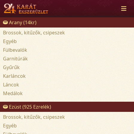
Arany (14kr)
Brossok, kitűzők, csipeszek
Egyéb
Fülbevalók
Garnitúrák
Gyűrűk
Karláncok
Láncok
Medálok
Ezüst (925 Ezrelék)
Brossok, kitűzők, csipeszek
Egyéb