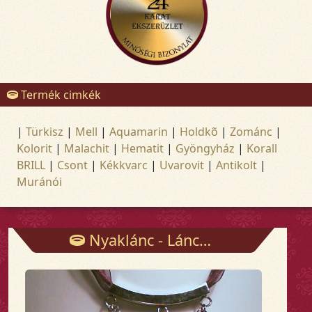
Termék cimkék
|
Türkisz
|
Mell
|
Aquamarin
|
Holdkõ
|
Zománc
|
Kolorit
|
Malachit
|
Hematit
|
Gyöngyház
|
Korall
BRILL
|
Csont
|
Kékkvarc
|
Uvarovit
|
Antikolt
|
Muránói
Nyaklánc - Láncok - Arany és ezüst ékszerek