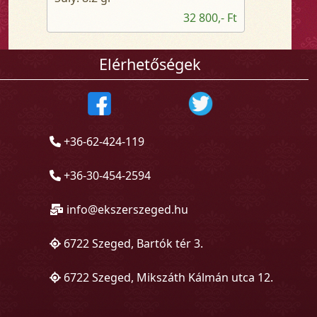
32 800,- Ft
Elérhetőségek
+36-62-424-119
+36-30-454-2594
info@ekszerszeged.hu
6722 Szeged, Bartók tér 3.
6722 Szeged, Mikszáth Kálmán utca 12.