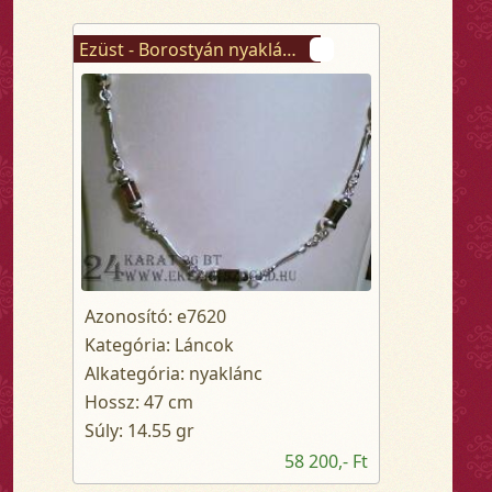
Ezüst - Borostyán nyaklánc
Azonosító: e7620
Kategória: Láncok
Alkategória: nyaklánc
Hossz: 47 cm
Súly: 14.55 gr
58 200,- Ft