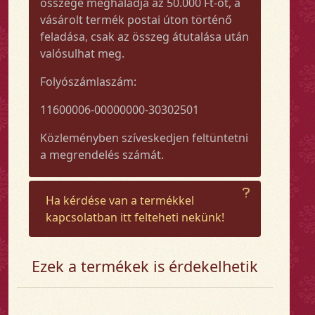
összege meghaladja az 50.000 Ft-ot, a
vásárolt termék postai úton történő
feladása, csak az összeg átutalása után
valósulhat meg.
Folyószámlaszám:
11600006-00000000-30302501
Közleményben szíveskedjen feltüntetni
a megrendelés számát.
Ha kérdése van a termékkel
kapcsolatban itt felteheti nekünk!
Ezek a termékek is érdekelhetik