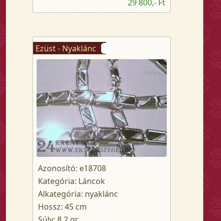
29 800,- Ft
Ezüst - Nyaklánc
Azonosító: e18708
Kategória: Láncok
Alkategória: nyaklánc
Hossz: 45 cm
Súly: 8.2 gr