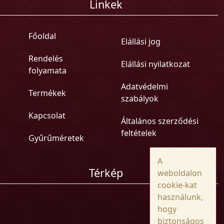
Linkek
Főoldal
Elállási jog
Rendelés
Elállási nyilatkozat
folyamata
Adatvédelmi
Termékek
szabályok
Kapcsolat
Általános szerződési
feltételek
Gyűrűméretek
A
Térkép
weboldalon
cookie-kat
használunk,
hogy
biztonságos