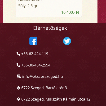
Súly: 2.6 gr
10 400,- Ft
Elérhetőségek
+36-62-424-119
+36-30-454-2594
info@ekszerszeged.hu
6722 Szeged, Bartók tér 3.
6722 Szeged, Mikszáth Kálmán utca 12.