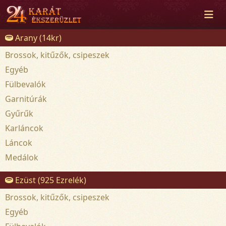
Arany (14kr)
Brossok, kitűzők, csipeszek
Egyéb
Fülbevalók
Garnitúrák
Gyűrűk
Karláncok
Láncok
Medálok
Ezüst (925 Ezrelék)
Brossok, kitűzők, csipeszek
Egyéb