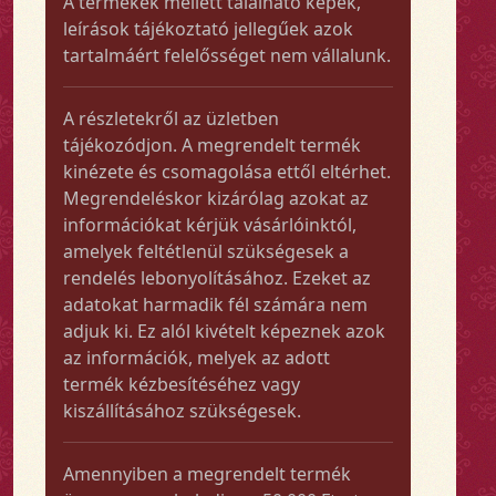
A termékek mellett található képek,
leírások tájékoztató jellegűek azok
tartalmáért felelősséget nem vállalunk.
A részletekről az üzletben
tájékozódjon. A megrendelt termék
kinézete és csomagolása ettől eltérhet.
Megrendeléskor kizárólag azokat az
információkat kérjük vásárlóinktól,
amelyek feltétlenül szükségesek a
rendelés lebonyolításához. Ezeket az
adatokat harmadik fél számára nem
adjuk ki. Ez alól kivételt képeznek azok
az információk, melyek az adott
termék kézbesítéséhez vagy
kiszállításához szükségesek.
Amennyiben a megrendelt termék