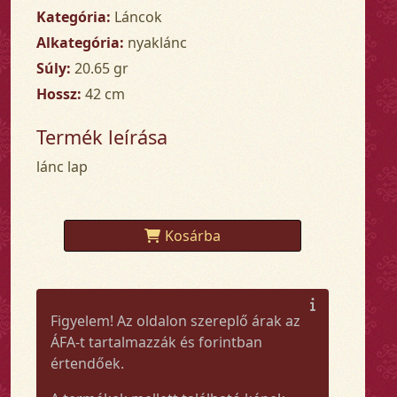
Kategória:
Láncok
Alkategória:
nyaklánc
Súly:
20.65 gr
Hossz:
42 cm
Termék leírása
lánc lap
Kosárba
Figyelem! Az oldalon szereplő árak az
ÁFA-t tartalmazzák és forintban
értendőek.