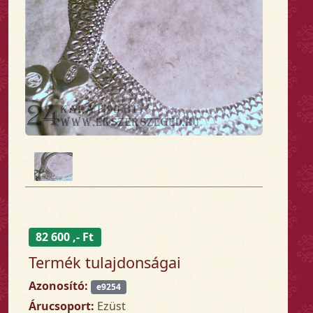
82 600 ,- Ft
Termék tulajdonságai
Azonosító:
e9254
Árucsoport:
Ezüst