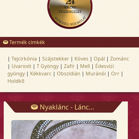
Termék cimkék
|
Tejcirkónia
|
Szájstekker
|
Köves
|
Opál
|
Zománc
|
Uvarovit
|
T Gyöngy
|
Zafír
|
Mell
|
Édesvízi
gyöngy
|
Kékkvarc
|
Obszidián
|
Muránói
|
Orr
|
Holdkõ
Nyaklánc - Láncok - Arany és ezüst ékszerek