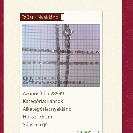
Ezüst - Nyaklánc
Azonosító: e28599
Kategória: Láncok
Alkategória: nyaklánc
Hossz: 75 cm
Súly: 5.6 gr
22 400,- Ft