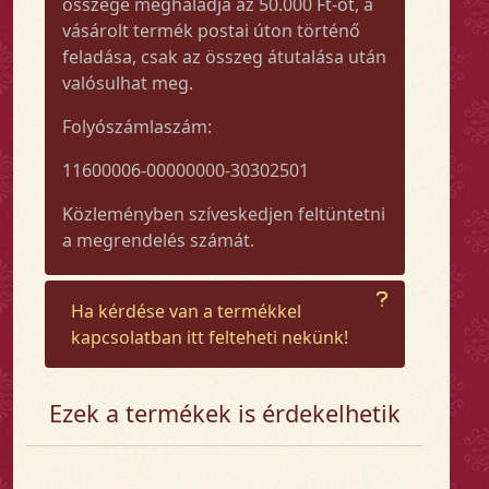
összege meghaladja az 50.000 Ft-ot, a
vásárolt termék postai úton történő
feladása, csak az összeg átutalása után
valósulhat meg.
Folyószámlaszám:
11600006-00000000-30302501
Közleményben szíveskedjen feltüntetni
a megrendelés számát.
Ha kérdése van a termékkel
kapcsolatban itt felteheti nekünk!
Ezek a termékek is érdekelhetik