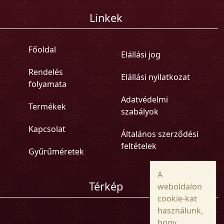
Linkek
Főoldal
Elállási jog
Rendelés
Elállási nyilatkozat
folyamata
Adatvédelmi
Termékek
szabályok
Kapcsolat
Általános szerződési
feltételek
Gyűrűméretek
A
Térkép
weboldalon
cookie-kat
használunk,
hogy