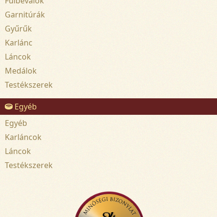
Fülbevalók
Garnitúrák
Gyűrűk
Karlánc
Láncok
Medálok
Testékszerek
Egyéb
Egyéb
Karláncok
Láncok
Testékszerek