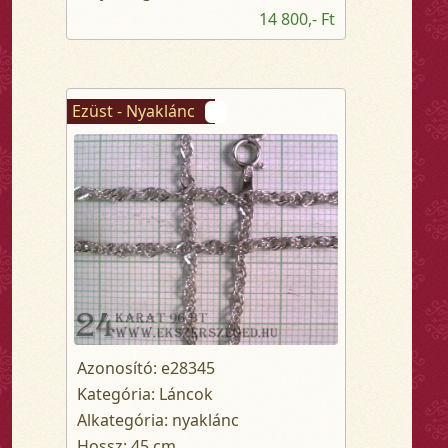
14 800,- Ft
Ezüst - Nyaklánc
Azonosító: e28345
Kategória: Láncok
Alkategória: nyaklánc
Hossz: 45 cm