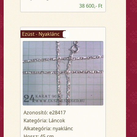
38 600,- Ft
Ezüst - Nyaklánc
Azonosító: e28417
Kategória: Láncok
Alkategória: nyaklánc
Hossz: 45 cm