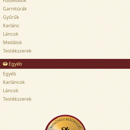
Fülbevalók
Garnitúrák
Gyűrűk
Karlánc
Láncok
Medálok
Testékszerek
Egyéb
Egyéb
Karláncok
Láncok
Testékszerek