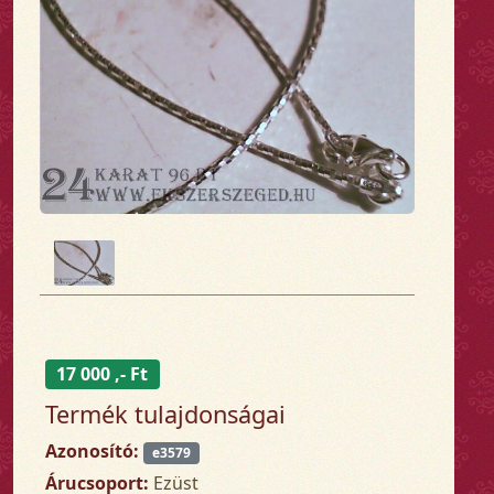
17 000 ,- Ft
Termék tulajdonságai
Azonosító:
e3579
Árucsoport:
Ezüst