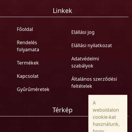
Linkek
Főoldal
Elállási jog
Rendelés
Elállási nyilatkozat
folyamata
Adatvédelmi
Termékek
szabályok
Kapcsolat
Általános szerződési
feltételek
Gyűrűméretek
A
Térkép
weboldalon
cookie-kat
használunk,
hogy