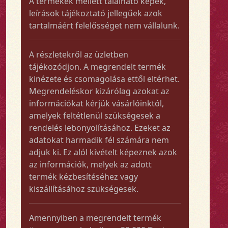
A termékek mellett található képek,
leírások tájékoztató jellegűek azok
tartalmáért felelősséget nem vállalunk.
A részletekről az üzletben
tájékozódjon. A megrendelt termék
kinézete és csomagolása ettől eltérhet.
Megrendeléskor kizárólag azokat az
információkat kérjük vásárlóinktól,
amelyek feltétlenül szükségesek a
rendelés lebonyolításához. Ezeket az
adatokat harmadik fél számára nem
adjuk ki. Ez alól kivételt képeznek azok
az információk, melyek az adott
termék kézbesítéséhez vagy
kiszállításához szükségesek.
Amennyiben a megrendelt termék