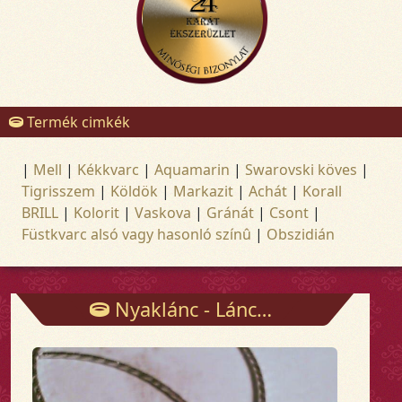
Termék cimkék
|
Mell
|
Kékkvarc
|
Aquamarin
|
Swarovski köves
|
Tigrisszem
|
Köldök
|
Markazit
|
Achát
|
Korall
BRILL
|
Kolorit
|
Vaskova
|
Gránát
|
Csont
|
Füstkvarc alsó vagy hasonló színû
|
Obszidián
Nyaklánc - Láncok - Arany és ezüst ékszerek