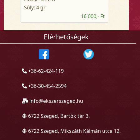
Súly: 4 gr
16 000,- Ft
Elérhetőségek
+36-62-424-119
+36-30-454-2594
info@ekszerszeged.hu
6722 Szeged, Bartók tér 3.
6722 Szeged, Mikszáth Kálmán utca 12.