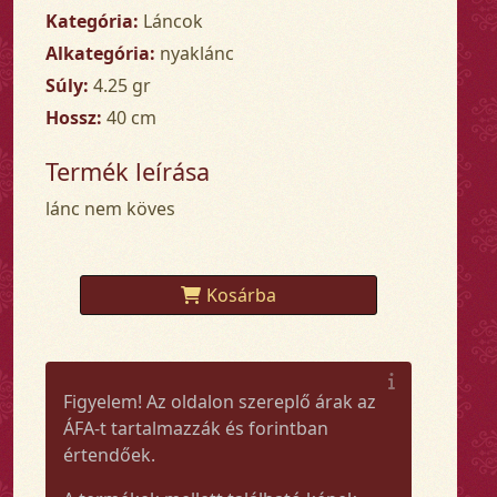
Kategória:
Láncok
Alkategória:
nyaklánc
Súly:
4.25 gr
Hossz:
40 cm
Termék leírása
lánc nem köves
Kosárba
Figyelem! Az oldalon szereplő árak az
ÁFA-t tartalmazzák és forintban
értendőek.