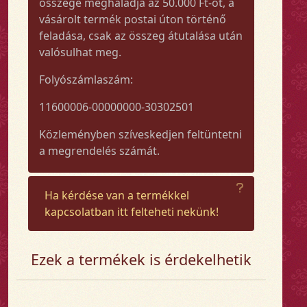
összege meghaladja az 50.000 Ft-ot, a
vásárolt termék postai úton történő
feladása, csak az összeg átutalása után
valósulhat meg.
Folyószámlaszám:
11600006-00000000-30302501
Közleményben szíveskedjen feltüntetni
a megrendelés számát.
Ha kérdése van a termékkel
kapcsolatban itt felteheti nekünk!
Ezek a termékek is érdekelhetik