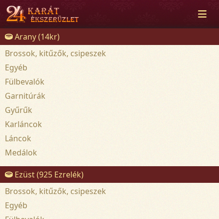
Arany (14kr)
Brossok, kitűzők, csipeszek
Egyéb
Fülbevalók
Garnitúrák
Gyűrűk
Karláncok
Láncok
Medálok
Ezüst (925 Ezrelék)
Brossok, kitűzők, csipeszek
Egyéb