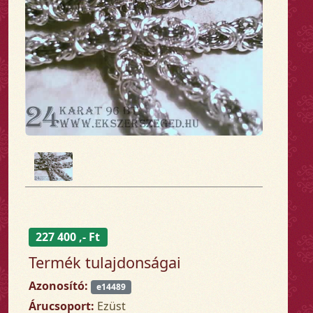
227 400 ,- Ft
Termék tulajdonságai
Azonosító:
e14489
Árucsoport:
Ezüst