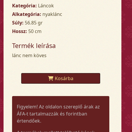
Kategória:
Láncok
Alkategória:
nyaklánc
Súly:
56.85 gr
Hossz:
50 cm
Termék leírása
lánc nem köves
Kosárba
Figyelem! Az oldalon szereplő árak az
ÁFA-t tartalmazzák és forintban
értendőek.