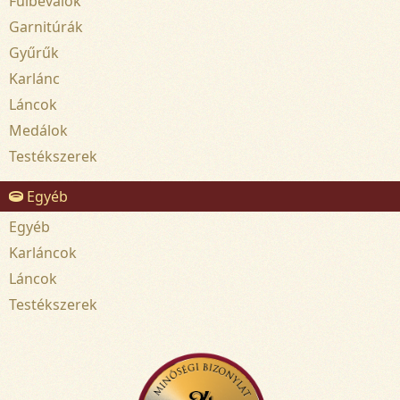
Fülbevalók
Garnitúrák
Gyűrűk
Karlánc
Láncok
Medálok
Testékszerek
Egyéb
Egyéb
Karláncok
Láncok
Testékszerek