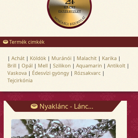
Termék cimkék
|
Achát
|
Köldök
|
Muránói
|
Malachit
|
Karika
|
Brill
|
Opál
|
Mell
|
Szilikon
|
Aquamarin
|
Antikolt
|
Vaskova
|
Édesvízi gyöngy
|
Rózsakvarc
|
Tejcirkónia
Nyaklánc - Láncok - Arany és ezüst ékszerek