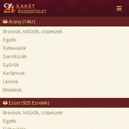
Arany (14kr)
Brossok, kitűzők, csipeszek
Egyéb
Fülbevalók
Garnitúrák
Gyűrűk
Karláncok
Láncok
Medálok
Ezüst (925 Ezrelék)
Brossok, kitűzők, csipeszek
Egyéb