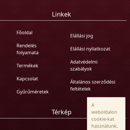
Linkek
Főoldal
Elállási jog
Rendelés
Elállási nyilatkozat
folyamata
Adatvédelmi
Termékek
szabályok
Kapcsolat
Általános szerződési
feltételek
Gyűrűméretek
A
Térkép
weboldalon
cookie-kat
használunk,