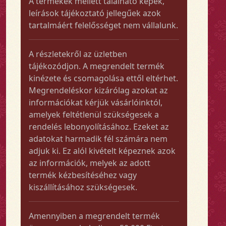
A termékek mellett található képek,
leírások tájékoztató jellegűek azok
tartalmáért felelősséget nem vállalunk.
A részletekről az üzletben
tájékozódjon. A megrendelt termék
kinézete és csomagolása ettől eltérhet.
Megrendeléskor kizárólag azokat az
információkat kérjük vásárlóinktól,
amelyek feltétlenül szükségesek a
rendelés lebonyolításához. Ezeket az
adatokat harmadik fél számára nem
adjuk ki. Ez alól kivételt képeznek azok
az információk, melyek az adott
termék kézbesítéséhez vagy
kiszállításához szükségesek.
Amennyiben a megrendelt termék