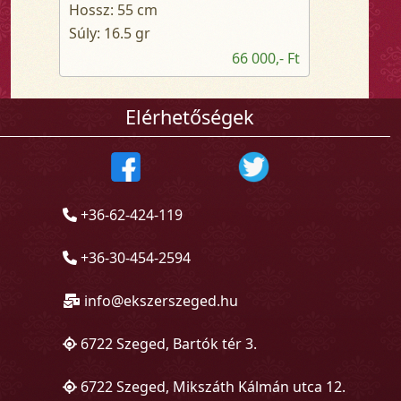
Hossz: 55 cm
Súly: 16.5 gr
66 000,- Ft
Elérhetőségek
+36-62-424-119
+36-30-454-2594
info@ekszerszeged.hu
6722 Szeged, Bartók tér 3.
6722 Szeged, Mikszáth Kálmán utca 12.