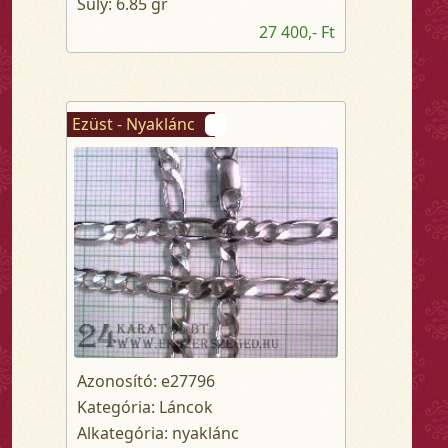
Súly: 6.85 gr
27 400,- Ft
Ezüst - Nyaklánc
Azonosító: e27796
Kategória: Láncok
Alkategória: nyaklánc