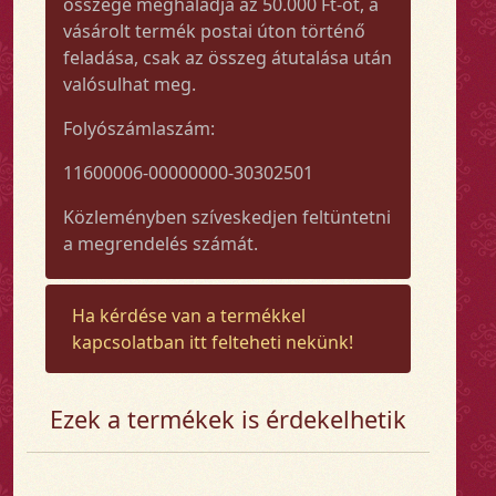
összege meghaladja az 50.000 Ft-ot, a
vásárolt termék postai úton történő
feladása, csak az összeg átutalása után
valósulhat meg.
Folyószámlaszám:
11600006-00000000-30302501
Közleményben szíveskedjen feltüntetni
a megrendelés számát.
Ha kérdése van a termékkel
kapcsolatban itt felteheti nekünk!
Ezek a termékek is érdekelhetik