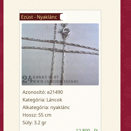
Ezüst - Nyaklánc
Azonosító: e21490
Kategória: Láncok
Alkategória: nyaklánc
Hossz: 55 cm
Súly: 3.2 gr
12 800,- Ft