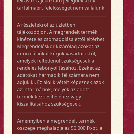
leírások tájékoztató jellegűek azok
tartalmáért felelősséget nem vállalunk.
A részletekről az üzletben
tájékozódjon. A megrendelt termék
kinézete és csomagolása ettől eltérhet.
Megrendeléskor kizárólag azokat az
információkat kérjük vásárlóinktól,
amelyek feltétlenül szükségesek a
rendelés lebonyolításához. Ezeket az
adatokat harmadik fél számára nem
adjuk ki. Ez alól kivételt képeznek azok
az információk, melyek az adott
termék kézbesítéséhez vagy
kiszállításához szükségesek.
Amennyiben a megrendelt termék
összege meghaladja az 50.000 Ft-ot, a