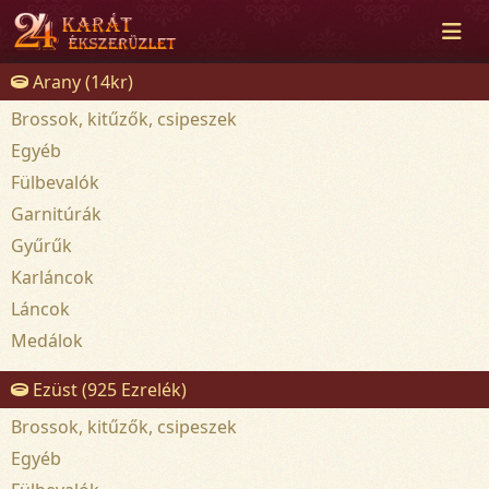
Arany (14kr)
Brossok, kitűzők, csipeszek
Egyéb
Fülbevalók
Garnitúrák
Gyűrűk
Karláncok
Láncok
Medálok
Ezüst (925 Ezrelék)
Brossok, kitűzők, csipeszek
Egyéb