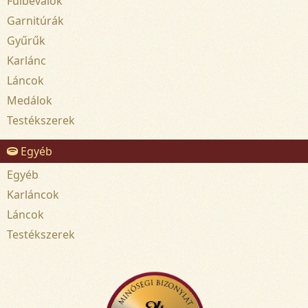
Fülbevalók
Garnitúrák
Gyűrűk
Karlánc
Láncok
Medálok
Testékszerek
Egyéb
Egyéb
Karláncok
Láncok
Testékszerek