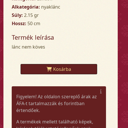
Alkategória:
nyaklánc
Súly:
2.15 gr
Hossz:
50 cm
Termék leírása
lánc nem köves
Kosárba
Figyelem! Az oldalon szereplő árak az
ÁFA-t tartalmazzák és forintban
értendőek.
A termékek mellett található képek,