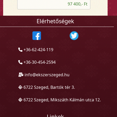
97 400,- Ft
Elérhetőségek
+36-62-424-119
+36-30-454-2594
info@ekszerszeged.hu
6722 Szeged, Bartók tér 3.
6722 Szeged, Mikszáth Kálmán utca 12.
Linkek