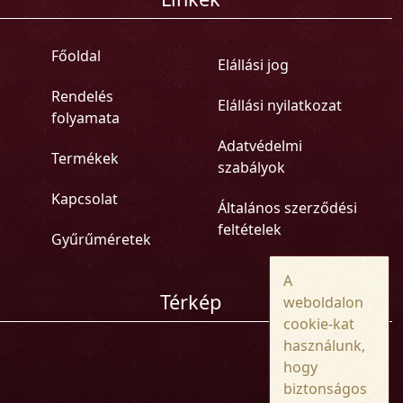
Főoldal
Elállási jog
Rendelés
Elállási nyilatkozat
folyamata
Adatvédelmi
Termékek
szabályok
Kapcsolat
Általános szerződési
feltételek
Gyűrűméretek
A
Térkép
weboldalon
cookie-kat
használunk,
hogy
biztonságos