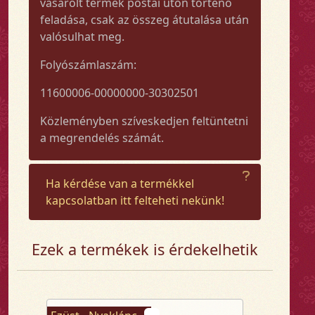
vásárolt termék postai úton történő
feladása, csak az összeg átutalása után
valósulhat meg.
Folyószámlaszám:
11600006-00000000-30302501
Közleményben szíveskedjen feltüntetni
a megrendelés számát.
Ha kérdése van a termékkel
kapcsolatban itt felteheti nekünk!
Ezek a termékek is érdekelhetik