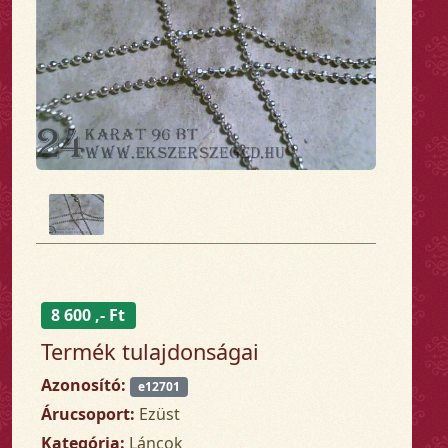
8 600 ,- Ft
Termék tulajdonságai
Azonosító:
e12701
Árucsoport:
Ezüst
Kategória:
Láncok