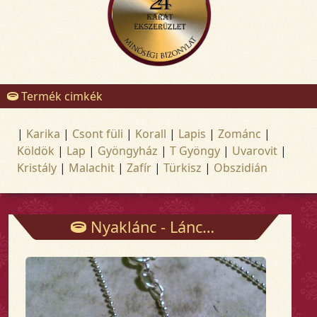
Termék cimkék
|
Karika
|
Csont füli
|
Korall
|
Lapis
|
Zománc
|
Köldök
|
Lap
|
Gyöngyház
|
T Gyöngy
|
Uvarovit
|
Kristály
|
Malachit
|
Zafír
|
Türkisz
|
Obszidián
Nyaklánc - Láncok - Arany és ezüst ékszerek