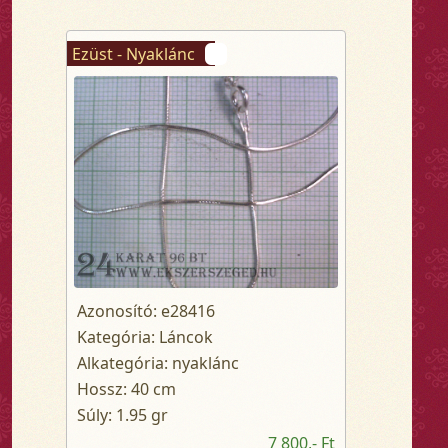
Ezüst - Nyaklánc
Azonosító: e28416
Kategória: Láncok
Alkategória: nyaklánc
Hossz: 40 cm
Súly: 1.95 gr
7 800,- Ft