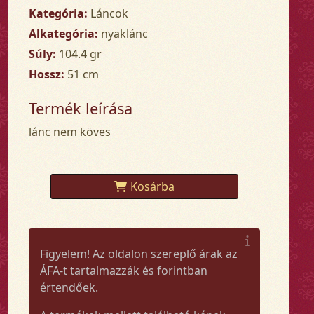
Kategória:
Láncok
Alkategória:
nyaklánc
Súly:
104.4 gr
Hossz:
51 cm
Termék leírása
lánc nem köves
Kosárba
Figyelem! Az oldalon szereplő árak az
ÁFA-t tartalmazzák és forintban
értendőek.