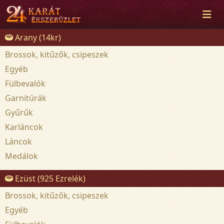
Arany (14kr)
Brossok, kitűzők, csipeszek
Egyéb
Fülbevalók
Garnitúrák
Gyűrűk
Karláncok
Láncok
Medálok
Ezüst (925 Ezrelék)
Brossok, kitűzők, csipeszek
Egyéb