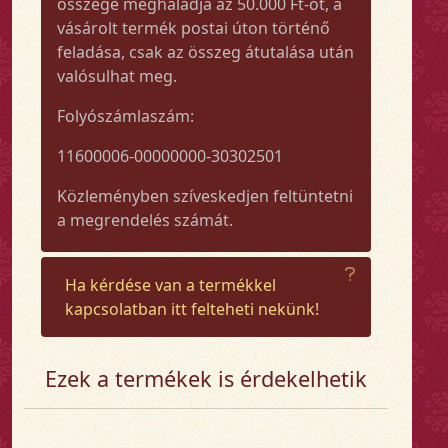
összege meghaladja az 50.000 Ft-ot, a
vásárolt termék postai úton történő
feladása, csak az összeg átutalása után
valósulhat meg.
Folyószámlaszám:
11600006-00000000-30302501
Közleményben szíveskedjen feltüntetni
a megrendelés számát.
Ha kérdése van a termékkel
kapcsolatban itt felteheti nekünk!
Ezek a termékek is érdekelhetik