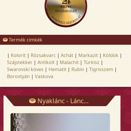
Termék cimkék
|
Kolorit
|
Rózsakvarc
|
Achát
|
Markazit
|
Köldök
|
Szájstekker
|
Antikolt
|
Malachit
|
Türkisz
|
Swarovski köves
|
Hematit
|
Rubin
|
Tigrisszem
|
Borostyán
|
Vaskova
Nyaklánc - Láncok - Arany és ezüst ékszerek