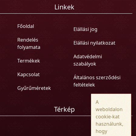
Linkek
Főoldal
Elállási jog
Rendelés
Elállási nyilatkozat
folyamata
Adatvédelmi
Termékek
szabályok
Kapcsolat
Általános szerződési
feltételek
Gyűrűméretek
A
Térkép
weboldalon
cookie-kat
használunk,
hogy