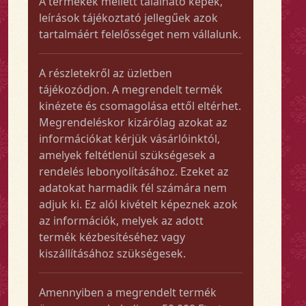
A termékek mellett található képek,
leírások tájékoztató jellegűek azok
tartalmáért felelősséget nem vállalunk.
A részletekről az üzletben
tájékozódjon. A megrendelt termék
kinézete és csomagolása ettől eltérhet.
Megrendeléskor kizárólag azokat az
információkat kérjük vásárlóinktól,
amelyek feltétlenül szükségesek a
rendelés lebonyolításához. Ezeket az
adatokat harmadik fél számára nem
adjuk ki. Ez alól kivételt képeznek azok
az információk, melyek az adott
termék kézbesítéséhez vagy
kiszállításához szükségesek.
Amennyiben a megrendelt termék