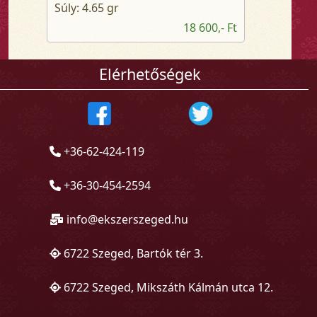
Súly: 4.65 gr
18 600,- Ft
Elérhetőségek
+36-62-424-119
+36-30-454-2594
info@ekszerszeged.hu
6722 Szeged, Bartók tér 3.
6722 Szeged, Mikszáth Kálmán utca 12.