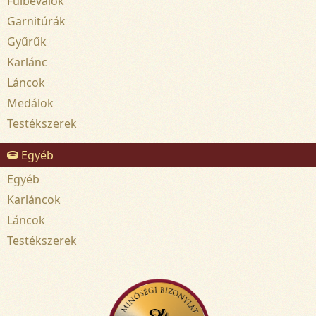
Fülbevalók
Garnitúrák
Gyűrűk
Karlánc
Láncok
Medálok
Testékszerek
Egyéb
Egyéb
Karláncok
Láncok
Testékszerek