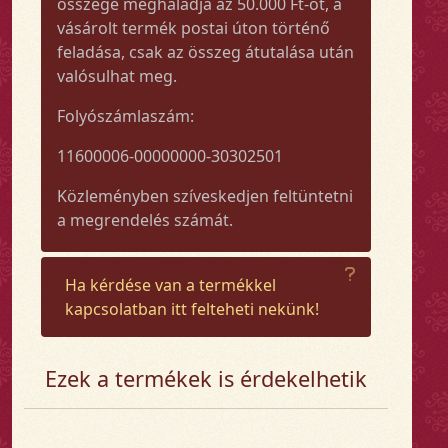
összege meghaladja az 50.000 Ft-ot, a
vásárolt termék postai úton történő
feladása, csak az összeg átutalása után
valósulhat meg.
Folyószámlaszám:
11600006-00000000-30302501
Közleményben szíveskedjen feltüntetni
a megrendelés számát.
Ha kérdése van a termékkel
kapcsolatban itt felteheti nekünk!
Ezek a termékek is érdekelhetik