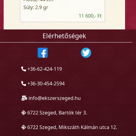
Súly: 2.9 gr
11 600,- Ft
Elérhetőségek
+36-62-424-119
+36-30-454-2594
info@ekszerszeged.hu
6722 Szeged, Bartók tér 3.
6722 Szeged, Mikszáth Kálmán utca 12.