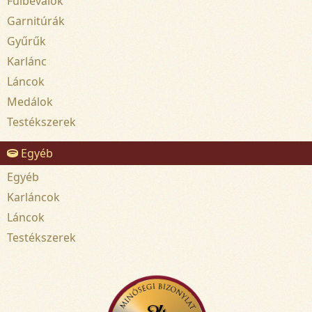
Fülbevalók
Garnitúrák
Gyűrűk
Karlánc
Láncok
Medálok
Testékszerek
Egyéb
Egyéb
Karláncok
Láncok
Testékszerek