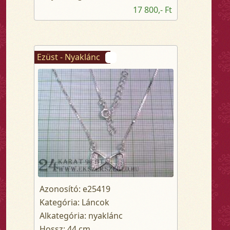
17 800,- Ft
Ezüst - Nyaklánc
Azonosító: e25419
Kategória: Láncok
Alkategória: nyaklánc
Hossz: 44 cm