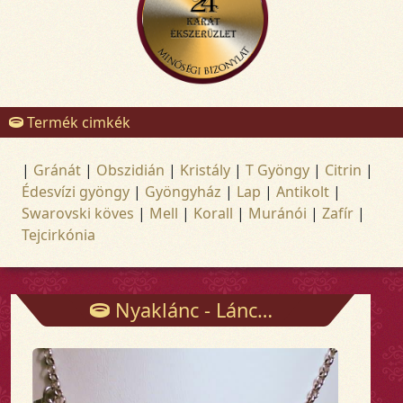
Termék cimkék
|
Gránát
|
Obszidián
|
Kristály
|
T Gyöngy
|
Citrin
|
Édesvízi gyöngy
|
Gyöngyház
|
Lap
|
Antikolt
|
Swarovski köves
|
Mell
|
Korall
|
Muránói
|
Zafír
|
Tejcirkónia
Nyaklánc - Láncok - Arany és ezüst ékszerek