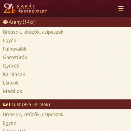
Arany (14kr)
Brossok, kitűzők, csipeszek
Egyéb
Fülbevalók
Garnitúrák
Gyűrűk
Karláncok
Láncok
Medálok
Ezüst (925 Ezrelék)
Brossok, kitűzők, csipeszek
Egyéb