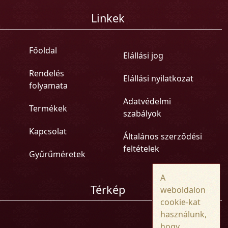
Linkek
Főoldal
Elállási jog
Rendelés
Elállási nyilatkozat
folyamata
Adatvédelmi
Termékek
szabályok
Kapcsolat
Általános szerződési
feltételek
Gyűrűméretek
A
Térkép
weboldalon
cookie-kat
használunk,
hogy