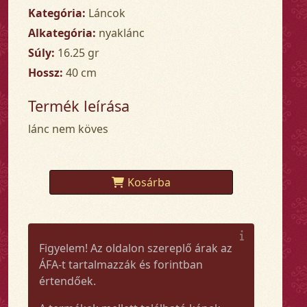
Kategória:
Láncok
Alkategória:
nyaklánc
Súly:
16.25 gr
Hossz:
40 cm
Termék leírása
lánc nem köves
Kosárba
Figyelem! Az oldalon szereplő árak az
ÁFA-t tartalmazzák és forintban
értendőek.