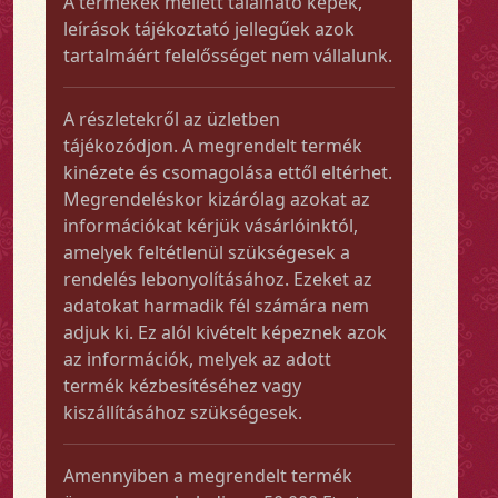
A termékek mellett található képek,
leírások tájékoztató jellegűek azok
tartalmáért felelősséget nem vállalunk.
A részletekről az üzletben
tájékozódjon. A megrendelt termék
kinézete és csomagolása ettől eltérhet.
Megrendeléskor kizárólag azokat az
információkat kérjük vásárlóinktól,
amelyek feltétlenül szükségesek a
rendelés lebonyolításához. Ezeket az
adatokat harmadik fél számára nem
adjuk ki. Ez alól kivételt képeznek azok
az információk, melyek az adott
termék kézbesítéséhez vagy
kiszállításához szükségesek.
Amennyiben a megrendelt termék