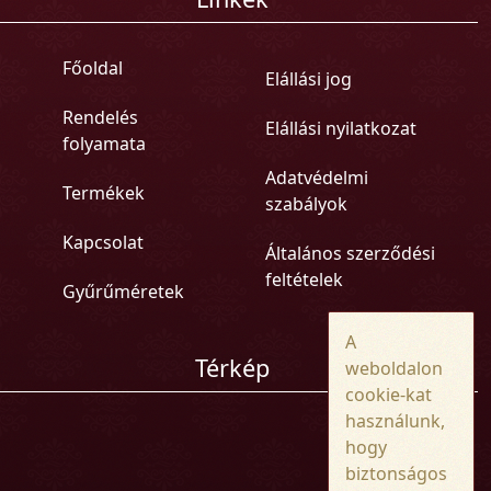
Főoldal
Elállási jog
Rendelés
Elállási nyilatkozat
folyamata
Adatvédelmi
Termékek
szabályok
Kapcsolat
Általános szerződési
feltételek
Gyűrűméretek
A
Térkép
weboldalon
cookie-kat
használunk,
hogy
biztonságos