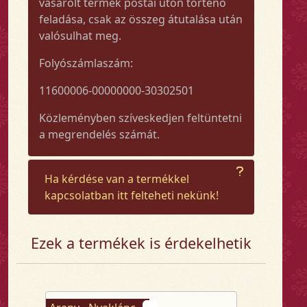
vásárolt termék postai úton történő
feladása, csak az összeg átutalása után
valósulhat meg.
Folyószámlaszám:
11600006-00000000-30302501
Közleményben szíveskedjen feltüntetni
a megrendelés számát.
Ha kérdése van a termékkel
kapcsolatban itt felteheti nekünk!
Ezek a termékek is érdekelhetik