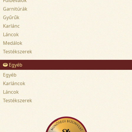
Fülbevalók
Garnitúrák
Gyűrűk
Karlánc
Láncok
Medálok
Testékszerek
Egyéb
Egyéb
Karláncok
Láncok
Testékszerek