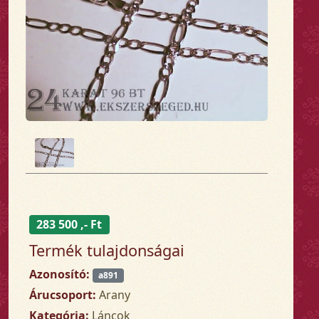
283 500 ,- Ft
Termék tulajdonságai
Azonosító:
a891
Árucsoport:
Arany
Kategória:
Láncok