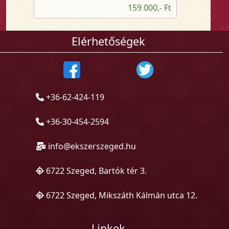
159 000,- Ft
Elérhetőségek
+36-62-424-119
+36-30-454-2594
info@ekszerszeged.hu
6722 Szeged, Bartók tér 3.
6722 Szeged, Mikszáth Kálmán utca 12.
Linkek