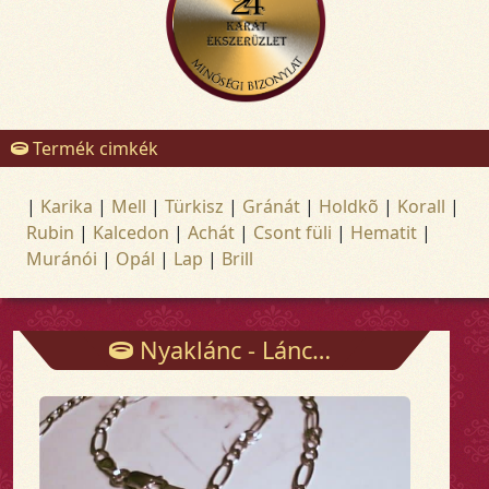
Termék cimkék
|
Karika
|
Mell
|
Türkisz
|
Gránát
|
Holdkõ
|
Korall
|
Rubin
|
Kalcedon
|
Achát
|
Csont füli
|
Hematit
|
Muránói
|
Opál
|
Lap
|
Brill
Nyaklánc - Láncok - Arany és ezüst ékszerek