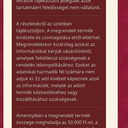
leírások tájékoztató jellegűek azok
tartalmáért felelősséget nem vállalunk.
A részletekről az üzletben
tájékozódjon. A megrendelt termék
kinézete és csomagolása ettől eltérhet.
Megrendeléskor kizárólag azokat az
információkat kérjük vásárlóinktól,
amelyek feltétlenül szükségesek a
rendelés lebonyolításához. Ezeket az
adatokat harmadik fél számára nem
adjuk ki. Ez alól kivételt képeznek azok
az információk, melyek az adott
termék kézbesítéséhez vagy
kiszállításához szükségesek.
Amennyiben a megrendelt termék
összege meghaladja az 50.000 Ft-ot, a