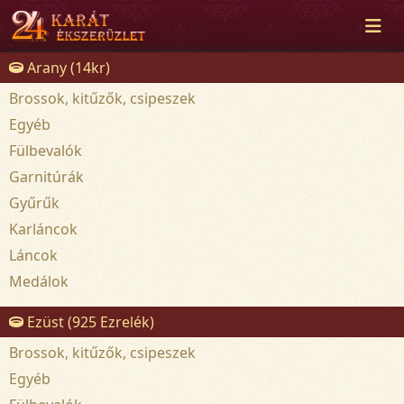
Arany (14kr)
Brossok, kitűzők, csipeszek
Egyéb
Fülbevalók
Garnitúrák
Gyűrűk
Karláncok
Láncok
Medálok
Ezüst (925 Ezrelék)
Brossok, kitűzők, csipeszek
Egyéb