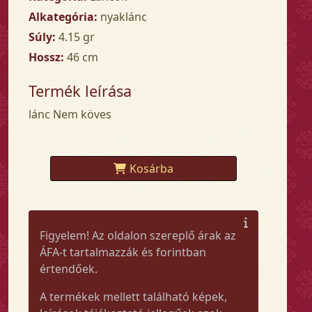
Alkategória:
nyaklánc
Súly:
4.15 gr
Hossz:
46 cm
Termék leírása
lánc Nem köves
Kosárba
Figyelem! Az oldalon szereplő árak az
ÁFA-t tartalmazzák és forintban
értendőek.
A termékek mellett található képek,