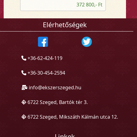
372 800,- Ft
Elérhetőségek
+36-62-424-119
+36-30-454-2594
info@ekszerszeged.hu
6722 Szeged, Bartók tér 3.
6722 Szeged, Mikszáth Kálmán utca 12.
Linkek