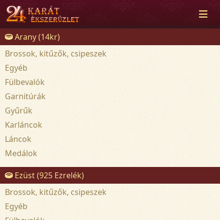
Arany (14kr)
Brossok, kitűzők, csipeszek
Egyéb
Fülbevalók
Garnitúrák
Gyűrűk
Karláncok
Láncok
Medálok
Ezüst (925 Ezrelék)
Brossok, kitűzők, csipeszek
Egyéb