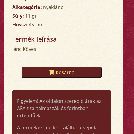
Alkategória:
nyaklánc
Súly:
11 gr
Hossz:
45 cm
Termék leírása
lánc Köves
Kosárba
Figyelem! Az oldalon szereplő árak az
ÁFA-t tartalmazzák és forintban
értendőek.
A termékek mellett található képek,