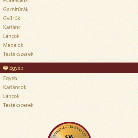
Fülbevalók
Garnitúrák
Gyűrűk
Karlánc
Láncok
Medálok
Testékszerek
Egyéb
Egyéb
Karláncok
Láncok
Testékszerek