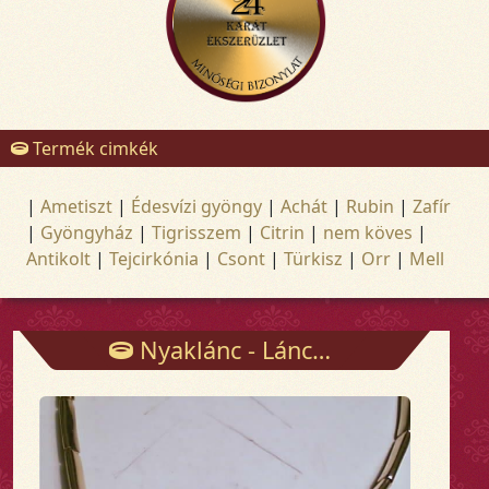
Termék cimkék
|
Ametiszt
|
Édesvízi gyöngy
|
Achát
|
Rubin
|
Zafír
|
Gyöngyház
|
Tigrisszem
|
Citrin
|
nem köves
|
Antikolt
|
Tejcirkónia
|
Csont
|
Türkisz
|
Orr
|
Mell
Nyaklánc - Láncok - Arany és ezüst ékszerek