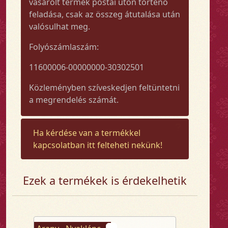
vásárolt termék postai úton történő
feladása, csak az összeg átutalása után
valósulhat meg.
Folyószámlaszám:
11600006-00000000-30302501
Közleményben szíveskedjen feltüntetni
a megrendelés számát.
Ha kérdése van a termékkel
kapcsolatban itt felteheti nekünk!
Ezek a termékek is érdekelhetik