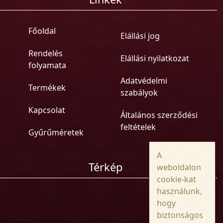
Főoldal
Elállási jog
Rendelés
Elállási nyilatkozat
folyamata
Adatvédelmi
Termékek
szabályok
Kapcsolat
Általános szerződési
feltételek
Gyűrűméretek
A
Térkép
weboldalon
cookie-kat
használunk,
hogy
biztonságos