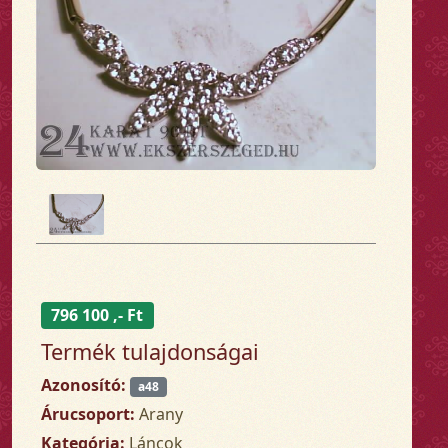
796 100 ,- Ft
Termék tulajdonságai
Azonosító:
a48
Árucsoport:
Arany
Kategória:
Láncok