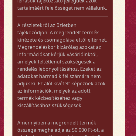
leírások tájékoztató jellegűek azok
tartalmáért felelősséget nem vállalunk.
A részletekről az üzletben
tájékozódjon. A megrendelt termék
kinézete és csomagolása ettől eltérhet.
Megrendeléskor kizárólag azokat az
információkat kérjük vásárlóinktól,
amelyek feltétlenül szükségesek a
rendelés lebonyolításához. Ezeket az
adatokat harmadik fél számára nem
adjuk ki. Ez alól kivételt képeznek azok
az információk, melyek az adott
termék kézbesítéséhez vagy
kiszállításához szükségesek.
Amennyiben a megrendelt termék
összege meghaladja az 50.000 Ft-ot, a