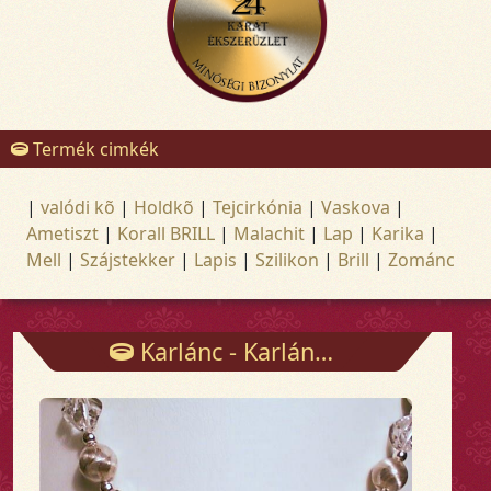
Termék cimkék
|
valódi kõ
|
Holdkõ
|
Tejcirkónia
|
Vaskova
|
Ametiszt
|
Korall BRILL
|
Malachit
|
Lap
|
Karika
|
Mell
|
Szájstekker
|
Lapis
|
Szilikon
|
Brill
|
Zománc
Karlánc - Karlánc - Arany és ezüst ékszerek