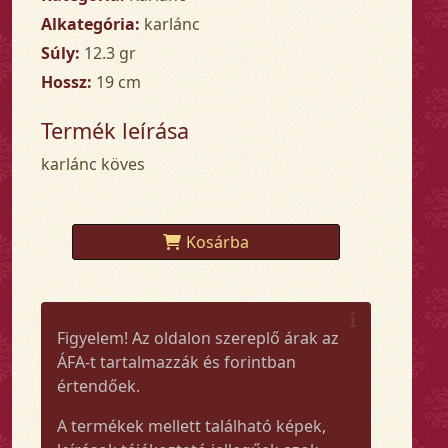
Alkategória:
karlánc
Súly:
12.3 gr
Hossz:
19 cm
Termék leírása
karlánc köves
Kosárba
Figyelem! Az oldalon szereplő árak az
ÁFA-t tartalmazzák és forintban
értendőek.
A termékek mellett található képek,