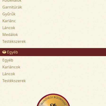
Fülbevalók
Garnitúrák
Gyűrűk
Karlánc
Láncok
Medálok
Testékszerek
Egyéb
Egyéb
Karláncok
Láncok
Testékszerek