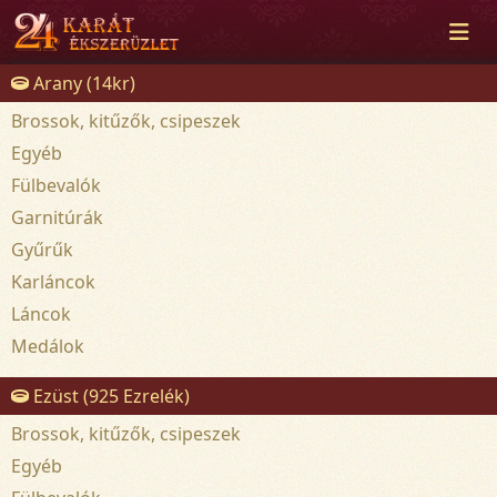
Arany (14kr)
Brossok, kitűzők, csipeszek
Egyéb
Fülbevalók
Garnitúrák
Gyűrűk
Karláncok
Láncok
Medálok
Ezüst (925 Ezrelék)
Brossok, kitűzők, csipeszek
Egyéb