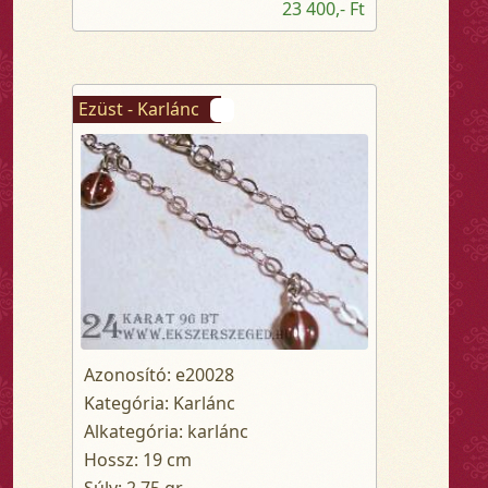
23 400,- Ft
Ezüst - Karlánc
Azonosító: e20028
Kategória: Karlánc
Alkategória: karlánc
Hossz: 19 cm
Súly: 2.75 gr