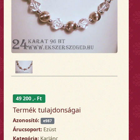
49 200 ,- Ft
Termék tulajdonságai
Azonosító:
e987
Árucsoport:
Ezüst
Kategória:
Karlánc