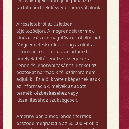
leírások tájékoztató jellegűek azok
tartalmáért felelősséget nem vállalunk.
A részletekről az üzletben
tájékozódjon. A megrendelt termék
kinézete és csomagolása ettől eltérhet.
Megrendeléskor kizárólag azokat az
információkat kérjük vásárlóinktól,
amelyek feltétlenül szükségesek a
rendelés lebonyolításához. Ezeket az
adatokat harmadik fél számára nem
adjuk ki. Ez alól kivételt képeznek azok
az információk, melyek az adott
termék kézbesítéséhez vagy
kiszállításához szükségesek.
Amennyiben a megrendelt termék
összege meghaladja az 50.000 Ft-ot, a