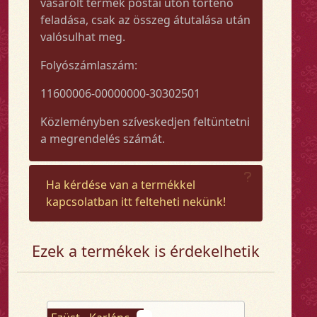
vásárolt termék postai úton történő
feladása, csak az összeg átutalása után
valósulhat meg.
Folyószámlaszám:
11600006-00000000-30302501
Közleményben szíveskedjen feltüntetni
a megrendelés számát.
Ha kérdése van a termékkel
kapcsolatban itt felteheti nekünk!
Ezek a termékek is érdekelhetik