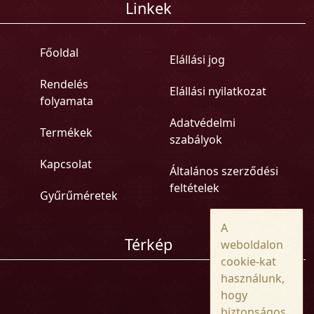
Linkek
Főoldal
Elállási jog
Rendelés
Elállási nyilatkozat
folyamata
Adatvédelmi
Termékek
szabályok
Kapcsolat
Általános szerződési
feltételek
Gyűrűméretek
A
Térkép
weboldalon
cookie-kat
használunk,
hogy
biztonságos