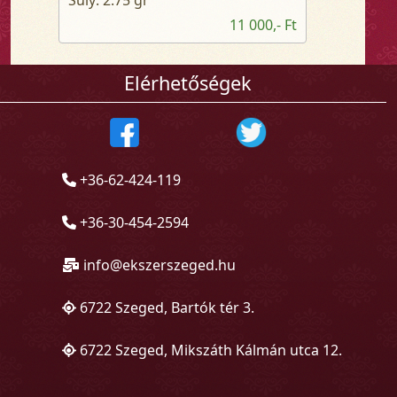
11 000,- Ft
Elérhetőségek
+36-62-424-119
+36-30-454-2594
info@ekszerszeged.hu
6722 Szeged, Bartók tér 3.
6722 Szeged, Mikszáth Kálmán utca 12.