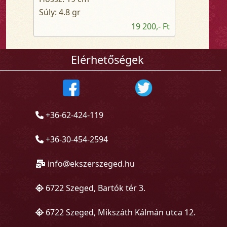
Súly: 4.8 gr
19 200,- Ft
Elérhetőségek
+36-62-424-119
+36-30-454-2594
info@ekszerszeged.hu
6722 Szeged, Bartók tér 3.
6722 Szeged, Mikszáth Kálmán utca 12.