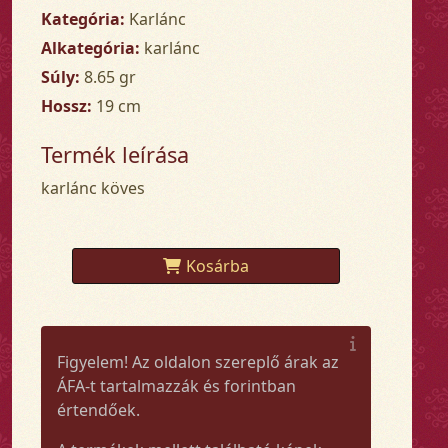
Kategória:
Karlánc
Alkategória:
karlánc
Súly:
8.65 gr
Hossz:
19 cm
Termék leírása
karlánc köves
Kosárba
Figyelem! Az oldalon szereplő árak az
ÁFA-t tartalmazzák és forintban
értendőek.