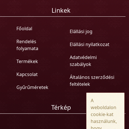
Linkek
Főoldal
Elállási jog
Rendelés
Elállási nyilatkozat
folyamata
Adatvédelmi
Termékek
szabályok
Kapcsolat
Általános szerződési
feltételek
Gyűrűméretek
A
Térkép
weboldalon
cookie-kat
használunk,
hogy