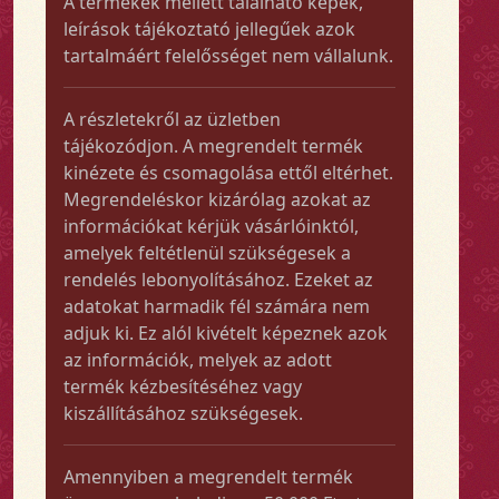
A termékek mellett található képek,
leírások tájékoztató jellegűek azok
tartalmáért felelősséget nem vállalunk.
A részletekről az üzletben
tájékozódjon. A megrendelt termék
kinézete és csomagolása ettől eltérhet.
Megrendeléskor kizárólag azokat az
információkat kérjük vásárlóinktól,
amelyek feltétlenül szükségesek a
rendelés lebonyolításához. Ezeket az
adatokat harmadik fél számára nem
adjuk ki. Ez alól kivételt képeznek azok
az információk, melyek az adott
termék kézbesítéséhez vagy
kiszállításához szükségesek.
Amennyiben a megrendelt termék