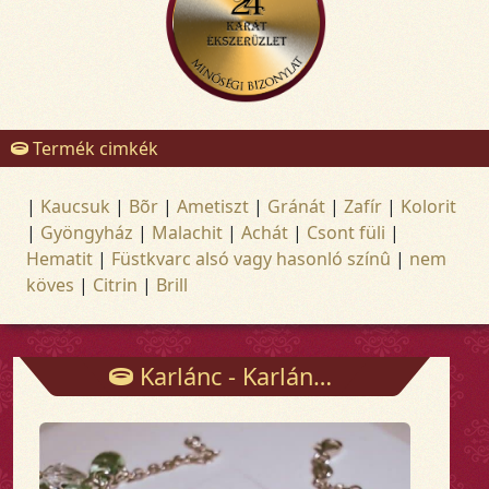
Termék cimkék
|
Kaucsuk
|
Bõr
|
Ametiszt
|
Gránát
|
Zafír
|
Kolorit
|
Gyöngyház
|
Malachit
|
Achát
|
Csont füli
|
Hematit
|
Füstkvarc alsó vagy hasonló színû
|
nem
köves
|
Citrin
|
Brill
Karlánc - Karlánc - Arany és ezüst ékszerek