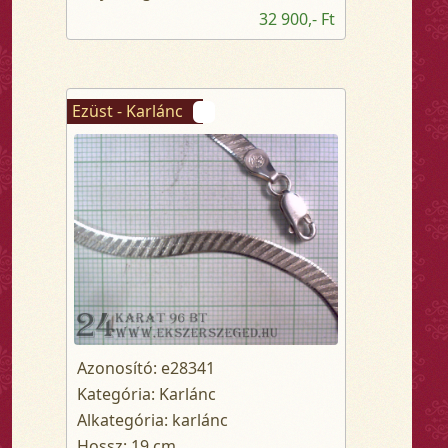
32 900,- Ft
Ezüst - Karlánc
Azonosító: e28341
Kategória: Karlánc
Alkategória: karlánc
Hossz: 19 cm