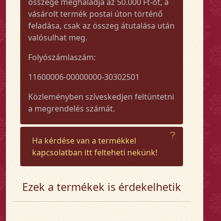
összege meghaladja az 50.000 Ft-ot, a
vásárolt termék postai úton történő
feladása, csak az összeg átutalása után
valósulhat meg.
Folyószámlaszám:
11600006-00000000-30302501
Közleményben szíveskedjen feltüntetni
a megrendelés számát.
Ha kérdése van a termékkel
kapcsolatban itt felteheti nekünk!
Ezek a termékek is érdekelhetik