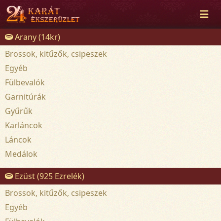
Arany (14kr)
Brossok, kitűzők, csipeszek
Egyéb
Fülbevalók
Garnitúrák
Gyűrűk
Karláncok
Láncok
Medálok
Ezüst (925 Ezrelék)
Brossok, kitűzők, csipeszek
Egyéb