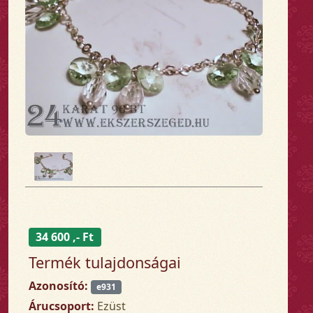
34 600 ,- Ft
Termék tulajdonságai
Azonosító:
e931
Árucsoport:
Ezüst