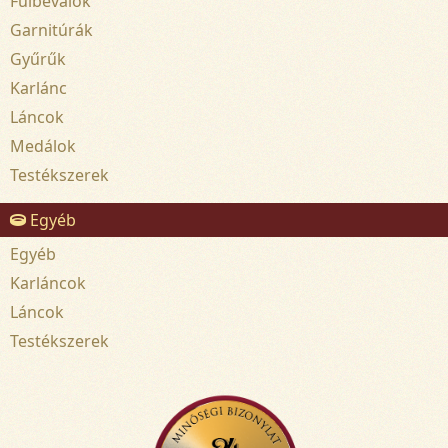
Fülbevalók
Garnitúrák
Gyűrűk
Karlánc
Láncok
Medálok
Testékszerek
Egyéb
Egyéb
Karláncok
Láncok
Testékszerek