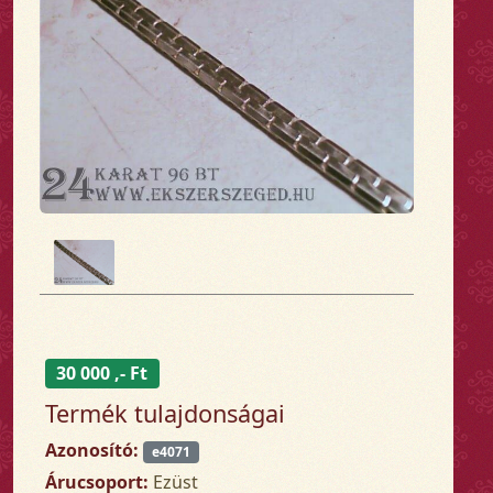
30 000 ,- Ft
Termék tulajdonságai
Azonosító:
e4071
Árucsoport:
Ezüst