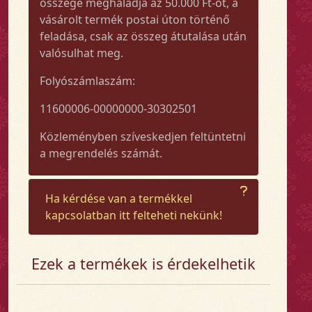
összege meghaladja az 50.000 Ft-ot, a
vásárolt termék postai úton történő
feladása, csak az összeg átutalása után
valósulhat meg.
Folyószámlaszám:
11600006-00000000-30302501
Közleményben szíveskedjen feltüntetni
a megrendelés számát.
Ha kérdése van a termékkel
kapcsolatban itt felteheti nekünk!
Ezek a termékek is érdekelhetik