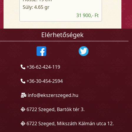
Súly: 4.65 gr
31 900,- Ft
Elérhetőségek
+36-62-424-119
+36-30-454-2594
info@ekszerszeged.hu
6722 Szeged, Bartók tér 3.
6722 Szeged, Mikszáth Kálmán utca 12.