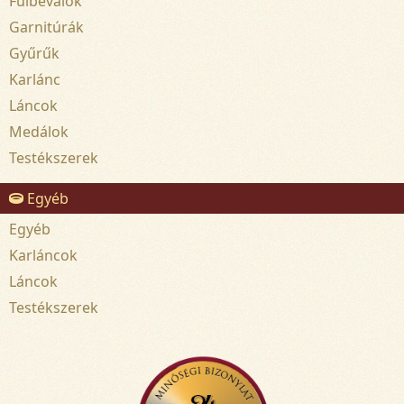
Fülbevalók
Garnitúrák
Gyűrűk
Karlánc
Láncok
Medálok
Testékszerek
Egyéb
Egyéb
Karláncok
Láncok
Testékszerek