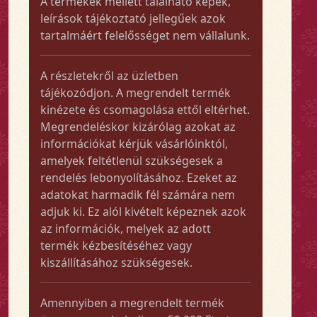
A termékek mellett található képek,
leírások tájékoztató jellegűek azok
tartalmáért felelősséget nem vállalunk.
A részletekről az üzletben
tájékozódjon. A megrendelt termék
kinézete és csomagolása ettől eltérhet.
Megrendeléskor kizárólag azokat az
információkat kérjük vásárlóinktól,
amelyek feltétlenül szükségesek a
rendelés lebonyolításához. Ezeket az
adatokat harmadik fél számára nem
adjuk ki. Ez alól kivételt képeznek azok
az információk, melyek az adott
termék kézbesítéséhez vagy
kiszállításához szükségesek.
Amennyiben a megrendelt termék