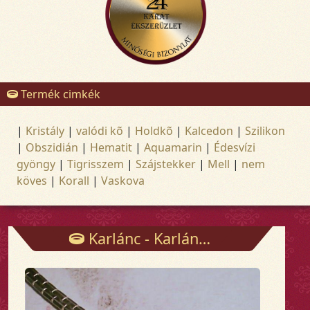
Termék cimkék
|
Kristály
|
valódi kõ
|
Holdkõ
|
Kalcedon
|
Szilikon
|
Obszidián
|
Hematit
|
Aquamarin
|
Édesvízi
gyöngy
|
Tigrisszem
|
Szájstekker
|
Mell
|
nem
köves
|
Korall
|
Vaskova
Karlánc - Karlánc - Arany és ezüst ékszerek