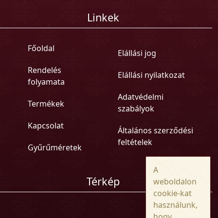
Linkek
Főoldal
Elállási jog
Rendelés
Elállási nyilatkozat
folyamata
Adatvédelmi
Termékek
szabályok
Kapcsolat
Általános szerződési
feltételek
Gyűrűméretek
A
Térkép
weboldalon
cookie-kat
használunk,
hogy