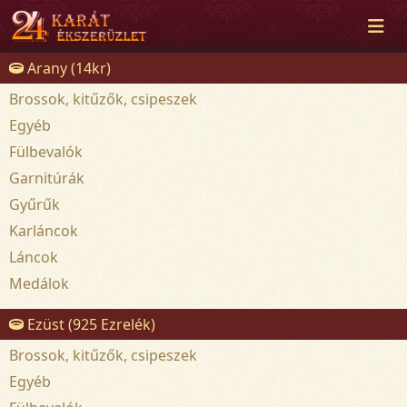
Arany (14kr)
Brossok, kitűzők, csipeszek
Egyéb
Fülbevalók
Garnitúrák
Gyűrűk
Karláncok
Láncok
Medálok
Ezüst (925 Ezrelék)
Brossok, kitűzők, csipeszek
Egyéb