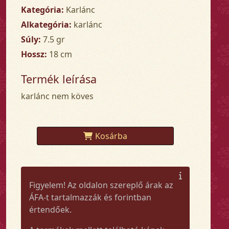
Kategória:
Karlánc
Alkategória:
karlánc
Súly:
7.5 gr
Hossz:
18 cm
Termék leírása
karlánc nem köves
Kosárba
Figyelem! Az oldalon szereplő árak az
ÁFA-t tartalmazzák és forintban
értendőek.