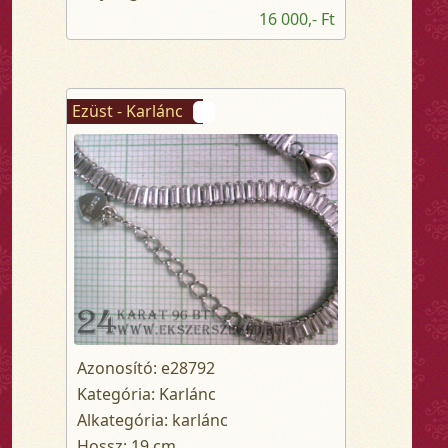
16 000,- Ft
Ezüst - Karlánc
Azonosító: e28792
Kategória: Karlánc
Alkategória: karlánc
Hossz: 19 cm