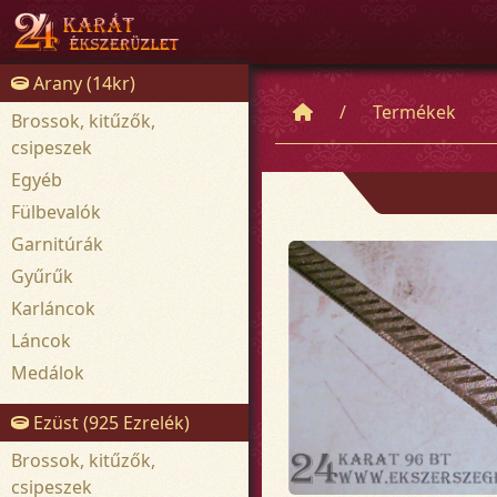
Arany (14kr)
Termékek
Brossok, kitűzők,
csipeszek
Egyéb
Fülbevalók
Garnitúrák
Gyűrűk
Karláncok
Láncok
Medálok
Ezüst (925 Ezrelék)
Brossok, kitűzők,
csipeszek