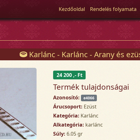
Kezdőoldal
Rendelés folyamata
Karlánc - Karlánc - Arany és ez
24 200 ,- Ft
Termék tulajdonságai
Azonosító:
e4066
Árucsoport:
Ezüst
Kategória:
Karlánc
Alkategória:
karlánc
Súly:
6.05 gr