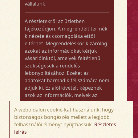
vállalunk.
A részletekről az üzletben
tájékozódjon. A megrendelt termék
kinézete és csomagolása ettől
eltérhet. Megrendeléskor kizárólag
azokat az információkat kérjük
vásárlóinktól, amelyek feltétlenül
szükségesek a rendelés
lebonyolításához. Ezeket az
adatokat harmadik fél számára nem
adjuk ki. Ez alól kivételt képeznek
azok az információk, melyek az
adott termék kézbesítéséhez vagy
A weboldalon cookie-kat használunk, hogy
kiszállításához szükségesek.
biztonságos böngészés mellett a legjobb
felhasználói élményt nyújthassuk.
Részletes
Amennyiben a megrendelt termék
leírás
összege meghaladja az 50.000 Ft-ot,