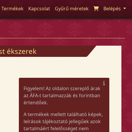
Termékek
Kapcsolat
Gyűrű méretek
Belépés
üst ékszerek
Figyelem! Az oldalon szereplő árak
az ÁFA-t tartalmazzák és forintban
értendőek.
A termékek mellett található képek,
leírások tájékoztató jellegűek azok
tartalmáért felelősséget nem