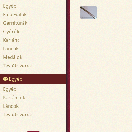
Egyéb
Fülbevalók
Garnitúrák
Gyűrűk
Karlánc
Láncok
Medálok
Testékszerek
Egyéb
Egyéb
Karláncok
Láncok
Testékszerek