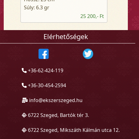
Súly: 6.3 gr
25 200,- Ft
Elérhetőségek
+36-62-424-119
+36-30-454-2594
info@ekszerszeged.hu
6722 Szeged, Bartók tér 3.
6722 Szeged, Mikszáth Kálmán utca 12.