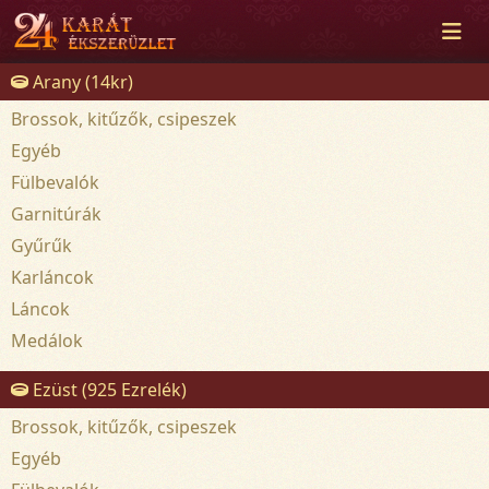
Arany (14kr)
Brossok, kitűzők, csipeszek
Egyéb
Fülbevalók
Garnitúrák
Gyűrűk
Karláncok
Láncok
Medálok
Ezüst (925 Ezrelék)
Brossok, kitűzők, csipeszek
Egyéb