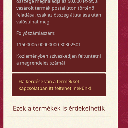
összege meghaladja az 50.000 Ft-ot, a
vásárolt termék postai úton történő
feladása, csak az összeg átutalása után
valósulhat meg.
Folyószámlaszám:
11600006-00000000-30302501
Közleményben szíveskedjen feltüntetni
a megrendelés számát.
Ha kérdése van a termékkel
kapcsolatban itt felteheti nekünk!
Ezek a termékek is érdekelhetik