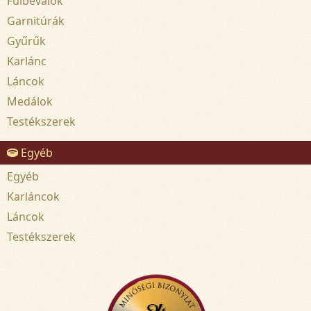
Fülbevalók
Garnitúrák
Gyűrűk
Karlánc
Láncok
Medálok
Testékszerek
Egyéb
Egyéb
Karláncok
Láncok
Testékszerek