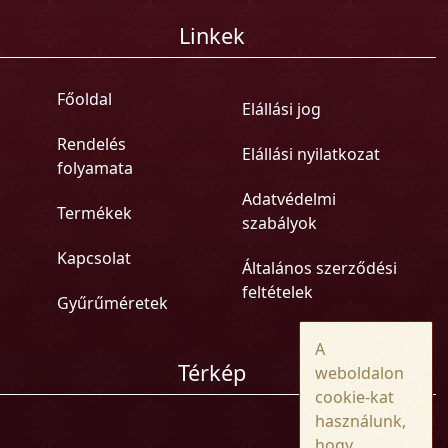
Linkek
Főoldal
Elállási jog
Rendelés
Elállási nyilatkozat
folyamata
Adatvédelmi
Termékek
szabályok
Kapcsolat
Általános szerződési
feltételek
Gyűrűméretek
A
Térkép
weboldalon
cookie-kat
használunk,
hogy