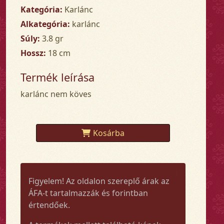
Kategória:
Karlánc
Alkategória:
karlánc
Súly:
3.8 gr
Hossz:
18 cm
Termék leírása
karlánc nem köves
Kosárba
Figyelem! Az oldalon szereplő árak az
ÁFA-t tartalmazzák és forintban
értendőek.