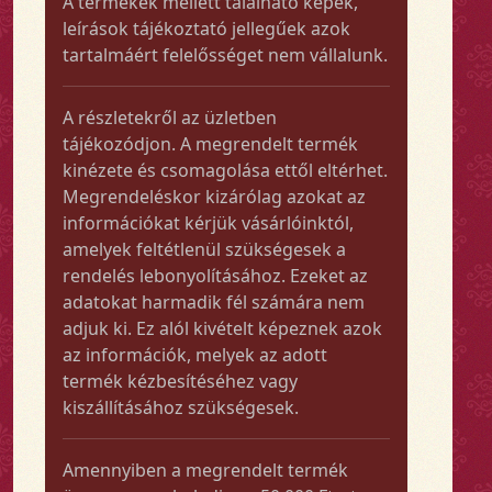
A termékek mellett található képek,
leírások tájékoztató jellegűek azok
tartalmáért felelősséget nem vállalunk.
A részletekről az üzletben
tájékozódjon. A megrendelt termék
kinézete és csomagolása ettől eltérhet.
Megrendeléskor kizárólag azokat az
információkat kérjük vásárlóinktól,
amelyek feltétlenül szükségesek a
rendelés lebonyolításához. Ezeket az
adatokat harmadik fél számára nem
adjuk ki. Ez alól kivételt képeznek azok
az információk, melyek az adott
termék kézbesítéséhez vagy
kiszállításához szükségesek.
Amennyiben a megrendelt termék