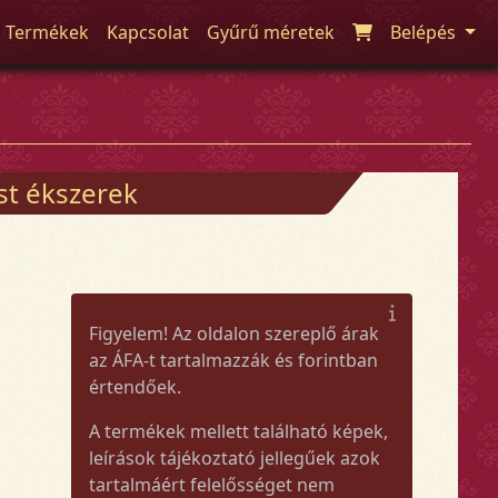
Termékek
Kapcsolat
Gyűrű méretek
Belépés
üst ékszerek
Figyelem! Az oldalon szereplő árak
az ÁFA-t tartalmazzák és forintban
értendőek.
A termékek mellett található képek,
leírások tájékoztató jellegűek azok
tartalmáért felelősséget nem