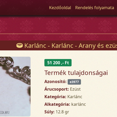
Kezdőoldal
Rendelés folyamata
Karlánc - Karlánc - Arany és ez
51 200 ,- Ft
Termék tulajdonságai
Azonosító:
e3977
Árucsoport:
Ezüst
Kategória:
Karlánc
Alkategória:
karlánc
Súly:
12.8 gr