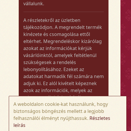
vállalunk.
A részletekről az üzletben
tájékozódjon. A megrendelt termék
kinézete és csomagolása ettől
eltérhet. Megrendeléskor kizárólag
azokat az információkat kérjük
vásárlóinktól, amelyek feltétlenül
szükségesek a rendelés
lebonyolításához. Ezeket az
adatokat harmadik fél számára nem
adjuk ki. Ez alól kivételt képeznek
azok az információk, melyek az
adott termék kézbesítéséhez vagy
A weboldalon cookie-kat használunk, hogy
kiszállításához szükségesek.
biztonságos böngészés mellett a legjobb
felhasználói élményt nyújthassuk.
Részletes
Amennyiben a megrendelt termék
leírás
összege meghaladja az 50.000 Ft-ot,