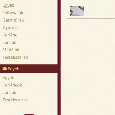
Egyéb
Fülbevalók
Garnitúrák
Gyűrűk
Karlánc
Láncok
Medálok
Testékszerek
Egyéb
Egyéb
Karláncok
Láncok
Testékszerek