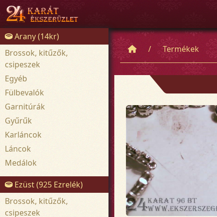
Arany (14kr)
Termékek
Brossok, kitűzők,
csipeszek
Egyéb
Fülbevalók
Garnitúrák
Gyűrűk
Karláncok
Láncok
Medálok
Ezüst (925 Ezrelék)
Brossok, kitűzők,
csipeszek