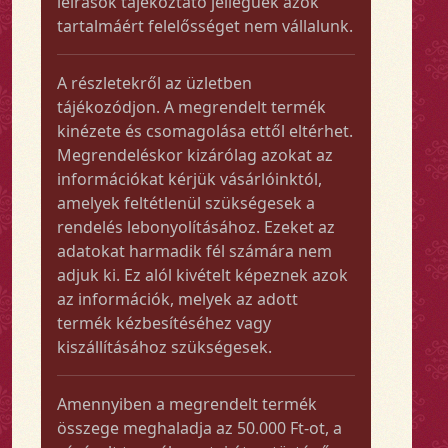
leírások tájékoztató jellegűek azok
tartalmáért felelősséget nem vállalunk.
A részletekről az üzletben
tájékozódjon. A megrendelt termék
kinézete és csomagolása ettől eltérhet.
Megrendeléskor kizárólag azokat az
információkat kérjük vásárlóinktól,
amelyek feltétlenül szükségesek a
rendelés lebonyolításához. Ezeket az
adatokat harmadik fél számára nem
adjuk ki. Ez alól kivételt képeznek azok
az információk, melyek az adott
termék kézbesítéséhez vagy
kiszállításához szükségesek.
Amennyiben a megrendelt termék
összege meghaladja az 50.000 Ft-ot, a