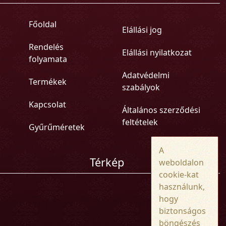
Főoldal
Elállási jog
Rendelés
Elállási nyilatkozat
folyamata
Adatvédelmi
Termékek
szabályok
Kapcsolat
Általános szerződési
feltételek
Gyűrűméretek
A
Térkép
weboldalon
cookie-kat
használunk,
hogy
biztonságos
böngészés