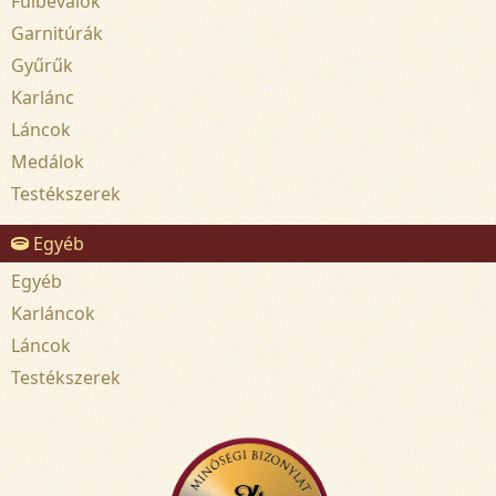
Fülbevalók
Garnitúrák
Gyűrűk
Karlánc
Láncok
Medálok
Testékszerek
Egyéb
Egyéb
Karláncok
Láncok
Testékszerek