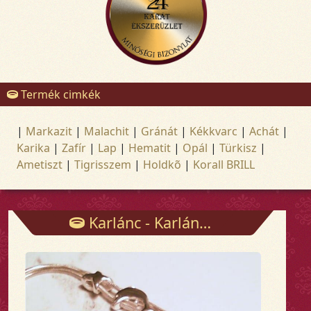
Termék cimkék
|
Markazit
|
Malachit
|
Gránát
|
Kékkvarc
|
Achát
|
Karika
|
Zafír
|
Lap
|
Hematit
|
Opál
|
Türkisz
|
Ametiszt
|
Tigrisszem
|
Holdkõ
|
Korall BRILL
Karlánc - Karlánc - Arany és ezüst ékszerek