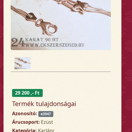
29 200 ,- Ft
Termék tulajdonságai
Azonosító:
e3947
Árucsoport:
Ezüst
Kategória:
Karlánc