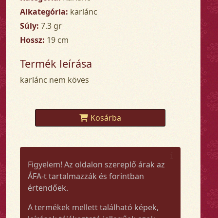
Alkategória:
karlánc
Súly:
7.3 gr
Hossz:
19 cm
Termék leírása
karlánc nem köves
Kosárba
Figyelem! Az oldalon szereplő árak az
ÁFA-t tartalmazzák és forintban
értendőek.
A termékek mellett található képek,