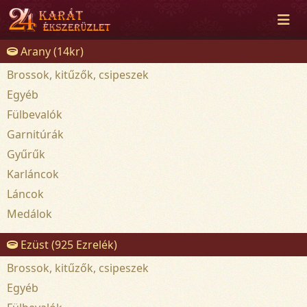
Arany (14kr)
Brossok, kitűzők, csipeszek
Egyéb
Fülbevalók
Garnitúrák
Gyűrűk
Karláncok
Láncok
Medálok
Ezüst (925 Ezrelék)
Brossok, kitűzők, csipeszek
Egyéb