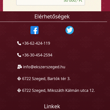
50 000,- Ft
Elérhetőségek
+36-62-424-119
+36-30-454-2594
info@ekszerszeged.hu
6722 Szeged, Bartók tér 3.
6722 Szeged, Mikszáth Kálmán utca 12.
Linkek