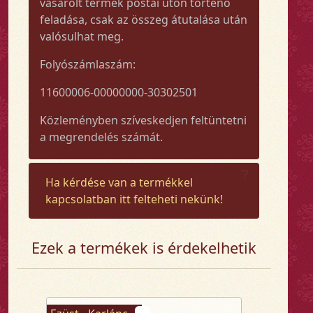
vásárolt termék postai úton történő
feladása, csak az összeg átutalása után
valósulhat meg.
Folyószámlaszám:
11600006-00000000-30302501
Közleményben szíveskedjen feltüntetni
a megrendelés számát.
Ha kérdése van a termékkel
kapcsolatban itt felteheti nekünk!
Ezek a termékek is érdekelhetik