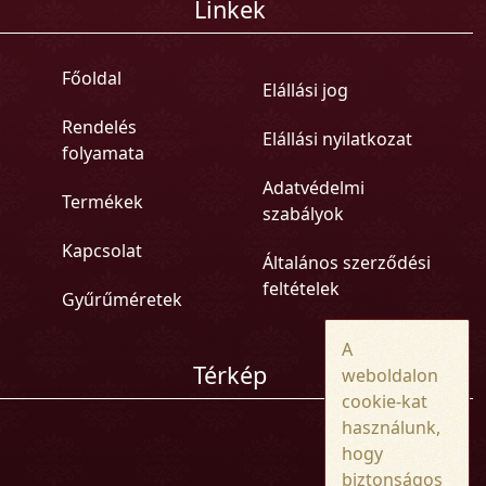
Linkek
Főoldal
Elállási jog
Rendelés
Elállási nyilatkozat
folyamata
Adatvédelmi
Termékek
szabályok
Kapcsolat
Általános szerződési
feltételek
Gyűrűméretek
A
Térkép
weboldalon
cookie-kat
használunk,
hogy
biztonságos