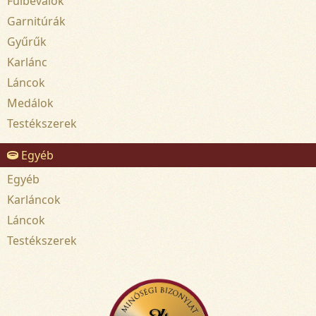
Fülbevalók
Garnitúrák
Gyűrűk
Karlánc
Láncok
Medálok
Testékszerek
Egyéb
Egyéb
Karláncok
Láncok
Testékszerek