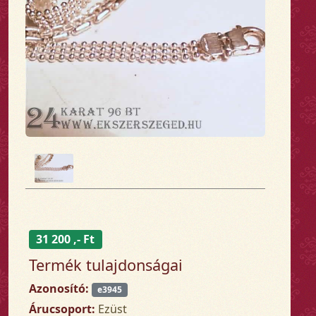
31 200 ,- Ft
Termék tulajdonságai
Azonosító:
e3945
Árucsoport:
Ezüst