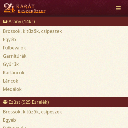
Arany (14kr)
Brossok, kitűzők, csipeszek
Egyéb
Fülbevalók
Garnitúrák
Gyűrűk
Karláncok
Láncok
Medálok
Ezüst (925 Ezrelék)
Brossok, kitűzők, csipeszek
Egyéb