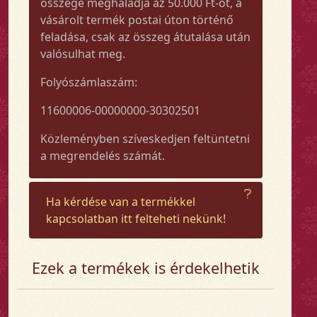
összege meghaladja az 50.000 Ft-ot, a
vásárolt termék postai úton történő
feladása, csak az összeg átutalása után
valósulhat meg.
Folyószámlaszám:
11600006-00000000-30302501
Közleményben szíveskedjen feltüntetni
a megrendelés számát.
Ha kérdése van a termékkel
kapcsolatban itt felteheti nekünk!
Ezek a termékek is érdekelhetik