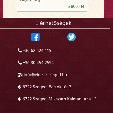
5 800,- Ft
Elérhetőségek
+36-62-424-119
+36-30-454-2594
info@ekszerszeged.hu
6722 Szeged, Bartók tér 3.
6722 Szeged, Mikszáth Kálmán utca 12.