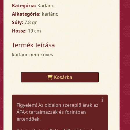
Kategória:
Karlánc
Alkategória:
karlánc
Súly:
7.8 gr
Hossz:
19 cm
Termék leírása
karlánc nem köves
Kosárba
Figyelem! Az oldalon szereplő árak az
ÁFA-t tartalmazzák és forintban
értendőek.