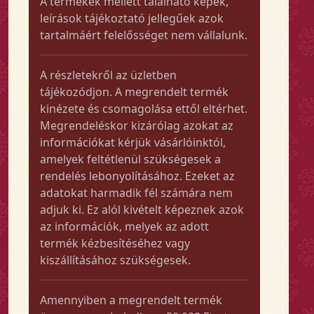
A termékek mellett található képek,
leírások tájékoztató jellegűek azok
tartalmáért felelősséget nem vállalunk.
A részletekről az üzletben
tájékozódjon. A megrendelt termék
kinézete és csomagolása ettől eltérhet.
Megrendeléskor kizárólag azokat az
információkat kérjük vásárlóinktól,
amelyek feltétlenül szükségesek a
rendelés lebonyolításához. Ezeket az
adatokat harmadik fél számára nem
adjuk ki. Ez alól kivételt képeznek azok
az információk, melyek az adott
termék kézbesítéséhez vagy
kiszállításához szükségesek.
Amennyiben a megrendelt termék