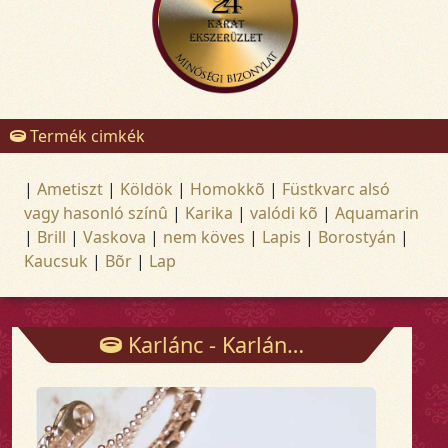
Termék cimkék
|
Ametiszt
|
Köldök
|
Homokkõ
|
Füstkvarc alsó
vagy hasonló színû
|
Karika
|
valódi kõ
|
Aquamarin
|
Brill
|
Vaskova
|
nem köves
|
Lapis
|
Borostyán
|
Kaucsuk
|
Bõr
|
Lap
Karlánc - Karlánc - Arany és ezüst ékszerek